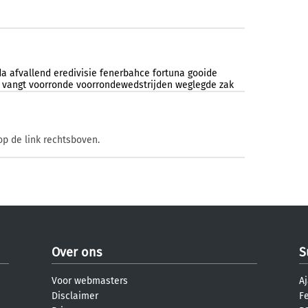
da
afvallend
eredivisie
fenerbahce
fortuna
gooide
vangt
voorronde
voorrondewedstrijden
weglegde
zak
op de link rechtsboven.
Over ons
S
Voor webmasters
Aj
Disclaimer
F