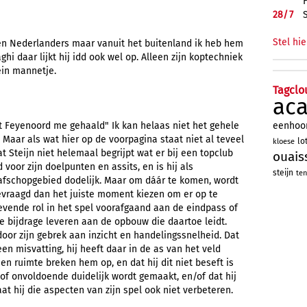
28/
7
Stel hie
n Nederlanders maar vanuit het buitenland ik heb hem
i daar lijkt hij idd ook wel op. Alleen zijn koptechniek
ein mannetje.
Tagclo
ac
eenhoo
ft Feyenoord me gehaald" Ik kan helaas niet het gehele
. Maar als wat hier op de voorpagina staat niet al teveel
lo
kloese
at Steijn niet helemaal begrijpt wat er bij een topclub
ouais
 voor zijn doelpunten en assits, en is hij als
steijn
ten
strafschopgebied dodelijk. Maar om dáár te komen, wordt
gevraagd dan het juiste moment kiezen om er op te
gevende rol in het spel voorafgaand aan de eindpass of
e bijdrage leveren aan de opbouw die daartoe leidt.
door zijn gebrek aan inzicht en handelingssnelheid. Dat
en misvatting, hij heeft daar in de as van het veld
en ruimte breken hem op, en dat hij dit niet beseft is
t of onvoldoende duidelijk wordt gemaakt, en/of dat hij
 gaat hij die aspecten van zijn spel ook niet verbeteren.