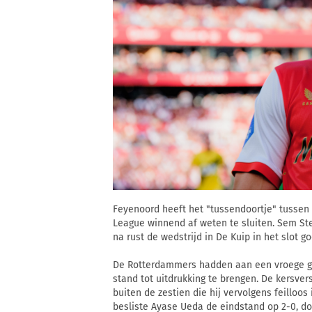
Feyenoord heeft het "tussendoortje" tusse
League winnend af weten te sluiten. Sem St
na rust de wedstrijd in De Kuip in het slot go
De Rotterdammers hadden aan een vroege go
stand tot uitdrukking te brengen. De kersver
buiten de zestien die hij vervolgens feilloo
besliste Ayase Ueda de eindstand op 2-0, do