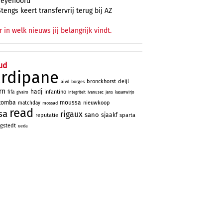
Feyenoord
Stengs keert transfervrij terug bij AZ
r in welk nieuws jij belangrijk vindt.
ud
ardipane
bronckhorst
deijl
aivd
borges
rn
hadj
infantino
fifa
givairo
integriteit
ivanusec
jans
kasanwirjo
tomba
moussa
nieuwkoop
matchday
mossad
read
sa
rigaux
sano
sjaakf
reputatie
sparta
gstedt
ueda