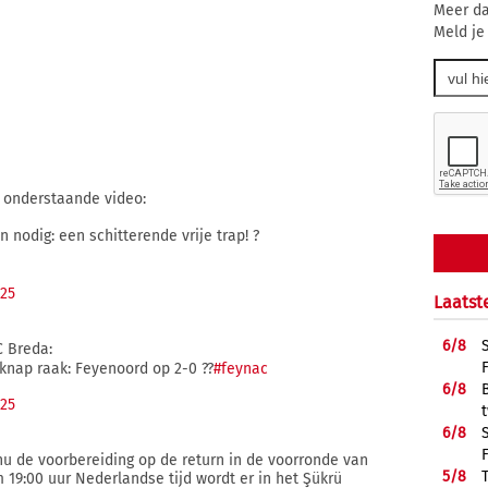
Meer da
Meld je
a onderstaande video:
 nodig: een schitterende vrije trap! ?
025
Laatst
6/
8
C Breda:
 knap raak: Feyenoord op 2-0 ??
#feynac
6/
8
025
6/
8
u de voorbereiding op de return in de voorronde van
5/
8
9:00 uur Nederlandse tijd wordt er in het Şükrü