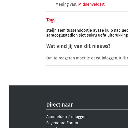
Mening van:
MIddenveldert
Tags
steijn
sem
tussendoortje
ayase
kuip
nac
ue
saracoglustadion
slot
sukru
uefa
uitdrukking
Wat vind jij van dit nieuws?
Om te reageren moet je eerst inloggen. Klik 
Direct naar
Aanmelden
/
inloggen
Feyenoord Forum