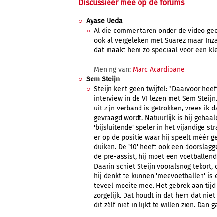
Discussieer mee op de forums
Ayase Ueda
Al die commentaren onder de video gee
ook al vergeleken met Suarez maar Inzagh
dat maakt hem zo speciaal voor een kl
Mening van:
Marc Acardipane
Sem Steijn
Steijn kent geen twijfel: "Daarvoor hee
interview in de VI lezen met Sem Steijn
uit zijn verband is getrokken, vrees ik d
gevraagd wordt. Natuurlijk is hij gehaald
'bijsluitende' speler in het vijandige 
er op de positie waar hij speelt méér 
duiken. De '10' heeft ook een doorslag
de pre-assist, hij moet een voetballend
Daarin schiet Steijn vooralsnog tekort, 
hij denkt te kunnen 'meevoetballen' is e
teveel moeite mee. Het gebrek aan tijd 
zorgelijk. Dat houdt in dat hem dat nie
dit zélf niet in lijkt te willen zien. Dan