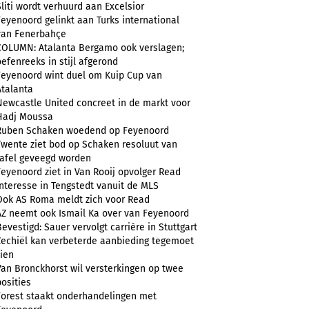
Sliti wordt verhuurd aan Excelsior
Feyenoord gelinkt aan Turks international
van Fenerbahçe
COLUMN: Atalanta Bergamo ook verslagen;
oefenreeks in stijl afgerond
Feyenoord wint duel om Kuip Cup van
Atalanta
Newcastle United concreet in de markt voor
Hadj Moussa
Ruben Schaken woedend op Feyenoord
Twente ziet bod op Schaken resoluut van
tafel geveegd worden
Feyenoord ziet in Van Rooij opvolger Read
Interesse in Tengstedt vanuit de MLS
Ook AS Roma meldt zich voor Read
AZ neemt ook Ismail Ka over van Feyenoord
Bevestigd: Sauer vervolgt carrière in Stuttgart
Zechiël kan verbeterde aanbieding tegemoet
zien
Van Bronckhorst wil versterkingen op twee
posities
Forest staakt onderhandelingen met