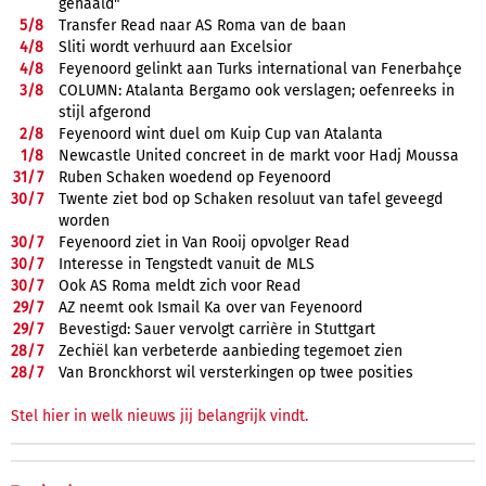
gehaald"
5/
8
Transfer Read naar AS Roma van de baan
4/
8
Sliti wordt verhuurd aan Excelsior
4/
8
Feyenoord gelinkt aan Turks international van Fenerbahçe
3/
8
COLUMN: Atalanta Bergamo ook verslagen; oefenreeks in
stijl afgerond
2/
8
Feyenoord wint duel om Kuip Cup van Atalanta
1/
8
Newcastle United concreet in de markt voor Hadj Moussa
31/
7
Ruben Schaken woedend op Feyenoord
30/
7
Twente ziet bod op Schaken resoluut van tafel geveegd
worden
30/
7
Feyenoord ziet in Van Rooij opvolger Read
30/
7
Interesse in Tengstedt vanuit de MLS
30/
7
Ook AS Roma meldt zich voor Read
29/
7
AZ neemt ook Ismail Ka over van Feyenoord
29/
7
Bevestigd: Sauer vervolgt carrière in Stuttgart
28/
7
Zechiël kan verbeterde aanbieding tegemoet zien
28/
7
Van Bronckhorst wil versterkingen op twee posities
Stel hier in welk nieuws jij belangrijk vindt.