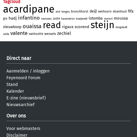
Tagcloud
acardipane
deijl
fifa
bronckhorst
eenhoorn
elsenhout
borges
aivd
infantino
hadj
moussa
lotomba
gio
juste
ivanusec
kasanwirjo
kraaijeveld
marmol
steijn
read
ouaissa
rigaux
scorend
nieuwkoop
tengstedt
valente
zechiel
wessels
vanhoutte
ueda
Direct naar
Aanmelden
/
inloggen
Feyenoord Forum
Stand
Kalender
E-zine (nieuwsbrief)
Nieuwsarchief
Over ons
Voor webmasters
Disclaimer