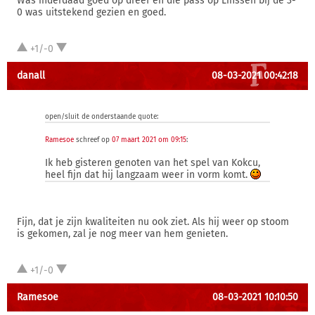
Was inderdaad goed op dreef en die pass op Linssen bij de 3-
0 was uitstekend gezien en goed.
+1/-0
danall
08-03-2021 00:42:18
open/sluit de onderstaande quote:
Ramesoe
schreef op
07 maart 2021 om 09:15
:
Ik heb gisteren genoten van het spel van Kokcu,
heel fijn dat hij langzaam weer in vorm komt.
Fijn, dat je zijn kwaliteiten nu ook ziet. Als hij weer op stoom
is gekomen, zal je nog meer van hem genieten.
+1/-0
Ramesoe
08-03-2021 10:10:50