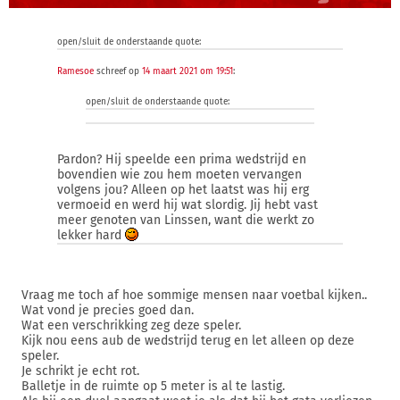
open/sluit de onderstaande quote:
Ramesoe
schreef op
14 maart 2021 om 19:51
:
open/sluit de onderstaande quote:
Pardon? Hij speelde een prima wedstrijd en
bovendien wie zou hem moeten vervangen
volgens jou? Alleen op het laatst was hij erg
vermoeid en werd hij wat slordig. Jij hebt vast
meer genoten van Linssen, want die werkt zo
lekker hard
Vraag me toch af hoe sommige mensen naar voetbal kijken..
Wat vond je precies goed dan.
Wat een verschrikking zeg deze speler.
Kijk nou eens aub de wedstrijd terug en let alleen op deze
speler.
Je schrikt je echt rot.
Balletje in de ruimte op 5 meter is al te lastig.