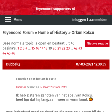
Menu
inloggen
|
aanmelden
Feyenoord Forum
»
Home of History
» Orkun Kokcu
Deze normale topic is open en bestaat uit 46
pagina's:
1
2
3
4
...
15
16
17
18
19
20
21
22
23
...
42
43
44
45
46
DubbelQ
07-03-2021 12:30:35
open/sluit de onderstaande quote:
Ramesoe
schreef op
07 maart 2021 om 09:15
:
Ik heb gisteren genoten van het spel van Kokcu,
heel fijn dat hij langzaam weer in vorm komt.