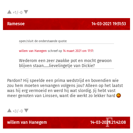
+1/-0
Ramesoe
14-03-2021 19:51:53
open/sluit de onderstaande quote:
willem van Hanegem
schreef op
14 maart 2021 om 17:17
:
Wederom een zeer zwakke pot en mocht gewoon
blijven staan......lievelingetje van Dickie?
Pardon? Hij speelde een prima wedstrijd en bovendien wie
zou hem moeten vervangen volgens jou? Alleen op het laatst
was hij erg vermoeid en werd hij wat slordig. Jij hebt vast
meer genoten van Linssen, want die werkt zo lekker hard
+3/-0
willem van Hanegem
14-03-2021 21:42:08