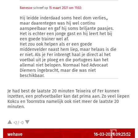
Ramesoe
schreef op
15 maart 2021 om 11:02
:
Hij leidde inderdaad soms heel dom verlies,,
maar daarentegen was hij wel continu
aanspeelbaar en gaf hij soms briljante paasjes.
Het is echter een jonge gast en hij leert het bij
een goede trainer wel af.
Het zou ook helpen als er een goede
middenvelder naast hem liep, maar helaas is die
er niet. Als je Fer inbrengt haal je direct al het
voetbal uit je ploeg en die portugees kan het
allemal niet belopen. Normaal had Advocaat
Diemers ingebracht, maar die was niet
beschikbaar.
Je had best de laatste 20 minuten Teixeira of Fer kunnen
inzetten, een profvoetballer kan dat prima aan. Zo veel liepen
Kokcu en Toornstra namelijk ook niet meer de laatste 20
minuten.
+2/-0
wehave
16-03-2021 09:25:52