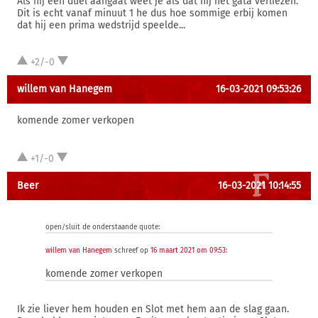
Als hij een duel aangaat weet je als dat hij het gata verliezen.
Dit is echt vanaf minuut 1 he dus hoe sommige erbij komen
dat hij een prima wedstrijd speelde...
+2/-0
willem van Hanegem
16-03-2021 09:53:26
komende zomer verkopen
+1/-0
Beer
16-03-2021 10:14:55
open/sluit de onderstaande quote:
willem van Hanegem
schreef op
16 maart 2021 om 09:53
:
komende zomer verkopen
Ik zie liever hem houden en Slot met hem aan de slag gaan.