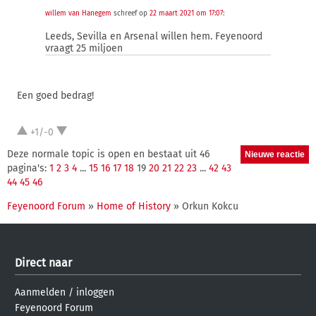
willem van Hanegem
schreef op
22 maart 2021 om 17:07
:
Leeds, Sevilla en Arsenal willen hem. Feyenoord
vraagt 25 miljoen
Een goed bedrag!
+1/-0
Deze normale topic is open en bestaat uit 46
pagina's:
1
2
3
4
...
15
16
17
18
19
20
21
22
23
...
42
43
44
45
46
Feyenoord Forum
»
Home of History
» Orkun Kokcu
Direct naar
Aanmelden
/
inloggen
Feyenoord Forum