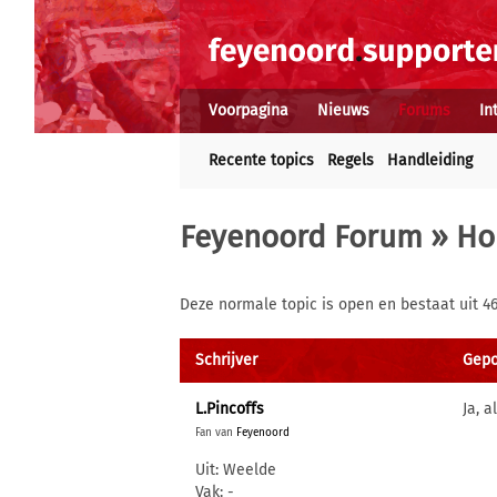
Voorpagina
Nieuws
Forums
In
Recente topics
Regels
Handleiding
Feyenoord Forum
»
Ho
Deze normale topic is open en bestaat uit 46
Schrijver
Gepos
L.Pincoffs
Ja, 
Fan van
Feyenoord
Uit: Weelde
Vak: -