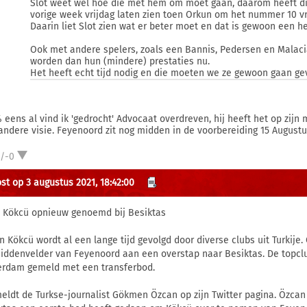
Slot weet wel hoe die met hem om moet gaan, daarom heeft di
vorige week vrijdag laten zien toen Orkun om het nummer 10 v
Daarin liet Slot zien wat er beter moet en dat is gewoon een he
Ook met andere spelers, zoals een Bannis, Pedersen en Malac
worden dan hun (mindere) prestaties nu.
Het heeft echt tijd nodig en die moeten we ze gewoon gaan ge
 eens al vind ik 'gedrocht' Advocaat overdreven, hij heeft het op zijn
andere visie. Feyenoord zit nog midden in de voorbereiding 15 Augustus
1/-0
st op 3 augustus 2021, 18:42:00
| Kökcü opnieuw genoemd bij Besiktas
n Kökcü wordt al een lange tijd gevolgd door diverse clubs uit Turkij
iddenvelder van Feyenoord aan een overstap naar Besiktas. De topclub u
erdam gemeld met een transferbod.
meldt de Turkse-journalist Gökmen Özcan op zijn Twitter pagina. Özcan