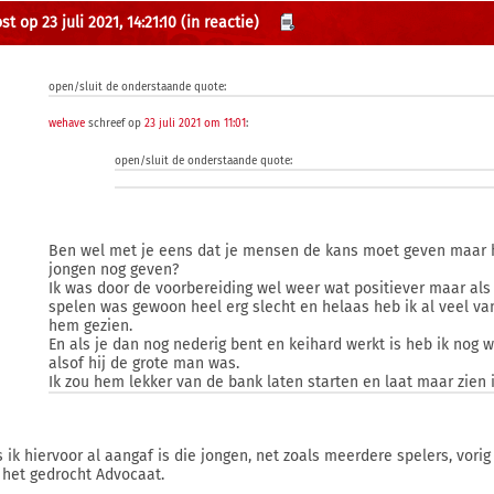
t op 23 juli 2021, 14:21:10
(in reactie)
open/sluit de onderstaande quote:
wehave
schreef op
23 juli 2021 om 11:01
:
open/sluit de onderstaande quote:
Ben wel met je eens dat je mensen de kans moet geven maar h
jongen nog geven?
Ik was door de voorbereiding wel weer wat positiever maar als
spelen was gewoon heel erg slecht en helaas heb ik al veel van
hem gezien.
En als je dan nog nederig bent en keihard werkt is heb ik nog w
alsof hij de grote man was.
Ik zou hem lekker van de bank laten starten en laat maar zien i
s ik hiervoor al aangaf is die jongen, net zoals meerdere spelers, vo
 het gedrocht Advocaat.