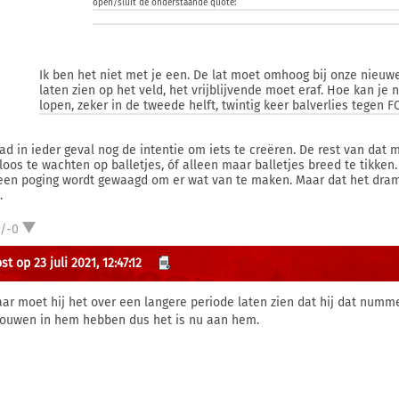
open/sluit de onderstaande quote:
Ik ben het niet met je een. De lat moet omhoog bij onze nieuw
laten zien op het veld, het vrijblijvende moet eraf. Hoe kan je
lopen, zeker in de tweede helft, twintig keer balverlies tegen FC
had in ieder geval nog de intentie om iets te creëren. De rest van dat 
loos te wachten op balletjes, óf alleen maar balletjes breed te tikken. 
een poging wordt gewaagd om er wat van te maken. Maar dat het dramat
.
1/-0
t op 23 juli 2021, 12:47:12
jaar moet hij het over een langere periode laten zien dat hij dat numm
rouwen in hem hebben dus het is nu aan hem.