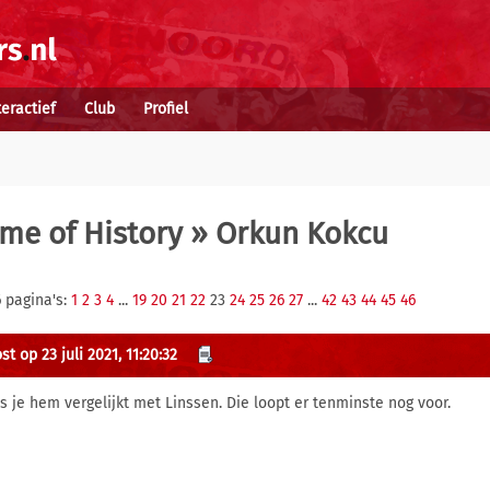
teractief
Club
Profiel
me of History
» Orkun Kokcu
 pagina's:
1
2
3
4
...
19
20
21
22
23
24
25
26
27
...
42
43
44
45
46
t op 23 juli 2021, 11:20:32
als je hem vergelijkt met Linssen. Die loopt er tenminste nog voor.