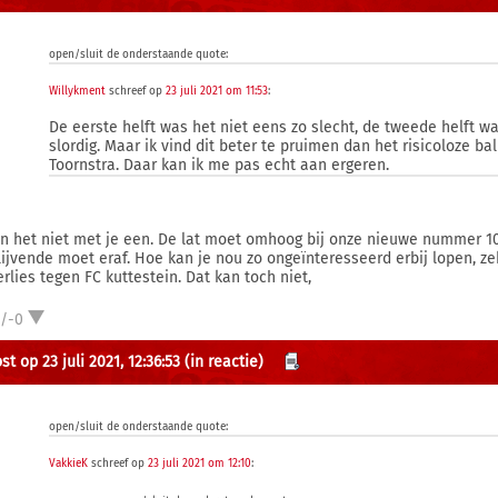
open/sluit de onderstaande quote:
Willykment
schreef op
23 juli 2021 om 11:53
:
De eerste helft was het niet eens zo slecht, de tweede helft w
slordig. Maar ik vind dit beter te pruimen dan het risicoloze ba
Toornstra. Daar kan ik me pas echt aan ergeren.
en het niet met je een. De lat moet omhoog bij onze nieuwe nummer 10.
blijvende moet eraf. Hoe kan je nou zo ongeïnteresseerd erbij lopen, ze
erlies tegen FC kuttestein. Dat kan toch niet,
1/-0
t op 23 juli 2021, 12:36:53
(in reactie)
open/sluit de onderstaande quote:
VakkieK
schreef op
23 juli 2021 om 12:10
: