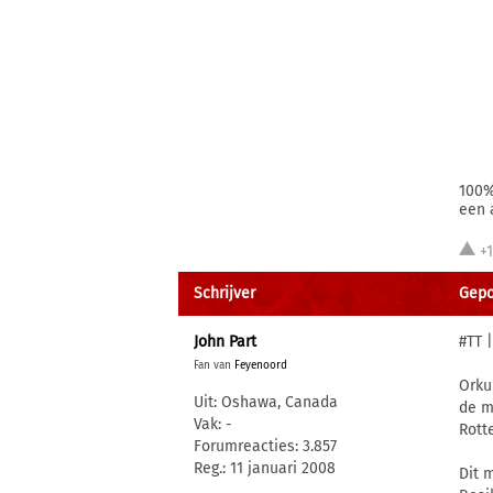
100%
een 
+
Schrijver
Gepo
John Part
#TT 
Fan van
Feyenoord
Orku
Uit: Oshawa, Canada
de m
Vak: -
Rott
Forumreacties: 3.857
Reg.: 11 januari 2008
Dit 