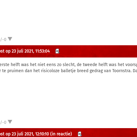
1/-0
t op 23 juli 2021, 11:53:04
erste helft was het niet eens zo slecht, de tweede helft was het voorsp
r te pruimen dan het risicoloze balletje breed gedrag van Toornstra. D
1/-0
t op 23 juli 2021, 12:10:10
(in reactie)