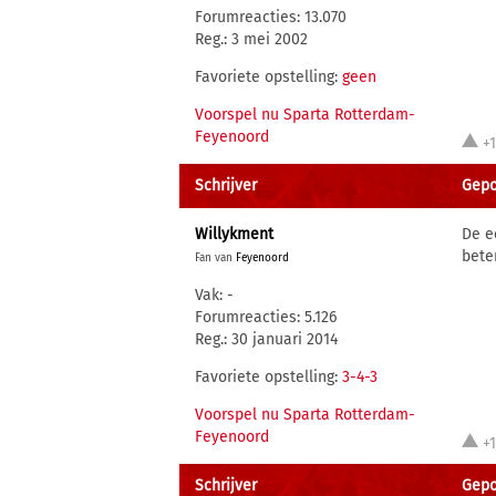
Forumreacties: 13.070
Reg.: 3 mei 2002
Favoriete opstelling:
geen
Voorspel nu Sparta Rotterdam-
Feyenoord
+
Schrijver
Gepos
Willykment
De e
bete
Fan van
Feyenoord
Vak: -
Forumreacties: 5.126
Reg.: 30 januari 2014
Favoriete opstelling:
3-4-3
Voorspel nu Sparta Rotterdam-
Feyenoord
+
Schrijver
Gepos