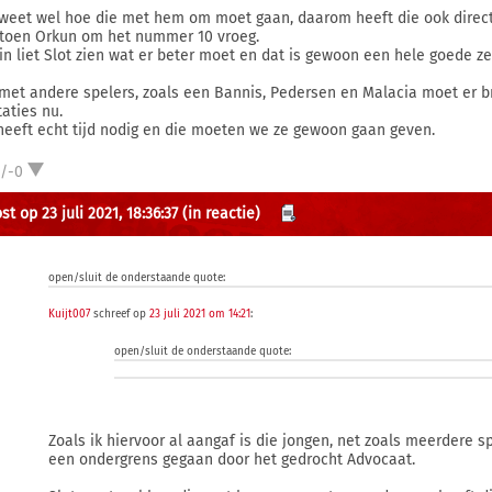
 weet wel hoe die met hem om moet gaan, daarom heeft die ook direct
 toen Orkun om het nummer 10 vroeg.
in liet Slot zien wat er beter moet en dat is gewoon een hele goede ze
met andere spelers, zoals een Bannis, Pedersen en Malacia moet er 
taties nu.
heeft echt tijd nodig en die moeten we ze gewoon gaan geven.
1/-0
t op 23 juli 2021, 18:36:37
(in reactie)
open/sluit de onderstaande quote:
Kuijt007
schreef op
23 juli 2021 om 14:21
:
open/sluit de onderstaande quote:
Zoals ik hiervoor al aangaf is die jongen, net zoals meerdere s
een ondergrens gegaan door het gedrocht Advocaat.