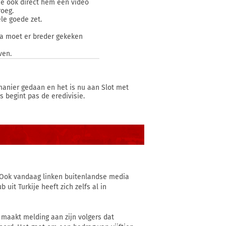
e ook direct hem een video
roeg.
le goede zet.
ia moet er breder gekeken
ven.
 manier gedaan en het is nu aan Slot met
 begint pas de eredivisie.
e. Ook vandaag linken buitenlandse media
it Turkije heeft zich zelfs al in
 maakt melding aan zijn volgers dat