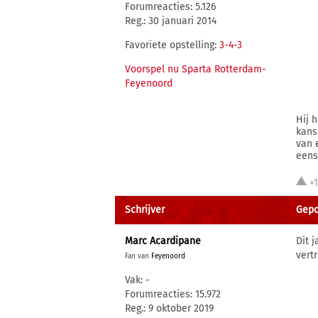
Forumreacties: 5.126
Reg.: 30 januari 2014
Favoriete opstelling:
3-4-3
Voorspel nu Sparta Rotterdam-
Feyenoord
Hij 
kans
van 
eens
+
Schrijver
Gepos
Marc Acardipane
Dit 
vert
Fan van
Feyenoord
Vak: -
Forumreacties: 15.972
Reg.: 9 oktober 2019