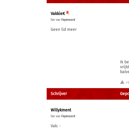
VakkieK
Fan van
Feyenoord
Geen lid meer
Ik b
vrij
balv
+
Schrijver
Gepos
Willykment
Fan van
Feyenoord
Vak: -