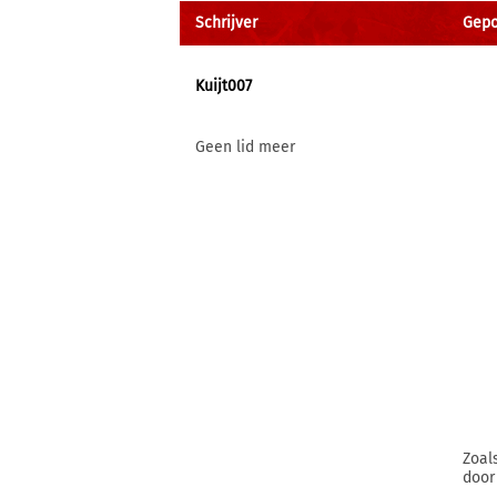
Schrijver
Gepos
Kuijt007
Geen lid meer
Zoal
door