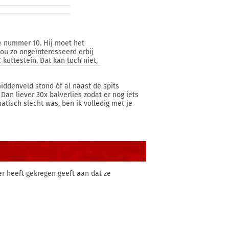
e nummer 10. Hij moet het
 nou zo ongeïnteresseerd erbij
 kuttestein. Dat kan toch niet,
middenveld stond óf al naast de spits
Dan liever 30x balverlies zodat er nog iets
isch slecht was, ben ik volledig met je
er heeft gekregen geeft aan dat ze