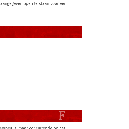
l aangegeven open te staan voor een
tevroeg is, maar concurrentie op het