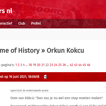
teractief
Club
Profiel
me of History
» Orkun Kokcu
 pagina's:
1
2
3
4
...
18
19
20
21
22
23
24
25
26
...
42
43
44
45
46
t op 16 juni 2021, 18:06:18
open/sluit de onderstaande quote:
Oom van Kökcü: ''Dan zou je nu wel een stap moeten maken''