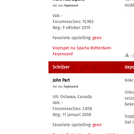
midd
Fan van
Feyenoord
Vak: -
Forumreacties: 15.983
Reg.: 9 oktober 2019
Favoriete opstelling:
geen
Voorspel nu Sparta Rotterdam-
Feyenoord
+
Schrijver
Gepos
John Part
Kökc
Fan van
Feyenoord
Orku
Uit: Oshawa, Canada
seiz
Vak: -
beke
Forumreacties: 3.858
Reg.: 11 januari 2008
Supp
Dat 
Favoriete opstelling:
geen