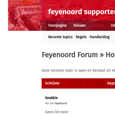
Voorpagina
Nieuws
Forums
In
Recente topics
Regels
Handleiding
Feyenoord Forum
»
Ho
Deze normale topic is open en bestaat uit 46
Schrijver
Gepos
knakkie
Fan van
Feyenoord
Geen lid meer