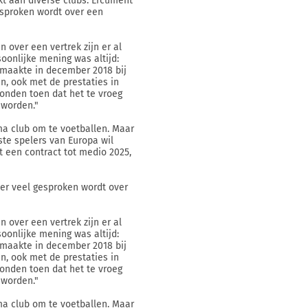
kt aan diverse clubs. Ercüment
esproken wordt over een
n over een vertrek zijn er al
soonlijke mening was altijd:
 maakte in december 2018 bij
, ook met de prestaties in
vonden toen dat het te vroeg
 worden."
ima club om te voetballen. Maar
ste spelers van Europa wil
t een contract tot medio 2025,
 er veel gesproken wordt over
n over een vertrek zijn er al
soonlijke mening was altijd:
 maakte in december 2018 bij
, ook met de prestaties in
vonden toen dat het te vroeg
 worden."
ima club om te voetballen. Maar