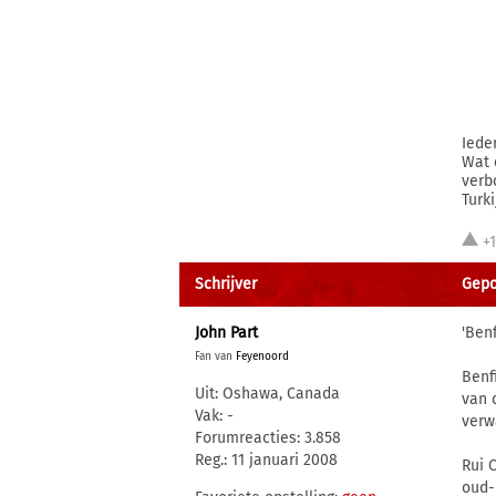
Iede
Wat 
verb
Turki
+
Schrijver
Gepos
John Part
'Ben
Fan van
Feyenoord
Benf
Uit: Oshawa, Canada
van 
Vak: -
verw
Forumreacties: 3.858
Reg.: 11 januari 2008
Rui 
oud-