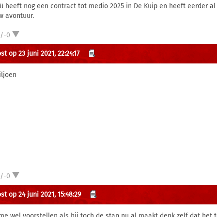
ü heeft nog een contract tot medio 2025 in De Kuip en heeft eerder a
w avontuur.
1/-0
t op 23 juni 2021, 22:24:17
iljoen
1/-0
t op 24 juni 2021, 15:48:29
me wel voorstellen als hij toch de stap nu al maakt denk zelf dat het 