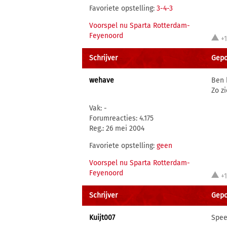
Favoriete opstelling:
3-4-3
Voorspel nu Sparta Rotterdam-
Feyenoord
+
Schrijver
Gepos
wehave
Ben 
Zo z
Vak: -
Forumreacties: 4.175
Reg.: 26 mei 2004
Favoriete opstelling:
geen
Voorspel nu Sparta Rotterdam-
Feyenoord
+
Schrijver
Gepos
Kuijt007
Spee