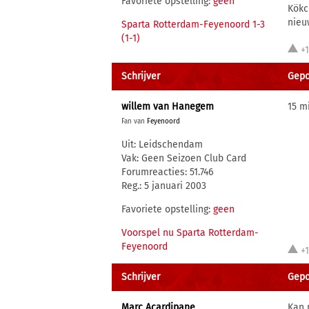
Favoriete opstelling:
geen
Kökc
nieu
Sparta Rotterdam-Feyenoord 1-3
(1-1)
+
Schrijver
Gepos
willem van Hanegem
15 m
Fan van
Feyenoord
Uit: Leidschendam
Vak: Geen Seizoen Club Card
Forumreacties: 51.746
Reg.: 5 januari 2003
Favoriete opstelling:
geen
Voorspel nu Sparta Rotterdam-
Feyenoord
+
Schrijver
Gepos
Marc Acardipane
Kan 