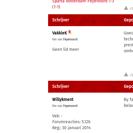
Sparta Rotterdam-Feyenoord 1-3
(1-1)
+
Schrijver
Gepos
VakkieK
Goed
tech
Fan van
Feyenoord
pres
Geen lid meer
omho
+
Schrijver
Gepos
Willykment
By f
bela
Fan van
Feyenoord
Vak: -
Forumreacties: 5.126
Reg.: 30 januari 2014