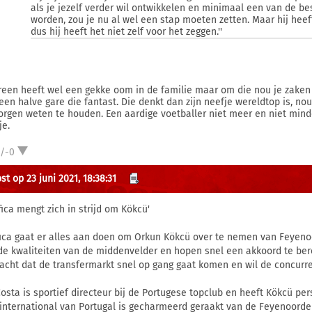
als je jezelf verder wil ontwikkelen en minimaal een van de be
worden, zou je nu al wel een stap moeten zetten. Maar hij heef
dus hij heeft het niet zelf voor het zeggen.''
reen heeft wel een gekke oom in de familie maar om die nou je zaken 
een halve gare die fantast. Die denkt dan zijn neefje wereldtop is, nou 
orgen weten te houden. Een aardige voetballer niet meer en niet minder
je.
1/-0
t op 23 juni 2021, 18:38:31
fica mengt zich in strijd om Kökcü'
ica gaat er alles aan doen om Orkun Kökcü over te nemen van Feyenoo
de kwaliteiten van de middenvelder en hopen snel een akkoord te be
acht dat de transfermarkt snel op gang gaat komen en wil de concurrent
Costa is sportief directeur bij de Portugese topclub en heeft Kökcü pe
international van Portugal is gecharmeerd geraakt van de Feyenoorde