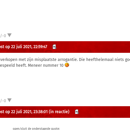
1/-0
t op 22 juli 2021, 22:59:47
 verkopen met zijn misplaatste arrogantie. Die heefthelemaal niets 
gespeeld heeft. Meneer nummer 10
1/-0
t op 22 juli 2021, 23:38:01
(in reactie)
open/sluit de onderstaande quote: