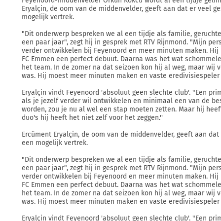
Feyenoord-middenvelder Orkun Kökcü wordt al een tijdje gelin
Eryalçin, de oom van de middenvelder, geeft aan dat er veel g
mogelijk vertrek.
"Dit onderwerp bespreken we al een tijdje als familie, geruchte
een paar jaar", zegt hij in gesprek met RTV Rijnmond. "Mijn per
verder ontwikkelen bij Feyenoord en meer minuten maken. Hij
FC Emmen een perfect debuut. Daarna was het wat schommelen
het team. In de zomer na dat seizoen kon hij al weg, maar wij 
was. Hij moest meer minuten maken en vaste eredivisiespeler
Eryalçin vindt Feyenoord 'absoluut geen slechte club'. "Een pr
als je jezelf verder wil ontwikkelen en minimaal een van de be
worden, zou je nu al wel een stap moeten zetten. Maar hij heef
duo's hij heeft het niet zelf voor het zeggen.''
Ercüment Eryalçin, de oom van de middenvelder, geeft aan dat
een mogelijk vertrek.
"Dit onderwerp bespreken we al een tijdje als familie, geruchte
een paar jaar", zegt hij in gesprek met RTV Rijnmond. "Mijn per
verder ontwikkelen bij Feyenoord en meer minuten maken. Hij
FC Emmen een perfect debuut. Daarna was het wat schommelen
het team. In de zomer na dat seizoen kon hij al weg, maar wij 
was. Hij moest meer minuten maken en vaste eredivisiespeler
Eryalçin vindt Feyenoord 'absoluut geen slechte club'. "Een pr