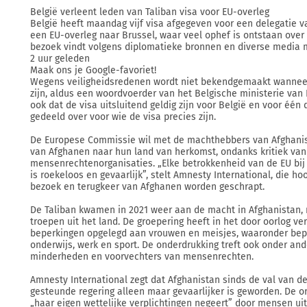
België verleent leden van Taliban visa voor EU-overleg
België heeft maandag vijf visa afgegeven voor een delegatie v
een EU-overleg naar Brussel, waar veel ophef is ontstaan over
bezoek vindt volgens diplomatieke bronnen en diverse media m
2 uur geleden
Maak ons je Google-favoriet!
Wegens veiligheidsredenen wordt niet bekendgemaakt wanneer 
zijn, aldus een woordvoerder van het Belgische ministerie van
ook dat de visa uitsluitend geldig zijn voor België en voor één 
gedeeld over voor wie de visa precies zijn.
De Europese Commissie wil met de machthebbers van Afghanis
van Afghanen naar hun land van herkomst, ondanks kritiek va
mensenrechtenorganisaties. „Elke betrokkenheid van de EU bij 
is roekeloos en gevaarlijk”, stelt Amnesty International, die h
bezoek en terugkeer van Afghanen worden geschrapt.
De Taliban kwamen in 2021 weer aan de macht in Afghanistan, 
troepen uit het land. De groepering heeft in het door oorlog v
beperkingen opgelegd aan vrouwen en meisjes, waaronder bep
onderwijs, werk en sport. De onderdrukking treft ook onder and
minderheden en voorvechters van mensenrechten.
Amnesty International zegt dat Afghanistan sinds de val van d
gesteunde regering alleen maar gevaarlijker is geworden. De o
„haar eigen wettelijke verplichtingen negeert” door mensen uit