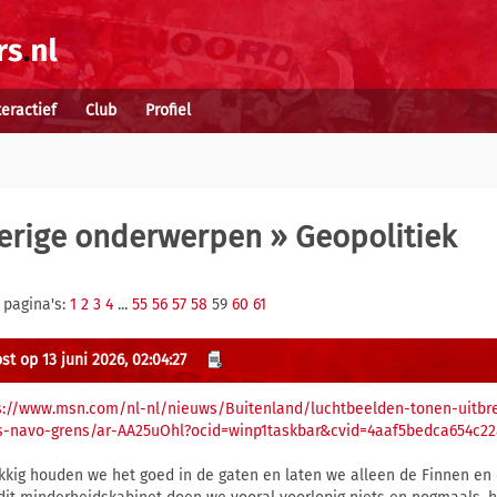
teractief
Club
Profiel
erige onderwerpen
» Geopolitiek
 pagina's:
1
2
3
4
...
55
56
57
58
59
60
61
st op 13 juni 2026, 02:04:27
s://www.msn.com/nl-nl/nieuws/Buitenland/luchtbeelden-tonen-uitbrei
s-navo-grens/ar-AA25uOhl?ocid=winp1taskbar&cvid=4aaf5bedca654c2
kkig houden we het goed in de gaten en laten we alleen de Finnen en 