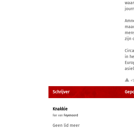
waar
jour
Amne
maar
mens
zijn 
Circ
in h
Euro
asie
+
Schrijver
Gepo
Knakkie
Fan van
Feyenoord
Geen lid meer