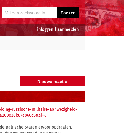
inloggen
|
aanmelden
ding-russische-militaire-aanwezigheid-
2a200e20b87e860c5&ei=8
de Baltische Staten ervoor opdraaien.