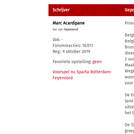
Schrijver
Gepos
Marc Acardipane
Prim
Fan van
Feyenoord
Belg
Vak: -
Belg
Forumreacties: 16.011
Brus
Reg.: 9 oktober 2019
dive
2 uu
Favoriete opstelling:
geen
Maak
Wege
Voorspel nu Sparta Rotterdam-
woor
Feyenoord
voor
De E
land
uitz
het 
De T
groe