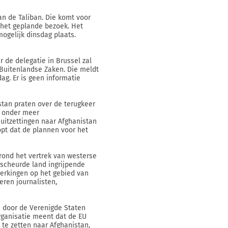
an de Taliban. Die komt voor
 het geplande bezoek. Het
ogelijk dinsdag plaats.
de delegatie in Brussel zal
 Buitenlandse Zaken. Die meldt
dag. Er is geen informatie
tan praten over de terugkeer
n onder meer
uitzettingen naar Afghanistan
oopt dat de plannen voor het
rond het vertrek van westerse
erscheurde land ingrijpende
erkingen op het gebied van
eren journalisten,
e door de Verenigde Staten
rganisatie meent dat de EU
 te zetten naar Afghanistan,