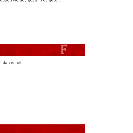
ouden we het 'goed in de gaten'.
n dan is het