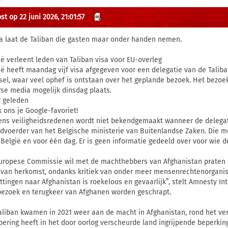
t op 22 juni 2026, 21:01:57
a laat de Taliban die gasten maar onder handen nemen.
ië verleent leden van Taliban visa voor EU-overleg
ië heeft maandag vijf visa afgegeven voor een delegatie van de Talib
sel, waar veel ophef is ontstaan over het geplande bezoek. Het bezoe
rse media mogelijk dinsdag plaats.
r geleden
 ons je Google-favoriet!
ns veiligheidsredenen wordt niet bekendgemaakt wanneer de delegatie
dvoerder van het Belgische ministerie van Buitenlandse Zaken. Die mel
 België en voor één dag. Er is geen informatie gedeeld over voor wie de
uropese Commissie wil met de machthebbers van Afghanistan praten 
 van herkomst, ondanks kritiek van onder meer mensenrechtenorganisa
ettingen naar Afghanistan is roekeloos en gevaarlijk”, stelt Amnesty In
bezoek en terugkeer van Afghanen worden geschrapt.
aliban kwamen in 2021 weer aan de macht in Afghanistan, rond het ver
pering heeft in het door oorlog verscheurde land ingrijpende beperki