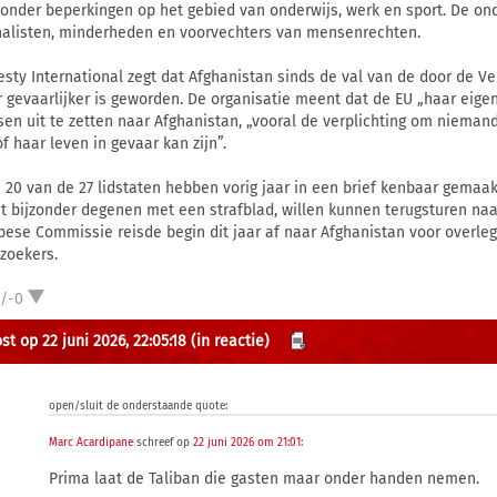
onder beperkingen op het gebied van onderwijs, werk en sport. De on
nalisten, minderheden en voorvechters van mensenrechten.
sty International zegt dat Afghanistan sinds de val van de door de V
 gevaarlijker is geworden. De organisatie meent dat de EU „haar eigen
en uit te zetten naar Afghanistan, „vooral de verplichting om niemand
of haar leven in gevaar kan zijn”.
a 20 van de 27 lidstaten hebben vorig jaar in een brief kenbaar gemaakt
et bijzonder degenen met een strafblad, willen kunnen terugsturen naa
pese Commissie reisde begin dit jaar af naar Afghanistan voor overle
lzoekers.
1/-0
st op 22 juni 2026, 22:05:18
(in reactie)
open/sluit de onderstaande quote:
Marc Acardipane
schreef op
22 juni 2026 om 21:01
:
Prima laat de Taliban die gasten maar onder handen nemen.