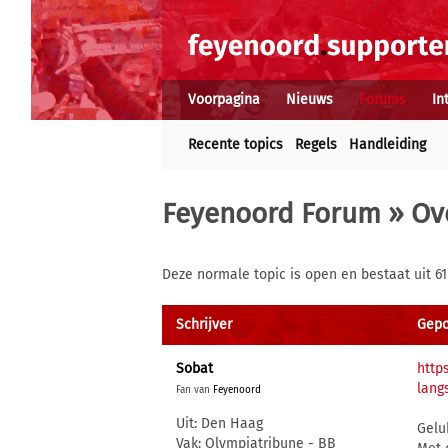
Voorpagina
Nieuws
Forums
In
Recente topics
Regels
Handleiding
Feyenoord Forum
»
Ov
Deze normale topic is open en bestaat uit 61
Schrijver
Gepo
Sobat
http
lang
Fan van
Feyenoord
Uit: Den Haag
Gelu
Vak: Olympiatribune - BB