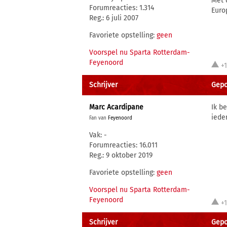
Met 
Forumreacties: 1.314
Euro
Reg.: 6 juli 2007
Favoriete opstelling:
geen
Voorspel nu Sparta Rotterdam-
Feyenoord
+
Schrijver
Gepo
Marc Acardipane
Ik b
iede
Fan van
Feyenoord
Vak: -
Forumreacties: 16.011
Reg.: 9 oktober 2019
Favoriete opstelling:
geen
Voorspel nu Sparta Rotterdam-
Feyenoord
+
Schrijver
Gepos