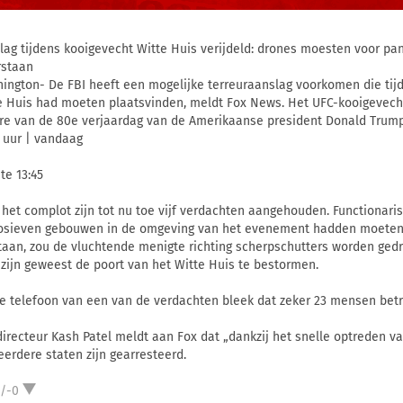
lag tijdens kooigevecht Witte Huis verijdeld: drones moesten voor pa
rstaan
ington- De FBI heeft een mogelijke terreuraanslag voorkomen die tijd
e Huis had moeten plaatsvinden, meldt Fox News. Het UFC-kooigevec
ere van de 80e verjaardag van de Amerikaanse president Donald Trump
9 uur | vandaag
te 13:45
 het complot zijn tot nu toe vijf verdachten aangehouden. Functiona
osieven gebouwen in de omgeving van het evenement hadden moeten aa
taan, zou de vluchtende menigte richting scherpschutters worden ged
 zijn geweest de poort van het Witte Huis te bestormen.
de telefoon van een van de verdachten bleek dat zeker 23 mensen betr
directeur Kash Patel meldt aan Fox dat „dankzij het snelle optreden 
eerdere staten zijn gearresteerd.
1/-0