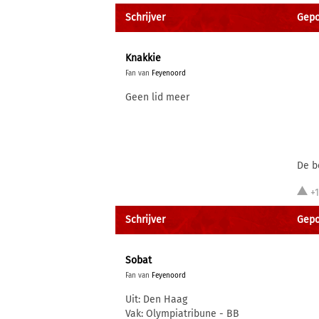
Schrijver
Gepo
Knakkie
Fan van
Feyenoord
Geen lid meer
De b
+
Schrijver
Gepo
Sobat
Fan van
Feyenoord
Uit: Den Haag
Vak: Olympiatribune - BB