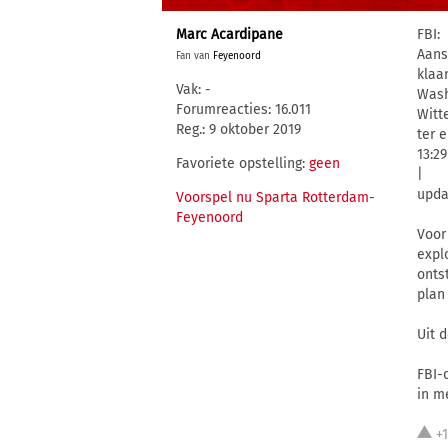
Marc Acardipane
FBI:
Aans
Fan van
Feyenoord
klaa
Vak: -
Wash
Forumreacties: 16.011
Witt
Reg.: 9 oktober 2019
ter 
13:2
Favoriete opstelling:
geen
|
upda
Voorspel nu Sparta Rotterdam-
Feyenoord
Voor
expl
onts
plan
Uit 
FBI-
in m
+