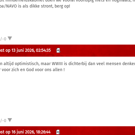
dit minderheidskabinet doen we vooral voorlopig niets en nogmaals, h
pa/NAVO is als dikke stront, berg op!
1/-0
st op 13 juni 2026, 02:54:35
en altijd optimistisch, maar WWIII is dichterbij dan veel mensen denke
r voor zich en God voor ons allen !
1/-0
t op 16 juni 2026, 18:26:44