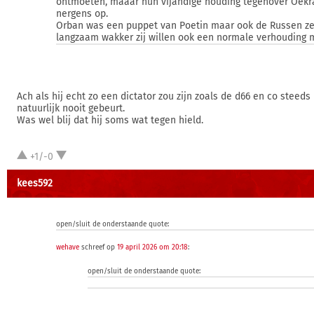
ontmoeten, maaar hun vijandige houding tegenover Oekr
nergens op.
Orban was een puppet van Poetin maar ook de Russen ze
langzaam wakker zij willen ook een normale verhouding 
Ach als hij echt zo een dictator zou zijn zoals de d66 en co steed
natuurlijk nooit gebeurt.
Was wel blij dat hij soms wat tegen hield.
+1/-0
kees592
open/sluit de onderstaande quote:
wehave
schreef op
19 april 2026 om 20:18
:
open/sluit de onderstaande quote: