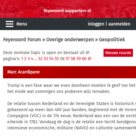
Menu
inloggen
|
aanmelden
Feyenoord Forum
»
Overige onderwerpen
» Geopolitiek
Deze normale topic is open en bestaat uit 61
pagina's:
1
2
3
4
...
52
53
54
55
56
57
58
59
60
61
Marc Acardipane
Trump is een fase waar we even doorheen moeten ik geef toe het 
het einde wat sommigen ons proberen wijs temaken.
De relatie tussen Nederland en de Verenigde Staten is historisch 
gebaseerd op meer dan 400 jaar banden, beginnend met de Veren
Compagnie (VOC) in de 17e eeuw. Nederland was een van de eerst
erkende in 1782. Vandaag de dag is de relatie een hecht bondgen
intensieve economische, militaire (NAVO) en culturele samenwerk