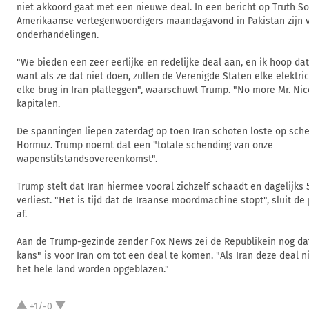
niet akkoord gaat met een nieuwe deal. In een bericht op Truth Soci
Amerikaanse vertegenwoordigers maandagavond in Pakistan zijn 
onderhandelingen.
"We bieden een zeer eerlijke en redelijke deal aan, en ik hoop d
want als ze dat niet doen, zullen de Verenigde Staten elke elektric
elke brug in Iran platleggen", waarschuwt Trump. "No more Mr. Nice 
kapitalen.
De spanningen liepen zaterdag op toen Iran schoten loste op sche
Hormuz. Trump noemt dat een "totale schending van onze
wapenstilstandsovereenkomst".
Trump stelt dat Iran hiermee vooral zichzelf schaadt en dagelijks 
verliest. "Het is tijd dat de Iraanse moordmachine stopt", sluit de 
af.
Aan de Trump-gezinde zender Fox News zei de Republikein nog dat
kans" is voor Iran om tot een deal te komen. "Als Iran deze deal ni
het hele land worden opgeblazen."
+1/-0