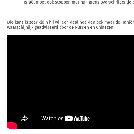
Israël moet ook stoppen met hun grens overschrijdende po
Die kans is zeer klein hij wil een deal hoe dan ook maar de Iranië
waarschijnlijk geadviseerd door de Russen en Chinezen.