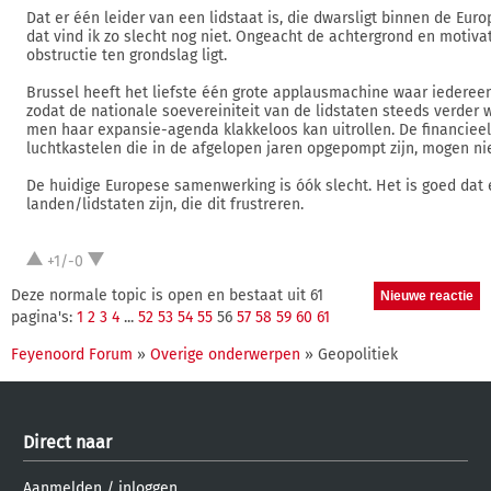
Dat er één leider van een lidstaat is, die dwarsligt binnen de Eu
dat vind ik zo slecht nog niet. Ongeacht de achtergrond en motiva
obstructie ten grondslag ligt.
Brussel heeft het liefste één grote applausmachine waar iederee
zodat de nationale soevereiniteit van de lidstaten steeds verder 
men haar expansie-agenda klakkeloos kan uitrollen. De financie
luchtkastelen die in de afgelopen jaren opgepompt zijn, mogen ni
De huidige Europese samenwerking is óók slecht. Het is goed dat 
landen/lidstaten zijn, die dit frustreren.
+1/-0
Deze normale topic is open en bestaat uit 61
pagina's:
1
2
3
4
...
52
53
54
55
56
57
58
59
60
61
Feyenoord Forum
»
Overige onderwerpen
» Geopolitiek
Direct naar
Aanmelden
/
inloggen