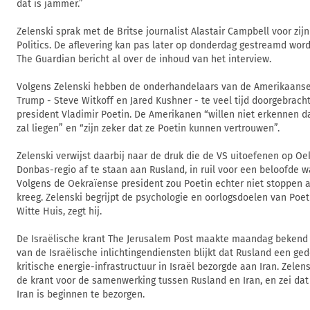
dat is jammer.”
Zelenski sprak met de Britse journalist Alastair Campbell voor zij
Politics. De aflevering kan pas later op donderdag gestreamd wor
The Guardian bericht al over de inhoud van het interview.
Volgens Zelenski hebben de onderhandelaars van de Amerikaanse
Trump - Steve Witkoff en Jared Kushner - te veel tijd doorgebrac
president Vladimir Poetin. De Amerikanen “willen niet erkennen d
zal liegen” en “zijn zeker dat ze Poetin kunnen vertrouwen”.
Zelenski verwijst daarbij naar de druk die de VS uitoefenen op O
Donbas-regio af te staan aan Rusland, in ruil voor een beloofde w
Volgens de Oekraïense president zou Poetin echter niet stoppen a
kreeg. Zelenski begrijpt de psychologie en oorlogsdoelen van Poet
Witte Huis, zegt hij.
De Israëlische krant The Jerusalem Post maakte maandag bekend 
van de Israëlische inlichtingendiensten blijkt dat Rusland een gede
kritische energie-infrastructuur in Israël bezorgde aan Iran. Zele
de krant voor de samenwerking tussen Rusland en Iran, en zei da
Iran is beginnen te bezorgen.