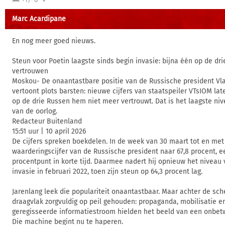
Marc Acardipane
En nog meer goed nieuws.
Steun voor Poetin laagste sinds begin invasie: bijna één op de dri
vertrouwen
Moskou- De onaantastbare positie van de Russische president Vla
vertoont plots barsten: nieuwe cijfers van staatspeiler VTsIOM lat
op de drie Russen hem niet meer vertrouwt. Dat is het laagste niv
van de oorlog.
Redacteur Buitenland
15:51 uur | 10 april 2026
De cijfers spreken boekdelen. In de week van 30 maart tot en met 
waarderingscijfer van de Russische president naar 67,8 procent, e
procentpunt in korte tijd. Daarmee nadert hij opnieuw het niveau 
invasie in februari 2022, toen zijn steun op 64,3 procent lag.
Jarenlang leek die populariteit onaantastbaar. Maar achter de sc
draagvlak zorgvuldig op peil gehouden: propaganda, mobilisatie e
geregisseerde informatiestroom hielden het beeld van een onbetw
Die machine begint nu te haperen.