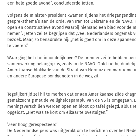
een hele goede avond”, concludeerde Jetten.
Volgens de minister-president kwamen tijdens het driegangendine
gespreksthema’s aan de orde, van Iran tot Oekraïne en de NAVO. 
open en constructieve avond waarbij niemand een blad voor de 
nemen”. Jetten zei te begrijpen dat „veel Nederlanders ongemak v
bezoek. Maar, zo benadrukte hij: „het is goed om in deze spannend
te voeren.’’
Waar ging het dan inhoudelijk over? De premier zei te hebben ben
samenwerking belangrijk is, zoals in de NAVO. Ook had hij duideli
Amerikaanse blokkade van de Straat van Hormuz een maritieme i
en andere Europese bondgenoten in de weg zit.
Tegelijkertijd zei hij te merken dat er aan Amerikaanse zijde chagr
gemakzuchtig met de veiligheidsparaplu van de VS is omgegaan. 
meningsverschillen werden open en bloot op tafel gelegd, aldus Je
opgelost. „Het was te kort om elkaar te overtuigen.”
’Zeer hoog gerespecteerd’
De Nederlandse pers was uitgerukt om te berichten over het Ned