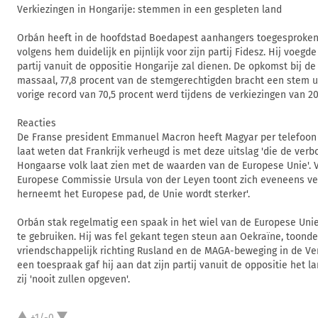
Verkiezingen in Hongarije: stemmen in een gespleten land
Orbán heeft in de hoofdstad Boedapest aanhangers toegesproken.
volgens hem duidelijk en pijnlijk voor zijn partij Fidesz. Hij voegd
partij vanuit de oppositie Hongarije zal dienen. De opkomst bij d
massaal, 77,8 procent van de stemgerechtigden bracht een stem ui
vorige record van 70,5 procent werd tijdens de verkiezingen van 2
Reacties
De Franse president Emmanuel Macron heeft Magyar per telefoon g
laat weten dat Frankrijk verheugd is met deze uitslag 'die de ver
Hongaarse volk laat zien met de waarden van de Europese Unie'. V
Europese Commissie Ursula von der Leyen toont zich eveneens ve
herneemt het Europese pad, de Unie wordt sterker'.
Orbán stak regelmatig een spaak in het wiel van de Europese Unie
te gebruiken. Hij was fel gekant tegen steun aan Oekraïne, toonde
vriendschappelijk richting Rusland en de MAGA-beweging in de Ver
een toespraak gaf hij aan dat zijn partij vanuit de oppositie het l
zij 'nooit zullen opgeven'.
+1/-0