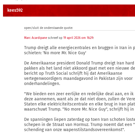
kees592
open/sluit de onderstaande quote:
Marc Acardipane
schreef op
19 april 2026 om 16:29
:
Trump dreigt alle energiecentrales en bruggen in Iran in p
schieten: 'No more Mr. Nice Guy'
De Amerikaanse president Donald Trump dreigt Iran hard
pakken als het land niet akkoord gaat met een nieuwe de
bericht op Truth Social schrijft hij dat Amerikaanse
vertegenwoordigers maandagavond in Pakistan zijn voor
onderhandelingen.
"We bieden een zeer eerlijke en redelijke deal aan, en ik
deze aannemen, want als ze dat niet doen, zullen de Ver
Staten elke elektriciteitscentrale en elke brug in Iran pla
waarschuwt Trump. "No more Mr. Nice Guy", schrijft hij in 
De spanningen liepen zaterdag op toen Iran schoten lost
schepen in de Straat van Hormuz. Trump noemt dat een "
schending van onze wapenstilstandsovereenkomst".