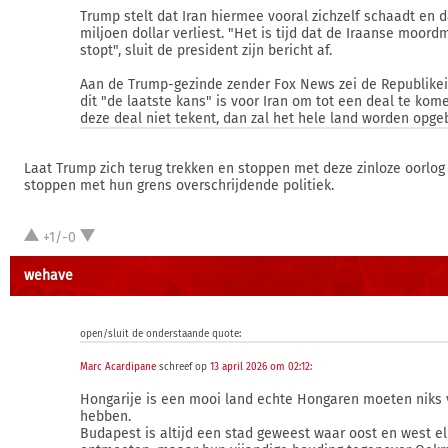
Trump stelt dat Iran hiermee vooral zichzelf schaadt en d
miljoen dollar verliest. "Het is tijd dat de Iraanse moor
stopt", sluit de president zijn bericht af.
Aan de Trump-gezinde zender Fox News zei de Republikei
dit "de laatste kans" is voor Iran om tot een deal te kome
deze deal niet tekent, dan zal het hele land worden opge
Laat Trump zich terug trekken en stoppen met deze zinloze oorlog
stoppen met hun grens overschrijdende politiek.
+1/-0
wehave
open/sluit de onderstaande quote:
Marc Acardipane
schreef op
13 april 2026 om 02:12
:
Hongarije is een mooi land echte Hongaren moeten niks
hebben.
Budapest is altijd een stad geweest waar oost en west e