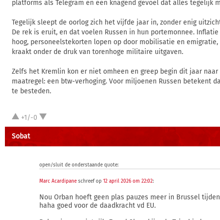
platforms als Telegram en een knagend gevoel dat alles tegelijk m
Tegelijk sleept de oorlog zich het vijfde jaar in, zonder enig uitzi
De rek is eruit, en dat voelen Russen in hun portemonnee. Inflatie 
hoog, personeelstekorten lopen op door mobilisatie en emigratie,
kraakt onder de druk van torenhoge militaire uitgaven.
Zelfs het Kremlin kon er niet omheen en greep begin dit jaar naar 
maatregel: een btw-verhoging. Voor miljoenen Russen betekent d
te besteden.
+1/-0
Sobat
open/sluit de onderstaande quote:
Marc Acardipane
schreef op
12 april 2026 om 22:02
:
Nou Orban hoeft geen plas pauzes meer in Brussel tijd
haha goed voor de daadkracht vd EU.