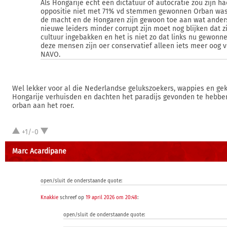
Als Hongarije echt een dictatuur of autocratie zou zijn h
oppositie niet met 71% vd stemmen gewonnen Orban was 
de macht en de Hongaren zijn gewoon toe aan wat anders
nieuwe leiders minder corrupt zijn moet nog blijken dat zi
cultuur ingebakken en het is niet zo dat links nu gewonn
deze mensen zijn oer conservatief alleen iets meer oog 
NAVO.
Wel lekker voor al die Nederlandse gelukszoekers, wappies en gek
Hongarije verhuisden en dachten het paradijs gevonden te hebbe
orban aan het roer.
+1/-0
Marc Acardipane
open/sluit de onderstaande quote:
Knakkie
schreef op
19 april 2026 om 20:48
:
open/sluit de onderstaande quote: