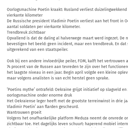
Oorlogsmachine Poetin kraakt: Rusland verliest duizelingwekkend
vierkante kilometer
De Russische president Vladimir Poetin verliest aan het front in
aantal soldaten per vierkante kilometer.
Trendbreuk zichtbaar
Opvallend is dat de daling al halverwege maart werd ingezet. De n
bevestigen het beeld: geen incident, maar een trendbreuk. En dat
uitgerekend van een staatspeiler.
Ook bij een andere invloedrijke peiler, FOM, kalft het vertrouwen a
74 procent van de Russen aan tevreden te zijn over het functioner
het laagste niveau in een jaar. Begin april volgde een kleine oplev
maar volgens analisten is van echt herstel geen sprake.
’Poetins mythe’ ontrafeld: Oekraïne grijpt initiatief op slagveld en
oorlogsmachine onder enorme druk
Het Oekraïense leger heeft met de grootste terreinwinst in drie j
Vladimir Poetin’ aan flarden gescheurd.
Wantrouwen groeit
Volgens het onafhankelijke platform Meduza neemt de onvrede o
zichtbaar toe. Het dagelijks leven schuurt: haperend mobiel inter