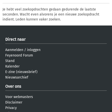
Je hebt veel zoekopdrachten gedaan gedurende de laatste
seconden. Wacht even alvorens je een nieuwe zoekopdracht
indient. Leden kunnen vaker zoeken.
Direct naar
Aanmelden
/
inloggen
Feyenoord Forum
Stand
Kalender
E-zine (nieuwsbrief)
Nieuwsarchief
Over ons
Voor webmasters
Disclaimer
Privacy