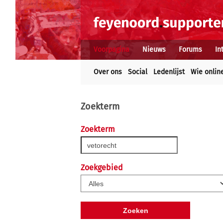
Voorpagina
Nieuws
Forums
In
Over ons
Social
Ledenlijst
Wie onlin
Zoekterm
Zoekterm
Zoekgebied