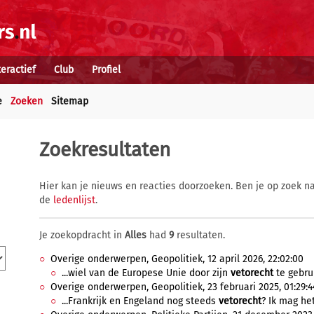
teractief
Club
Profiel
e
Zoeken
Sitemap
Zoekresultaten
Hier kan je nieuws en reacties doorzoeken. Ben je op zoek na
de
ledenlijst
.
Je zoekopdracht in
Alles
had
9
resultaten.
Overige onderwerpen, Geopolitiek, 12 april 2026, 22:02:00
...wiel van de Europese Unie door zijn
vetorecht
te gebrui
Overige onderwerpen, Geopolitiek, 23 februari 2025, 01:29:4
...Frankrijk en Engeland nog steeds
vetorecht
? Ik mag he