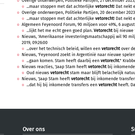
Overige onderwerpen, Politieke Partijen, 21 december 2023,
...maar stoppen met dat achterlijke
vetorecht
! Dat nekt 
Overige onderwerpen, Politieke Partijen, 20 december 2023,
...maar stoppen met dat achterlijke
vetorecht
! Dat nekt 
Algemeen Feyenoord Forum, 90 miljoen voor 49%, 6 augustu
...lijkt het me echt geen goed plan.
Vetorecht
bij nieuwe tr
Nieuws, 'Amerikaanse investeringsmaatschappij wil 90 mil
2019, 09:26:00
...over het technisch beleid, willen een
vetorecht
over de
Nieuws, 'Feyenoord zoekt in Argentinië naar nieuwe spelers',
...gaan komen. Stam heeft daarbij een
vetorecht
." Krabb
Nieuws reacties, 'Jaap Stam heeft
vetorecht
bij inkomende t
Oud nieuws
vetorecht
stam maar blijft belachelijk natuurli
Nieuws, 'Jaap Stam heeft
vetorecht
bij inkomende transfers'
...dat hij bij inkomende transfers een
vetorecht
heeft. Da
Over ons
S