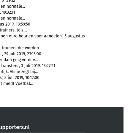
 01:29:12
een normale...
 19:32:11
een normale...
s 2019, 18:59:56
ainers, td’s,...
joen euro betalen voor aandelen', 5 augustus
 trainers die worden...
 29 juli 2019, 23:13:00
endam ging verder:...
ransfers', 3 juli 2019, 13:27:21
jk. Als je zegt bij...
, 3 juli 2019, 10:12:00
t meldt Voetbal...
upporters.nl