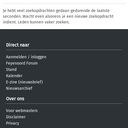
Je hebt veel zoekopdrachten gedaan gedurende de laatste
seconden. Wacht even alvorens je een nieuwe zoekopdracht
indient. Leden kunnen vaker zoeken.
Direct naar
Aanmelden
/
inloggen
Feyenoord Forum
Stand
Kalender
E-zine (nieuwsbrief)
Nieuwsarchief
Over ons
Voor webmasters
Disclaimer
Privacy