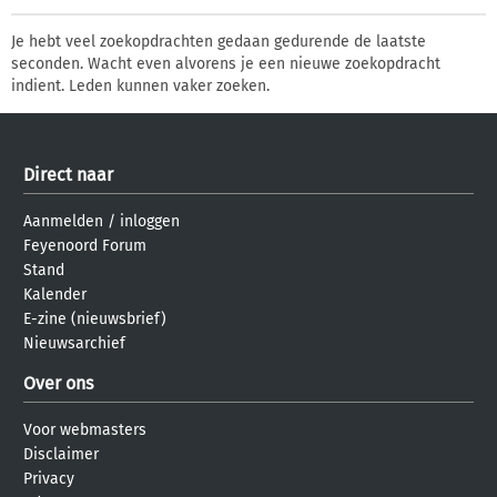
Je hebt veel zoekopdrachten gedaan gedurende de laatste
seconden. Wacht even alvorens je een nieuwe zoekopdracht
indient. Leden kunnen vaker zoeken.
Direct naar
Aanmelden
/
inloggen
Feyenoord Forum
Stand
Kalender
E-zine (nieuwsbrief)
Nieuwsarchief
Over ons
Voor webmasters
Disclaimer
Privacy