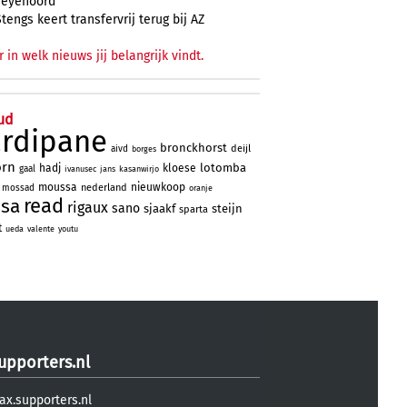
Feyenoord
Stengs keert transfervrij terug bij AZ
r in welk nieuws jij belangrijk vindt.
ud
ardipane
bronckhorst
deijl
aivd
borges
orn
lotomba
hadj
kloese
gaal
ivanusec
jans
kasanwirjo
moussa
nieuwkoop
nederland
mossad
oranje
read
ssa
rigaux
sano
sjaakf
steijn
sparta
t
ueda
valente
youtu
upporters.nl
ax.supporters.nl