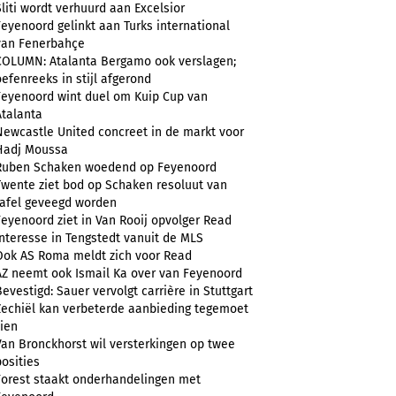
Sliti wordt verhuurd aan Excelsior
Feyenoord gelinkt aan Turks international
van Fenerbahçe
COLUMN: Atalanta Bergamo ook verslagen;
oefenreeks in stijl afgerond
Feyenoord wint duel om Kuip Cup van
Atalanta
Newcastle United concreet in de markt voor
Hadj Moussa
Ruben Schaken woedend op Feyenoord
Twente ziet bod op Schaken resoluut van
tafel geveegd worden
Feyenoord ziet in Van Rooij opvolger Read
Interesse in Tengstedt vanuit de MLS
Ook AS Roma meldt zich voor Read
AZ neemt ook Ismail Ka over van Feyenoord
Bevestigd: Sauer vervolgt carrière in Stuttgart
Zechiël kan verbeterde aanbieding tegemoet
zien
Van Bronckhorst wil versterkingen op twee
posities
Forest staakt onderhandelingen met