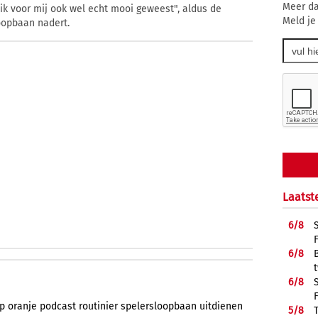
Meer da
ik voor mij ook wel echt mooi geweest", aldus de
Meld je
loopbaan nadert.
Laatst
6/
8
6/
8
6/
8
ip
oranje
podcast
routinier
spelersloopbaan
uitdienen
5/
8