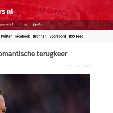
teractief
Club
Profiel
Twitter
Facebook
Bronnen
Scorebord
RSS feed
romantische terugkeer
Foto: Pro Shots