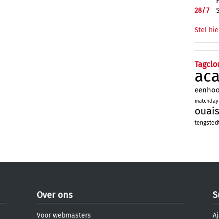
28/
7
Stel hie
Tagclo
ac
eenho
matchday
ouai
tengsted
Over ons
S
Voor webmasters
Aj