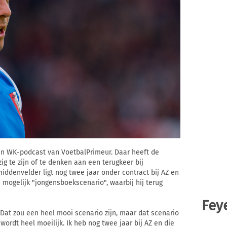
 een WK-podcast van VoetbalPrimeur. Daar heeft de
ig te zijn of te denken aan een terugkeer bij
iddenvelder ligt nog twee jaar onder contract bij AZ en
 mogelijk "jongensboekscenario", waarbij hij terug
Fey
"Dat zou een heel mooi scenario zijn, maar dat scenario
wordt heel moeilijk. Ik heb nog twee jaar bij AZ en die