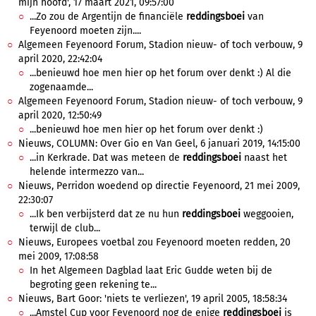
mijn hoofd', 17 maart 2021, 09:57:00
...Zo zou de Argentijn de financiële
reddingsboei
van
Feyenoord moeten zijn....
Algemeen Feyenoord Forum, Stadion nieuw- of toch verbouw, 9
april 2020, 22:42:04
...benieuwd hoe men hier op het forum over denkt :) Al die
zogenaamde...
Algemeen Feyenoord Forum, Stadion nieuw- of toch verbouw, 9
april 2020, 12:50:49
...benieuwd hoe men hier op het forum over denkt :)
Nieuws, COLUMN: Over Gio en Van Geel, 6 januari 2019, 14:15:00
...in Kerkrade. Dat was meteen de
reddingsboei
naast het
helende intermezzo van...
Nieuws, Perridon woedend op directie Feyenoord, 21 mei 2009,
22:30:07
...Ik ben verbijsterd dat ze nu hun
reddingsboei
weggooien,
terwijl de club...
Nieuws, Europees voetbal zou Feyenoord moeten redden, 20
mei 2009, 17:08:58
In het Algemeen Dagblad laat Eric Gudde weten bij de
begroting geen rekening te...
Nieuws, Bart Goor: 'niets te verliezen', 19 april 2005, 18:58:34
...Amstel Cup voor Feyenoord nog de enige
reddingsboei
is