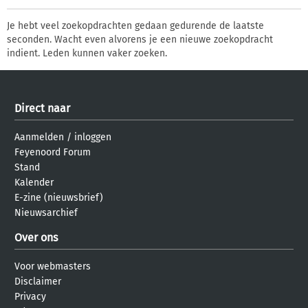
Je hebt veel zoekopdrachten gedaan gedurende de laatste
seconden. Wacht even alvorens je een nieuwe zoekopdracht
indient. Leden kunnen vaker zoeken.
Direct naar
Aanmelden
/
inloggen
Feyenoord Forum
Stand
Kalender
E-zine (nieuwsbrief)
Nieuwsarchief
Over ons
Voor webmasters
Disclaimer
Privacy