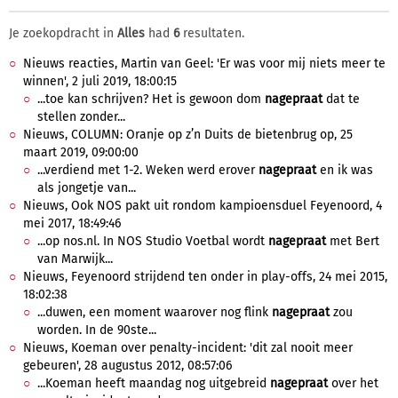
Je zoekopdracht in
Alles
had
6
resultaten.
Nieuws reacties, Martin van Geel: 'Er was voor mij niets meer te
winnen', 2 juli 2019, 18:00:15
...toe kan schrijven? Het is gewoon dom
nagepraat
dat te
stellen zonder...
Nieuws, COLUMN: Oranje op z’n Duits de bietenbrug op, 25
maart 2019, 09:00:00
...verdiend met 1-2. Weken werd erover
nagepraat
en ik was
als jongetje van...
Nieuws, Ook NOS pakt uit rondom kampioensduel Feyenoord, 4
mei 2017, 18:49:46
...op nos.nl. In NOS Studio Voetbal wordt
nagepraat
met Bert
van Marwijk...
Nieuws, Feyenoord strijdend ten onder in play-offs, 24 mei 2015,
18:02:38
...duwen, een moment waarover nog flink
nagepraat
zou
worden. In de 90ste...
Nieuws, Koeman over penalty-incident: 'dit zal nooit meer
gebeuren', 28 augustus 2012, 08:57:06
...Koeman heeft maandag nog uitgebreid
nagepraat
over het