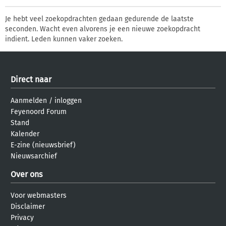
Je hebt veel zoekopdrachten gedaan gedurende de laatste
seconden. Wacht even alvorens je een nieuwe zoekopdracht
indient. Leden kunnen vaker zoeken.
Direct naar
Aanmelden
/
inloggen
Feyenoord Forum
Stand
Kalender
E-zine (nieuwsbrief)
Nieuwsarchief
Over ons
Voor webmasters
Disclaimer
Privacy