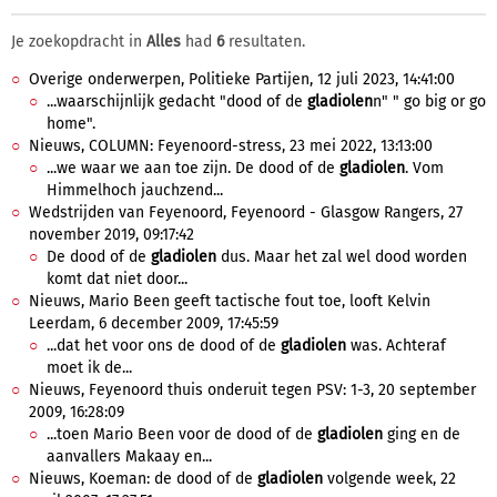
Je zoekopdracht in
Alles
had
6
resultaten.
Overige onderwerpen, Politieke Partijen, 12 juli 2023, 14:41:00
...waarschijnlijk gedacht "dood of de
gladiolen
n" " go big or go
home".
Nieuws, COLUMN: Feyenoord-stress, 23 mei 2022, 13:13:00
...we waar we aan toe zijn. De dood of de
gladiolen
. Vom
Himmelhoch jauchzend...
Wedstrijden van Feyenoord, Feyenoord - Glasgow Rangers, 27
november 2019, 09:17:42
De dood of de
gladiolen
dus. Maar het zal wel dood worden
komt dat niet door...
Nieuws, Mario Been geeft tactische fout toe, looft Kelvin
Leerdam, 6 december 2009, 17:45:59
...dat het voor ons de dood of de
gladiolen
was. Achteraf
moet ik de...
Nieuws, Feyenoord thuis onderuit tegen PSV: 1-3, 20 september
2009, 16:28:09
...toen Mario Been voor de dood of de
gladiolen
ging en de
aanvallers Makaay en...
Nieuws, Koeman: de dood of de
gladiolen
volgende week, 22