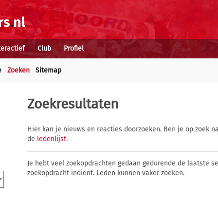
teractief
Club
Profiel
e
Zoeken
Sitemap
Zoekresultaten
Hier kan je nieuws en reacties doorzoeken. Ben je op zoek na
de
ledenlijst
.
Je hebt veel zoekopdrachten gedaan gedurende de laatste s
zoekopdracht indient. Leden kunnen vaker zoeken.