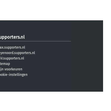
upporters.nl
ax.supporters.nl
eyenoord.supporters.nl
V.supporters.nl
itemap
ijn voorkeuren
ookie-instellingen