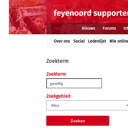
Voorpagina
Nieuws
Forums
In
Over ons
Social
Ledenlijst
Wie onlin
Zoekterm
Zoekterm
Zoekgebied