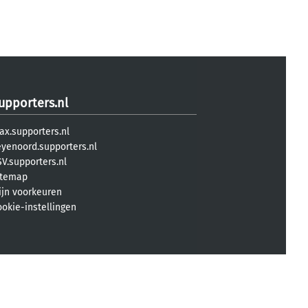
upporters.nl
ax.supporters.nl
eyenoord.supporters.nl
V.supporters.nl
itemap
ijn voorkeuren
ookie-instellingen