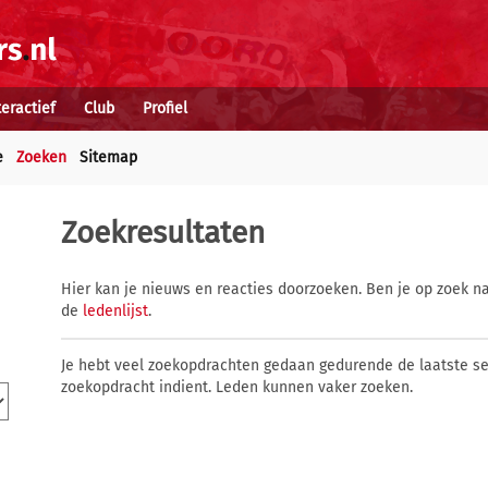
teractief
Club
Profiel
e
Zoeken
Sitemap
Zoekresultaten
Hier kan je nieuws en reacties doorzoeken. Ben je op zoek na
de
ledenlijst
.
Je hebt veel zoekopdrachten gedaan gedurende de laatste s
zoekopdracht indient. Leden kunnen vaker zoeken.