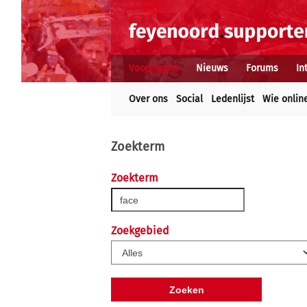
Voorpagina
Nieuws
Forums
In
Over ons
Social
Ledenlijst
Wie onlin
Zoekterm
Zoekterm
Zoekgebied