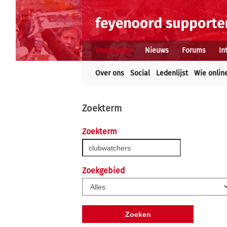
Voorpagina
Nieuws
Forums
In
Over ons
Social
Ledenlijst
Wie onlin
Zoekterm
Zoekterm
Zoekgebied