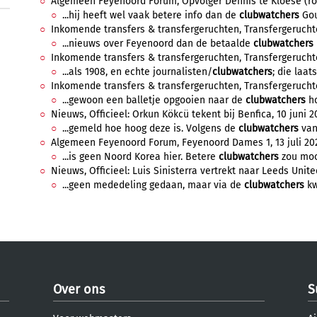
Algemeen Feyenoord Forum, Opvolger Dennis te Kloese (rol T
...hij heeft wel vaak betere info dan de
clubwatchers
Gou
Inkomende transfers & transfergeruchten, Transfergeruchten
...nieuws over Feyenoord dan de betaalde
clubwatchers
Inkomende transfers & transfergeruchten, Transfergeruchten
...als 1908, en echte journalisten/
clubwatchers
; die laat
Inkomende transfers & transfergeruchten, Transfergeruchten,
...gewoon een balletje opgooien naar de
clubwatchers
ho
Nieuws, Officieel: Orkun Kökcü tekent bij Benfica, 10 juni 2
...gemeld hoe hoog deze is. Volgens de
clubwatchers
van 
Algemeen Feyenoord Forum, Feyenoord Dames 1, 13 juli 2022
...is geen Noord Korea hier. Betere
clubwatchers
zou mooi
Nieuws, Officieel: Luis Sinisterra vertrekt naar Leeds United,
...geen mededeling gedaan, maar via de
clubwatchers
kw
Over ons
S