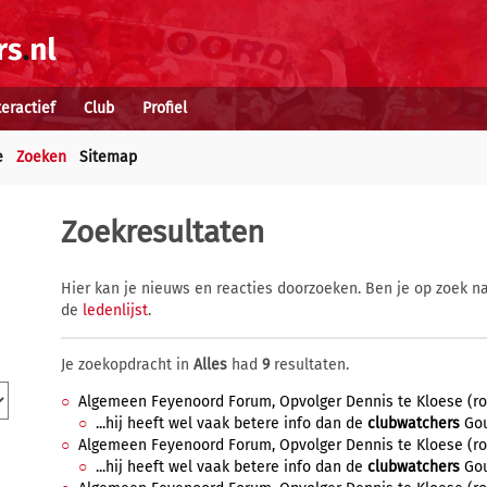
teractief
Club
Profiel
e
Zoeken
Sitemap
Zoekresultaten
Hier kan je nieuws en reacties doorzoeken. Ben je op zoek na
de
ledenlijst
.
Je zoekopdracht in
Alles
had
9
resultaten.
Algemeen Feyenoord Forum, Opvolger Dennis te Kloese (rol T
...hij heeft wel vaak betere info dan de
clubwatchers
Gou
Algemeen Feyenoord Forum, Opvolger Dennis te Kloese (rol T
...hij heeft wel vaak betere info dan de
clubwatchers
Gou