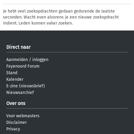
Je hebt veel zoekopdrachten gedaan gedurende de laatste
seconden. Wacht even alvorens je een nieuwe zoekopdracht
indient. Leden kunnen vaker zoeken.
Direct naar
Aanmelden
/
inloggen
Feyenoord Forum
Stand
Kalender
E-zine (nieuwsbrief)
Nieuwsarchief
Over ons
Voor webmasters
Disclaimer
Privacy