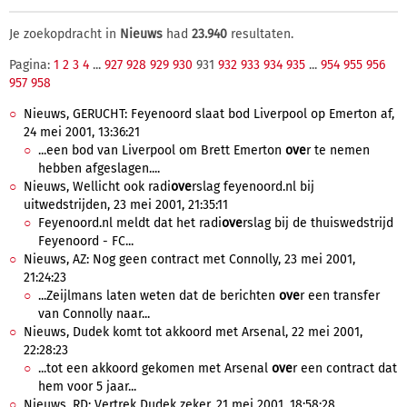
Je zoekopdracht in
Nieuws
had
23.940
resultaten.
Pagina:
1
2
3
4
...
927
928
929
930
931
932
933
934
935
...
954
955
956
957
958
Nieuws, GERUCHT: Feyenoord slaat bod Liverpool op Emerton af,
24 mei 2001, 13:36:21
...een bod van Liverpool om Brett Emerton
ove
r te nemen
hebben afgeslagen....
Nieuws, Wellicht ook radi
ove
rslag feyenoord.nl bij
uitwedstrijden, 23 mei 2001, 21:35:11
Feyenoord.nl meldt dat het radi
ove
rslag bij de thuiswedstrijd
Feyenoord - FC...
Nieuws, AZ: Nog geen contract met Connolly, 23 mei 2001,
21:24:23
...Zeijlmans laten weten dat de berichten
ove
r een transfer
van Connolly naar...
Nieuws, Dudek komt tot akkoord met Arsenal, 22 mei 2001,
22:28:23
...tot een akkoord gekomen met Arsenal
ove
r een contract dat
hem voor 5 jaar...
Nieuws, RD: Vertrek Dudek zeker, 21 mei 2001, 18:58:28