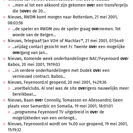
...men al tot een akkoord zijn gekomen
ove
r een transferprijs
die b
ove
n de 20...
Nieuws, RWDM komt morgen naar Rotterdam, 21 mei 2001,
08:03:56
...de speler en RWDM zou de speler graag
ove
rnemen. Tot
woede van de Belgen...
Nieuws, Telegraaf:'Jan VOH of Machlas'*, 21 mei 2001, 07:54:49
...vrijdag contact gezocht met Fc Twente
ove
r een mogelijke
ove
rgang van Jan...
Nieuws, Komende week onderhandelingen NAC/Feyenoord
ove
r
Babos, 20 mei 2001, 19:19:03
...in verdere onderhandelingen met Dudek
ove
r een
vernieuwd contract. Babos...
Nieuws, Feyenoord.nl geopend, 20 mei 2001, 14:29:36
...voetbalclubs. Al snel was de site
ove
rigens nauwelijks meer
bereikbaar....
Nieuws, Baan
ove
r Connolly, Tomasson en Allessandro; Geen
plaats voor Samardzic en Somalia, 19 mei 2001, 18:01:01
...programma Feyenoord TV uitgebreid in
ove
r de
mogelijkheden van een verlengd...
Nieuws, Feyenoord.nl wordt om 14.00 uur geopend, 19 mei 2001,
15:19:32