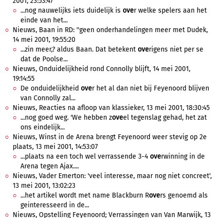
2001, 23:53:47
...nog nauwelijks iets duidelijk is
ove
r welke spelers aan het
einde van het...
Nieuws, Baan in RD: ''geen onderhandelingen meer met Dudek,
14 mei 2001, 19:55:20
...zin meer,? aldus Baan. Dat betekent
ove
rigens niet per se
dat de Poolse...
Nieuws, Onduidelijkheid rond Connolly blijft, 14 mei 2001,
19:14:55
De onduidelijkheid
ove
r het al dan niet bij Feyenoord blijven
van Connolly zal...
Nieuws, Reacties na afloop van klassieker, 13 mei 2001, 18:30:45
...nog goed weg. 'We hebben z
ove
el tegenslag gehad, het zat
ons eindelijk...
Nieuws, Winst in de Arena brengt Feyenoord weer stevig op 2e
plaats, 13 mei 2001, 14:53:07
...plaats na een toch wel verrassende 3-4
ove
rwinning in de
Arena tegen Ajax....
Nieuws, Vader Emerton: 'veel interesse, maar nog niet concreet',
13 mei 2001, 13:02:23
...het artikel wordt met name Blackburn R
ove
rs genoemd als
geinteresseerd in de...
Nieuws, Opstelling Feyenoord; Verrassingen van Van Marwijk, 13