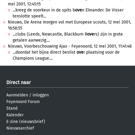
mei 2001, 12:45:15
...kreeg de voorkeur in de spits b
ove
n Elmander. De Visser
tenslotte speelt...
Nieuws, De Arena morgen vol met Europese scouts, 12 mei 2001,
16:58:55
...clubs (Leeds, Newcastle, Blackburn R
ove
rs) zijn in grote
getalen aanwezig....
Nieuws, Voorbeschouwing Ajax - Feyenoord, 12 mei 2001, 11:41:48
...doordat het bijna direct beslist
ove
r plaatsing voor de
Champions League....
Direct naar
Aanmelden
/
inloggen
Feyenoord Forum
Stand
Kalender
E-zine (nieuwsbrief)
Nieuwsarchief