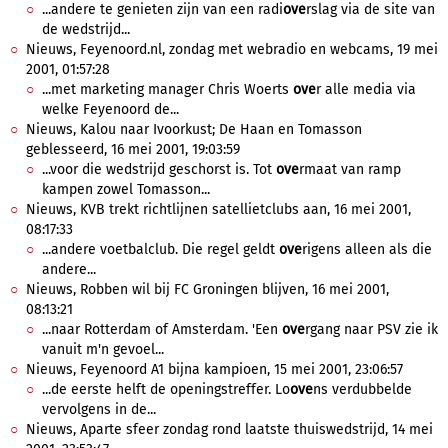
...andere te genieten zijn van een radi
ove
rslag via de site van
de wedstrijd...
Nieuws, Feyenoord.nl, zondag met webradio en webcams, 19 mei
2001, 01:57:28
...met marketing manager Chris Woerts
ove
r alle media via
welke Feyenoord de...
Nieuws, Kalou naar Ivoorkust; De Haan en Tomasson
geblesseerd, 16 mei 2001, 19:03:59
...voor die wedstrijd geschorst is. Tot
ove
rmaat van ramp
kampen zowel Tomasson...
Nieuws, KVB trekt richtlijnen satellietclubs aan, 16 mei 2001,
08:17:33
...andere voetbalclub. Die regel geldt
ove
rigens alleen als die
andere...
Nieuws, Robben wil bij FC Groningen blijven, 16 mei 2001,
08:13:21
...naar Rotterdam of Amsterdam. 'Een
ove
rgang naar PSV zie ik
vanuit m'n gevoel...
Nieuws, Feyenoord A1 bijna kampioen, 15 mei 2001, 23:06:57
...de eerste helft de openingstreffer. Lo
ove
ns verdubbelde
vervolgens in de...
Nieuws, Aparte sfeer zondag rond laatste thuiswedstrijd, 14 mei