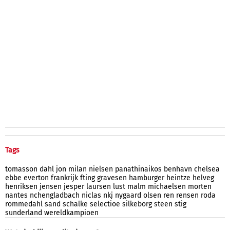
Tags
tomasson
dahl
jon
milan
nielsen
panathinaikos
benhavn
chelsea
ebbe
everton
frankrijk
fting
gravesen
hamburger
heintze
helveg
henriksen
jensen
jesper
laursen
lust
malm
michaelsen
morten
nantes
nchengladbach
niclas
nkj
nygaard
olsen
ren
rensen
roda
rommedahl
sand
schalke
selectioe
silkeborg
steen
stig
sunderland
wereldkampioen