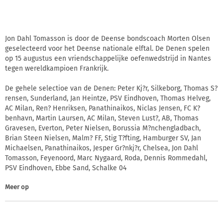
Jon Dahl Tomasson is door de Deense bondscoach Morten Olsen
geselecteerd voor het Deense nationale elftal. De Denen spelen
op 15 augustus een vriendschappelijke oefenwedstrijd in Nantes
tegen wereldkampioen Frankrijk.
De gehele selectioe van de Denen: Peter Kj?r, Silkeborg, Thomas S?
rensen, Sunderland, Jan Heintze, PSV Eindhoven, Thomas Helveg,
AC Milan, Ren? Henriksen, Panathinaikos, Niclas Jensen, FC K?
benhavn, Martin Laursen, AC Milan, Steven Lust?, AB, Thomas
Gravesen, Everton, Peter Nielsen, Borussia M?nchengladbach,
Brian Steen Nielsen, Malm? FF, Stig T?fting, Hamburger SV, Jan
Michaelsen, Panathinaikos, Jesper Gr?nkj?r, Chelsea, Jon Dahl
Tomasson, Feyenoord, Marc Nygaard, Roda, Dennis Rommedahl,
PSV Eindhoven, Ebbe Sand, Schalke 04
Meer op