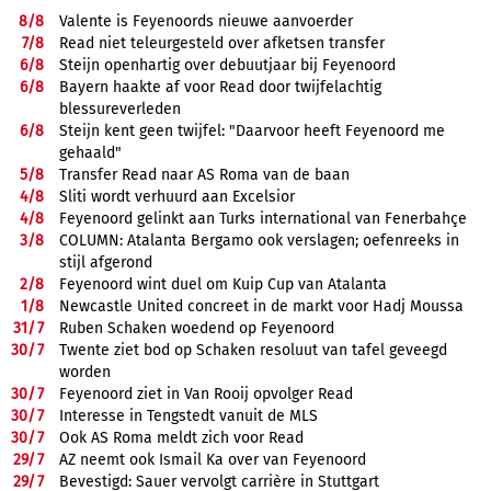
8/
8
Valente is Feyenoords nieuwe aanvoerder
7/
8
Read niet teleurgesteld over afketsen transfer
6/
8
Steijn openhartig over debuutjaar bij Feyenoord
6/
8
Bayern haakte af voor Read door twijfelachtig
blessureverleden
6/
8
Steijn kent geen twijfel: "Daarvoor heeft Feyenoord me
gehaald"
5/
8
Transfer Read naar AS Roma van de baan
4/
8
Sliti wordt verhuurd aan Excelsior
4/
8
Feyenoord gelinkt aan Turks international van Fenerbahçe
3/
8
COLUMN: Atalanta Bergamo ook verslagen; oefenreeks in
stijl afgerond
2/
8
Feyenoord wint duel om Kuip Cup van Atalanta
1/
8
Newcastle United concreet in de markt voor Hadj Moussa
31/
7
Ruben Schaken woedend op Feyenoord
30/
7
Twente ziet bod op Schaken resoluut van tafel geveegd
worden
30/
7
Feyenoord ziet in Van Rooij opvolger Read
30/
7
Interesse in Tengstedt vanuit de MLS
30/
7
Ook AS Roma meldt zich voor Read
29/
7
AZ neemt ook Ismail Ka over van Feyenoord
29/
7
Bevestigd: Sauer vervolgt carrière in Stuttgart