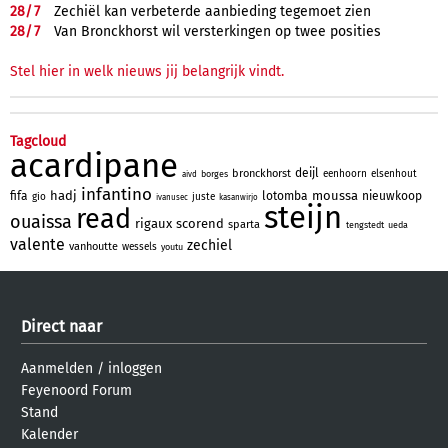
28/
7
Zechiël kan verbeterde aanbieding tegemoet zien
28/
7
Van Bronckhorst wil versterkingen op twee posities
Stel hier in welk nieuws jij belangrijk vindt.
Tagcloud
acardipane
deijl
bronckhorst
eenhoorn
elsenhout
borges
aivd
infantino
hadj
moussa
fifa
lotomba
nieuwkoop
gio
juste
ivanusec
kasanwirjo
steijn
read
ouaissa
rigaux
scorend
sparta
tengstedt
ueda
valente
zechiel
vanhoutte
wessels
youtu
Direct naar
Aanmelden
/
inloggen
Feyenoord Forum
Stand
Kalender