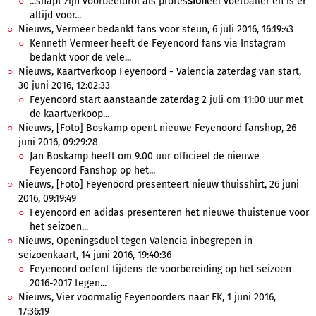
...snapt zijn voorbeeldrol als profes
sion
eel voetballer en is er
altijd voor...
Nieuws, Vermeer bedankt fans voor steun, 6 juli 2016, 16:19:43
Kenneth Vermeer heeft de Feyenoord fans via Instagram
bedankt voor de vele...
Nieuws, Kaartverkoop Feyenoord - Valencia zaterdag van start,
30 juni 2016, 12:02:33
Feyenoord start aanstaande zaterdag 2 juli om 11:00 uur met
de kaartverkoop...
Nieuws, [Foto] Boskamp opent nieuwe Feyenoord fanshop, 26
juni 2016, 09:29:28
Jan Boskamp heeft om 9.00 uur officieel de nieuwe
Feyenoord Fanshop op het...
Nieuws, [Foto] Feyenoord presenteert nieuw thuisshirt, 26 juni
2016, 09:19:49
Feyenoord en adidas presenteren het nieuwe thuistenue voor
het seizoen...
Nieuws, Openingsduel tegen Valencia inbegrepen in
seizoenkaart, 14 juni 2016, 19:40:36
Feyenoord oefent tijdens de voorbereiding op het seizoen
2016-2017 tegen...
Nieuws, Vier voormalig Feyenoorders naar EK, 1 juni 2016,
17:36:19