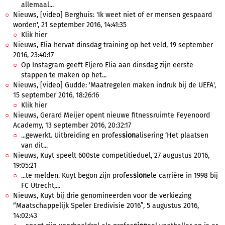
allemaal...
Nieuws, [video] Berghuis: 'Ik weet niet of er mensen gespaard
worden', 21 september 2016, 14:41:35
Klik hier
Nieuws, Elia hervat dinsdag training op het veld, 19 september
2016, 23:40:17
Op Instagram geeft Eljero Elia aan dinsdag zijn eerste
stappen te maken op het...
Nieuws, [video] Gudde: 'Maatregelen maken indruk bij de UEFA',
15 september 2016, 18:26:16
Klik hier
Nieuws, Gerard Meijer opent nieuwe fitnessruimte Feyenoord
Academy, 13 september 2016, 20:32:17
...gewerkt. Uitbreiding en profes
sion
alisering ‘Het plaatsen
van dit...
Nieuws, Kuyt speelt 600ste competitieduel, 27 augustus 2016,
19:05:21
...te melden. Kuyt begon zijn profes
sion
ele carrière in 1998 bij
FC Utrecht,...
Nieuws, Kuyt bij drie genomineerden voor de verkiezing
“Maatschappelijk Speler Eredivisie 2016”, 5 augustus 2016,
14:02:43