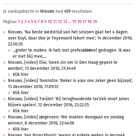
Je zoekopdracht in
Nieuws
had
459
resultaten.
Pagina:
1
2
3
4
5
6
7
8
9
10
11
12
13
...
15
16
17
18
19
Nieuws, 'Na beste wedstrijd van het seizoen gaat het 4 dagen
over Kuyt, daar doe je Feyenoord tekort mee', 14 december 2016,
22:50:35
...groter te maken. Ik heb met profes
sion
eel gedragen. Ik was
er niet blij mee,...
Nieuws, [video] Elia: 'Geen zin om in Den Haag gepest te
worden', 13 december 2016, 21:34:49
Klik hier
Nieuws, [video] Toornstra: 'Beker is voor ons zeker geen bijzaak',
13 december 2016, 17:09:32
Klik hier
Nieuws, [video] Treijtel: 'Bij terughoudende tactiek moet Jones
blijven spelen', 12 december 2016, 22:22:25
Klik hier
Nieuws, [video] Jørgensen: 'We moeten doorgaan en zondag
winnen', 8 december 2016, 22:44:56
Klik hier
Nieuws, Van Bronckhorst: 'waren al enkele weken in gesprek