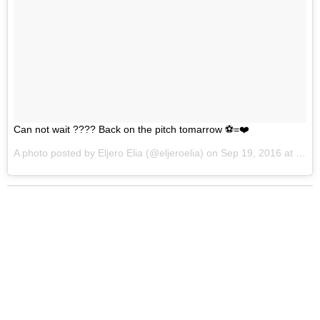
Can not wait ???? Back on the pitch tomarrow ⚽️=❤️
A photo posted by Eljero Elia (@eljeroelia) on
Sep 19, 2016 at 2:07pm PDT