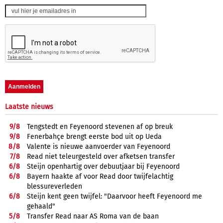
Laatste nieuws
9/
8
Tengstedt en Feyenoord stevenen af op breuk
9/
8
Fenerbahçe brengt eerste bod uit op Ueda
8/
8
Valente is nieuwe aanvoerder van Feyenoord
7/
8
Read niet teleurgesteld over afketsen transfer
6/
8
Steijn openhartig over debuutjaar bij Feyenoord
6/
8
Bayern haakte af voor Read door twijfelachtig
blessureverleden
6/
8
Steijn kent geen twijfel: "Daarvoor heeft Feyenoord me
gehaald"
5/
8
Transfer Read naar AS Roma van de baan