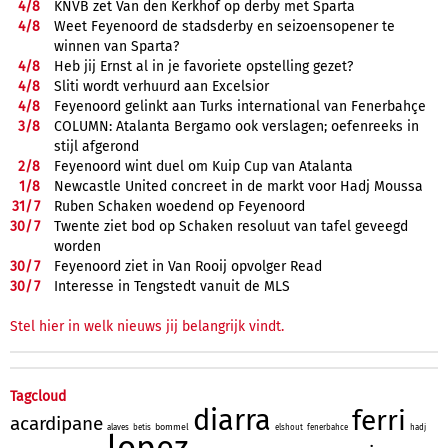
4/
8
KNVB zet Van den Kerkhof op derby met Sparta
4/
8
Weet Feyenoord de stadsderby en seizoensopener te
winnen van Sparta?
4/
8
Heb jij Ernst al in je favoriete opstelling gezet?
4/
8
Sliti wordt verhuurd aan Excelsior
4/
8
Feyenoord gelinkt aan Turks international van Fenerbahçe
3/
8
COLUMN: Atalanta Bergamo ook verslagen; oefenreeks in
stijl afgerond
2/
8
Feyenoord wint duel om Kuip Cup van Atalanta
1/
8
Newcastle United concreet in de markt voor Hadj Moussa
31/
7
Ruben Schaken woedend op Feyenoord
30/
7
Twente ziet bod op Schaken resoluut van tafel geveegd
worden
30/
7
Feyenoord ziet in Van Rooij opvolger Read
30/
7
Interesse in Tengstedt vanuit de MLS
Stel hier in welk nieuws jij belangrijk vindt.
Tagcloud
diarra
ferri
acardipane
bommel
alaves
betis
elshout
fenerbahce
hadj
lopez