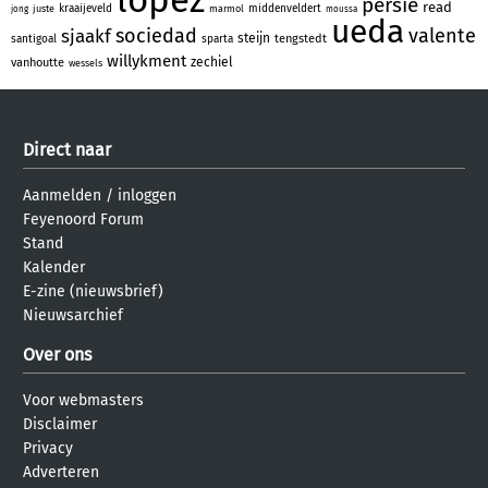
persie
read
kraaijeveld
middenveldert
juste
marmol
jong
moussa
ueda
sociedad
valente
sjaakf
steijn
tengstedt
santigoal
sparta
willykment
zechiel
vanhoutte
wessels
Direct naar
Aanmelden
/
inloggen
Feyenoord Forum
Stand
Kalender
E-zine (nieuwsbrief)
Nieuwsarchief
Over ons
Voor webmasters
Disclaimer
Privacy
Adverteren