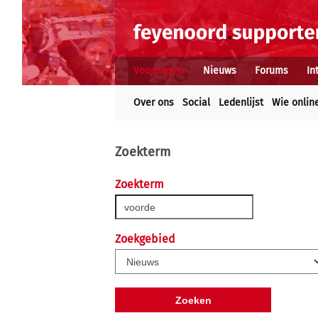
Voorpagina
Nieuws
Forums
In
Over ons
Social
Ledenlijst
Wie onlin
Zoekterm
Zoekterm
Zoekgebied