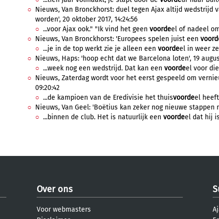
Nieuws, Van Bronckhorst: duel tegen Ajax altijd wedstrijd 
worden', 20 oktober 2017, 14:24:56
...voor Ajax ook." "Ik vind het geen
voorde
el of nadeel om
Nieuws, Van Bronckhorst: 'Europees spelen juist een
voord
...je in de top werkt zie je alleen een
voorde
el in weer ze
Nieuws, Haps: 'hoop echt dat we Barcelona loten', 19 august
...week nog een wedstrijd. Dat kan een
voorde
el voor die
Nieuws, Zaterdag wordt voor het eerst gespeeld om vernieu
09:20:42
...de kampioen van de Eredivisie het thuis
voorde
el heeft
Nieuws, Van Geel: 'Boëtius kan zeker nog nieuwe stappen mak
...binnen de club. Het is natuurlijk een
voorde
el dat hij i
Over ons
S
Voor webmasters
Aj