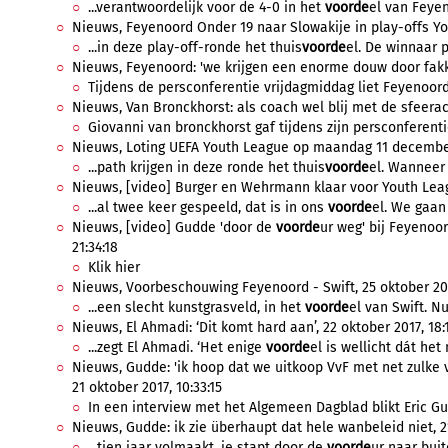
...verantwoordelijk voor de 4-0 in het
voorde
el van Feyen
Nieuws, Feyenoord Onder 19 naar Slowakije in play-offs Yo
...in deze play-off-ronde het thuis
voorde
el. De winnaar p
Nieuws, Feyenoord: 'we krijgen een enorme douw door fakke
Tijdens de persconferentie vrijdagmiddag liet Feyenoor
Nieuws, Van Bronckhorst: als coach wel blij met de sfeeract
Giovanni van bronckhorst gaf tijdens zijn persconferenti
Nieuws, Loting UEFA Youth League op maandag 11 december
...path krijgen in deze ronde het thuis
voorde
el. Wanneer 
Nieuws, [video] Burger en Wehrmann klaar voor Youth Leag
...al twee keer gespeeld, dat is in ons
voorde
el. We gaan
Nieuws, [video] Gudde 'door de
voorde
ur weg' bij Feyenoo
21:34:18
Klik hier
Nieuws, Voorbeschouwing Feyenoord - Swift, 25 oktober 201
...een slecht kunstgrasveld, in het
voorde
el van Swift. Nu
Nieuws, El Ahmadi: ‘Dit komt hard aan’, 22 oktober 2017, 18:
...zegt El Ahmadi. ‘Het enige
voorde
el is wellicht dát het 
Nieuws, Gudde: 'ik hoop dat we uitkoop VvF met net zulke 
21 oktober 2017, 10:33:15
In een interview met het Algemeen Dagblad blikt Eric Gu
Nieuws, Gudde: ik zie überhaupt dat hele wanbeleid niet, 21
...tien jaar volmaakt, je stapt door de
voorde
ur naar buite