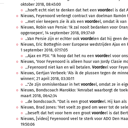
oktober 2018, 08:45:00
...hoeft echt niet te denken dat het een
voorde
el is dat 
Nieuws, Feyenoord verlengt contract van doelman Ramón ten
...met vier keepers zie ik als een
voorde
el, omdat ik van
Nieuws, Robin van Persie: 'Ik zal nooit bedanken voor Oran
opgeroepen', 14 september 2018, 09:37:49
...Van Persie zijn er echter ook
voorde
len dat hij geen de
Nieuws, Eric Botteghin over Europese wedstrijden Ajax en
1 september 2018, 07:17:05
...Ajax en PSV. "Ik hoop dat het nu een
voorde
el voor ons 
Nieuws, 'Voor Feyenoord is alleen huur van Jordy Clasie mogel
...Feyenoord niet kan en wil betalen.
Voorde
el voor Feyen
Nieuws, Gertjan Verbeek: 'Als ik de plussen tegen de minn
winnen', 21 april 2018, 03:30:11
..."Ze zijn onmiskenbaar in het
voorde
el, omdat ze in eig
Nieuws, Bondscoach Marokko: 'Amrabat waarborgt de toek
maart 2018, 06:42:34
...de bondscoach. "Dat is een groot
voorde
el. Hij kan al
Nieuws, Brad Jones: 'Het voelt zo goed om weer tot de selec
...beseft dat het voor hem een groot
voorde
el is dat Ber
Nieuws, [video] Feyenoord veel te sterk voor ADO Den Haag
19:50:06