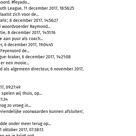
oord. #feyado...
uth League, 11 december 2017, 18:56:25
laatst zich voor de...
ls', 8 december 2017, 14:56:27
d woordvoerder Raymond...
ie, 8 december 2017, 14:51:16
e aan puur als coach...
, 6 december 2017, 19:04:45
Feyenoord de...
ue-kraker, 6 december 2017, 14:21:08
 er een mooie...
rd als algemeen directeur, 6 november 2017,
7, 09:27:49
 spelen wij thuis, op...
11:34
nog zo vroeg in...
vriendelijke voorwaarden kunnen afsluiten',
dde onder meer terug op...
 oktober 2017, 07:38:13
n en je krijgt ook...