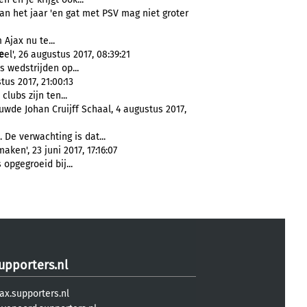
van het jaar 'en gat met PSV mag niet groter
 Ajax nu te...
e
el', 26 augustus 2017, 08:39:21
s wedstrijden op...
us 2017, 21:00:13
 clubs zijn ten...
wde Johan Cruijff Schaal, 4 augustus 2017,
. De verwachting is dat...
en', 23 juni 2017, 17:16:07
s opgegroeid bij...
upporters.nl
ax.supporters.nl