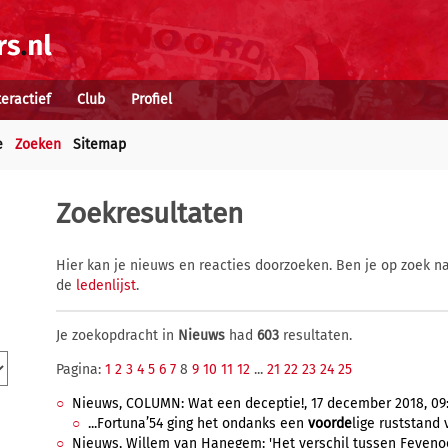
teractief
Club
Profiel
e
Zoeken
Sitemap
Zoekresultaten
Hier kan je nieuws en reacties doorzoeken. Ben je op zoek na
de
ledenlijst
.
Je zoekopdracht in
Nieuws
had
603
resultaten.
Pagina:
1
2
3
4
5
6
7
8
9
10
11
12
...
21
22
23
24
25
Nieuws, COLUMN: Wat een deceptie!, 17 december 2018, 09
...Fortuna’54 ging het ondanks een
voorde
lige ruststand 
Nieuws, Willem van Hanegem: 'Het verschil tussen Feyenoord