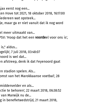
Ajax eerst nog een...
 Hove tot 2021, 18 oktober 2018, 16:17:00
 iedereen wat opsteek...
je, maar ga er niet vanuit dat ik nog word
el meer uitmaakt van...
 PSV: 'Hoop dat het een
voorde
el voor ons is',
is," aldus...
ijk', 7 juli 2018, 03:48:07
oord is wel dat...
en afstreep, denk ik dat Feyenoord gaat
en stadion spelen. Als...
omst van het Marokkaanse voetbal', 28
s middenvelder en als...
tie te behoren', 22 maart 2018, 06:38:52
t van Marwijk nu de...
 in benefietwedstrijd, 21 maart 2018,