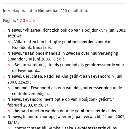
Je zoekopdracht in
Nieuws
had
140
resultaten.
Pagina:
1
2
3
4
5
6
Nieuws, "Villarreal richt zich ook op Van Hooijdonk", 17 juni 2003,
16:20:46
...Villarreal zich in het rijtje gei
nteresseerde
n voor Van
Hooijdonk. Nadat de...
Nieuws, "Baan onderhandelt in Zweden over huurverlenging
Elmander", 16 juni 2003, 13:57:15
...Sedan wordt nog steeds genoemd als gei
nteresseerde
voor
de Feyenoord...
Nieuws, Geruchten: Radoi en Kim gelinkt aan Feyenoord, 9 juni
2003, 22:42:13
...noemde Feyenoord als een van de gei
nteresseerde
n in de
centrale verdediger...
Nieuws, Feyenoord heeft optie op Van Hooijdonk gelicht, 1
februari 2003, 09:50:37
...betaald moeten worden door de gei
nteresseerde
clubs.
Nieuws, Inamoto voorlopig weer in Japan verwacht, 22 juni 2002,
13:11:13
...contract staat bij Gamba Osaka. Ge?
nteresseerde
clubs