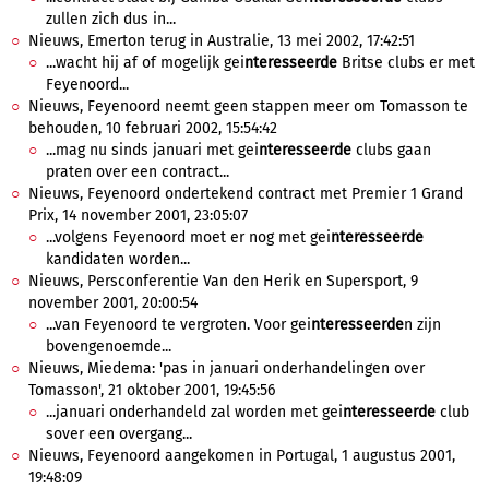
zullen zich dus in...
Nieuws, Emerton terug in Australie, 13 mei 2002, 17:42:51
...wacht hij af of mogelijk gei
nteresseerde
Britse clubs er met
Feyenoord...
Nieuws, Feyenoord neemt geen stappen meer om Tomasson te
behouden, 10 februari 2002, 15:54:42
...mag nu sinds januari met gei
nteresseerde
clubs gaan
praten over een contract...
Nieuws, Feyenoord ondertekend contract met Premier 1 Grand
Prix, 14 november 2001, 23:05:07
...volgens Feyenoord moet er nog met gei
nteresseerde
kandidaten worden...
Nieuws, Persconferentie Van den Herik en Supersport, 9
november 2001, 20:00:54
...van Feyenoord te vergroten. Voor gei
nteresseerde
n zijn
bovengenoemde...
Nieuws, Miedema: 'pas in januari onderhandelingen over
Tomasson', 21 oktober 2001, 19:45:56
...januari onderhandeld zal worden met gei
nteresseerde
club
sover een overgang...
Nieuws, Feyenoord aangekomen in Portugal, 1 augustus 2001,
19:48:09