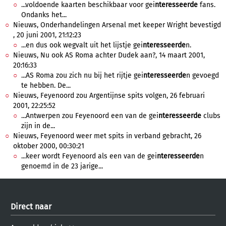
...voldoende kaarten beschikbaar voor gei
nteresseerde
fans.
Ondanks het...
Nieuws, Onderhandelingen Arsenal met keeper Wright bevestigd
, 20 juni 2001, 21:12:23
...en dus ook wegvalt uit het lijstje gei
nteresseerde
n.
Nieuws, Nu ook AS Roma achter Dudek aan?, 14 maart 2001,
20:16:33
...AS Roma zou zich nu bij het rijtje gei
nteresseerde
n gevoegd
te hebben. De...
Nieuws, Feyenoord zou Argentijnse spits volgen, 26 februari
2001, 22:25:52
...Antwerpen zou Feyenoord een van de gei
nteresseerde
clubs
zijn in de...
Nieuws, Feyenoord weer met spits in verband gebracht, 26
oktober 2000, 00:30:21
...keer wordt Feyenoord als een van de gei
nteresseerde
n
genoemd in de 23 jarige...
Direct naar