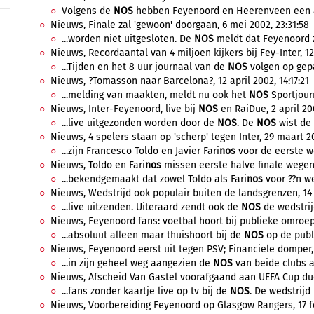
Volgens de
NOS
hebben Feyenoord en Heerenveen een ak
Nieuws, Finale zal 'gewoon' doorgaan, 6 mei 2002, 23:31:58
...worden niet uitgesloten. De
NOS
meldt dat Feyenoord ze
Nieuws, Recordaantal van 4 miljoen kijkers bij Fey-Inter, 12
...Tijden en het 8 uur journaal van de
NOS
volgen op gepa
Nieuws, ?Tomasson naar Barcelona?, 12 april 2002, 14:17:21
...melding van maakten, meldt nu ook het
NOS
Sportjourn
Nieuws, Inter-Feyenoord, live bij
NOS
en RaiDue, 2 april 200
...live uitgezonden worden door de
NOS
. De
NOS
wist de 
Nieuws, 4 spelers staan op 'scherp' tegen Inter, 29 maart 20
...zijn Francesco Toldo en Javier Fari
nos
voor de eerste we
Nieuws, Toldo en Fari
nos
missen eerste halve finale wegen 
...bekendgemaakt dat zowel Toldo als Fari
nos
voor ??n we
Nieuws, Wedstrijd ook populair buiten de landsgrenzen, 14 
...live uitzenden. Uiteraard zendt ook de
NOS
de wedstrijd 
Nieuws, Feyenoord fans: voetbal hoort bij publieke omroep,
...absoluut alleen maar thuishoort bij de
NOS
op de publi
Nieuws, Feyenoord eerst uit tegen PSV; Financiele domper, 
...in zijn geheel weg aangezien de
NOS
van beide clubs al
Nieuws, Afscheid Van Gastel voorafgaand aan UEFA Cup duel
...fans zonder kaartje live op tv bij de
NOS
. De wedstrijd 
Nieuws, Voorbereiding Feyenoord op Glasgow Rangers, 17 fe