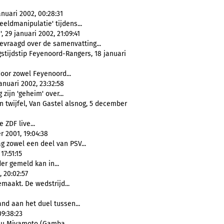
anuari 2002, 00:28:31
eldmanipulatie' tijdens...
 29 januari 2002, 21:09:41
vraagd over de samenvatting...
tijdstip Feyenoord-Rangers, 18 januari
door zowel Feyenoord...
nuari 2002, 23:32:58
 zijn 'geheim' over...
 twijfel, Van Gastel alsnog, 5 december
 ZDF live...
r 2001, 19:04:38
zowel een deel van PSV...
7:51:15
der gemeld kan in...
 20:02:57
maakt. De wedstrijd...
and aan het duel tussen...
9:38:23
su Miyamoto (Gamba...