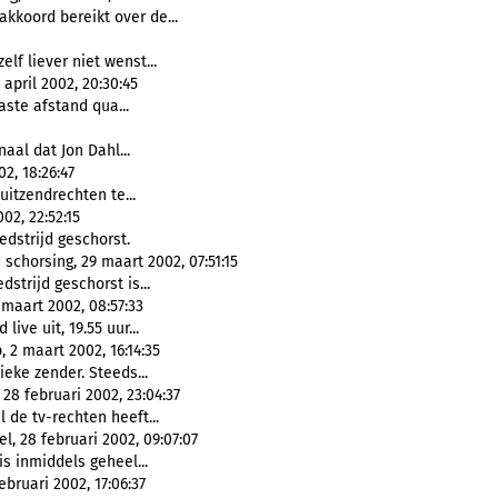
koord bereikt over de...
lf liever niet wenst...
 april 2002, 20:30:45
ste afstand qua...
aal dat Jon Dahl...
2, 18:26:47
uitzendrechten te...
02, 22:52:15
dstrijd geschorst.
schorsing, 29 maart 2002, 07:51:15
dstrijd geschorst is...
maart 2002, 08:57:33
live uit, 19.55 uur...
 2 maart 2002, 16:14:35
eke zender. Steeds...
28 februari 2002, 23:04:37
 de tv-rechten heeft...
, 28 februari 2002, 09:07:07
is inmiddels geheel...
bruari 2002, 17:06:37