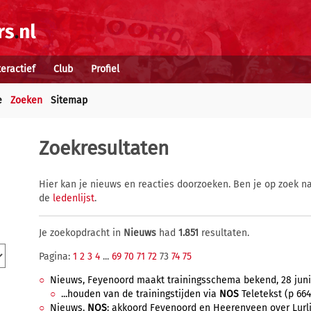
teractief
Club
Profiel
e
Zoeken
Sitemap
Zoekresultaten
Hier kan je nieuws en reacties doorzoeken. Ben je op zoek na
de
ledenlijst
.
Je zoekopdracht in
Nieuws
had
1.851
resultaten.
Pagina:
1
2
3
4
...
69
70
71
72
73
74
75
Nieuws, Feyenoord maakt trainingsschema bekend, 28 juni 2
...houden van de trainingstijden via
NOS
Teletekst (p 664
Nieuws,
NOS
: akkoord Feyenoord en Heerenveen over Lurlin