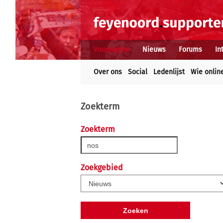
Voorpagina
Nieuws
Forums
In
Over ons
Social
Ledenlijst
Wie onlin
Zoekterm
Zoekterm
Zoekgebied