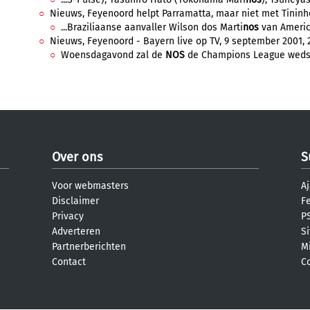
Nieuws, Feyenoord helpt Parramatta, maar niet met Tininho,
...Braziliaanse aanvaller Wilson dos Marti
nos
van America
Nieuws, Feyenoord - Bayern live op TV, 9 september 2001, 2
Woensdagavond zal de
NOS
de Champions League wedstr
Over ons
S
Voor webmasters
Aj
Disclaimer
F
Privacy
PS
Adverteren
S
Partnerberichten
M
Contact
C