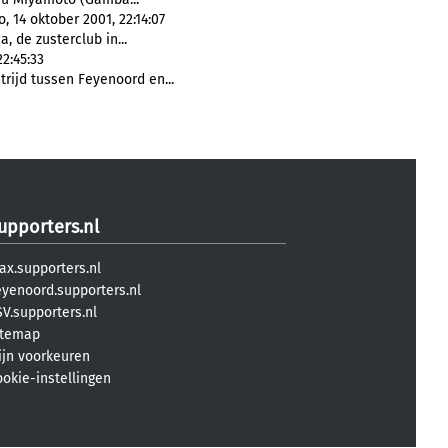
 14 oktober 2001, 22:14:07
, de zusterclub in...
2:45:33
ijd tussen Feyenoord en...
upporters.nl
ax.supporters.nl
eyenoord.supporters.nl
V.supporters.nl
itemap
ijn voorkeuren
ookie-instellingen