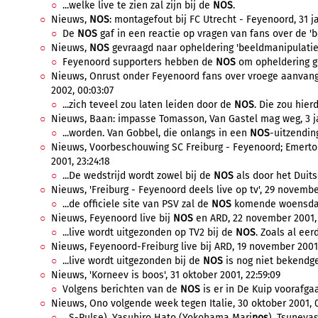
...welke live te zien zal zijn bij de
NOS
.
Nieuws,
NOS
: montagefout bij FC Utrecht - Feyenoord, 31 j
De
NOS
gaf in een reactie op vragen van fans over de 'be
Nieuws,
NOS
gevraagd naar opheldering 'beeldmanipulatie',
Feyenoord supporters hebben de
NOS
om opheldering ge
Nieuws, Onrust onder Feyenoord fans over vroege aanvangs
2002, 00:03:07
...zich teveel zou laten leiden door de
NOS
. Die zou hier
Nieuws, Baan: impasse Tomasson, Van Gastel mag weg, 3 ja
...worden. Van Gobbel, die onlangs in een
NOS
-uitzending
Nieuws, Voorbeschouwing SC Freiburg - Feyenoord; Emerton
2001, 23:24:18
...De wedstrijd wordt zowel bij de
NOS
als door het Duitse
Nieuws, 'Freiburg - Feyenoord deels live op tv', 29 novembe
...de officiele site van PSV zal de
NOS
komende woensdag 
Nieuws, Feyenoord live bij
NOS
en ARD, 22 november 2001, 1
...live wordt uitgezonden op TV2 bij de
NOS
. Zoals al eer
Nieuws, Feyenoord-Freiburg live bij ARD, 19 november 2001,
...live wordt uitgezonden bij de
NOS
is nog niet bekendge
Nieuws, 'Korneev is boos', 31 oktober 2001, 22:59:09
Volgens berichten van de
NOS
is er in De Kuip voorafga
Nieuws, Ono volgende week tegen Italie, 30 oktober 2001, 0
...S-Pulse), Yasuhiro Hato (Yokohama Mari
nos
), Tsuneya