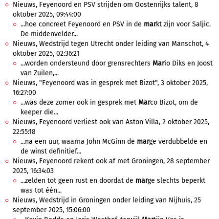
Nieuws, Feyenoord en PSV strijden om Oostenrijks talent, 8
oktober 2025, 09:44:00
...hoe concreet Feyenoord en PSV in de
mar
kt zijn voor Saljic.
De middenvelder...
Nieuws, Wedstrijd tegen Utrecht onder leiding van Manschot, 4
oktober 2025, 02:36:21
...worden ondersteund door grensrechters
Mar
io Diks en Joost
van Zuilen,...
Nieuws, "Feyenoord was in gesprek met Bizot", 3 oktober 2025,
16:27:00
...was deze zomer ook in gesprek met
Mar
co Bizot, om de
keeper die...
Nieuws, Feyenoord verliest ook van Aston Villa, 2 oktober 2025,
22:55:18
...na een uur, waarna John McGinn de
mar
ge verdubbelde en
de winst definitief...
Nieuws, Feyenoord rekent ook af met Groningen, 28 september
2025, 16:34:03
...zelden tot geen rust en doordat de
mar
ge slechts beperkt
was tot één...
Nieuws, Wedstrijd in Groningen onder leiding van Nijhuis, 25
september 2025, 15:06:00