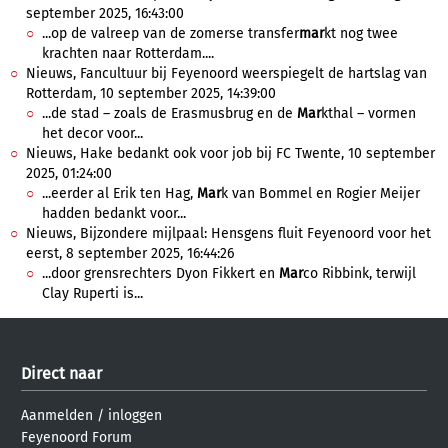
september 2025, 16:43:00
...op de valreep van de zomerse transfer
mar
kt nog twee
krachten naar Rotterdam....
Nieuws, Fancultuur bij Feyenoord weerspiegelt de hartslag van
Rotterdam, 10 september 2025, 14:39:00
...de stad – zoals de Erasmusbrug en de
Mar
kthal – vormen
het decor voor...
Nieuws, Hake bedankt ook voor job bij FC Twente, 10 september
2025, 01:24:00
...eerder al Erik ten Hag,
Mar
k van Bommel en Rogier Meijer
hadden bedankt voor...
Nieuws, Bijzondere mijlpaal: Hensgens fluit Feyenoord voor het
eerst, 8 september 2025, 16:44:26
...door grensrechters Dyon Fikkert en
Mar
co Ribbink, terwijl
Clay Ruperti is...
Direct naar
Aanmelden
/
inloggen
Feyenoord Forum