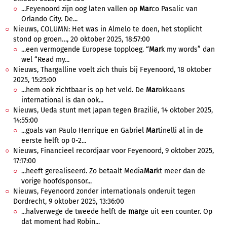
...Feyenoord zijn oog laten vallen op
Mar
co Pasalic van
Orlando City. De...
Nieuws, COLUMN: Het was in Almelo te doen, het stoplicht
stond op groen…, 20 oktober 2025, 18:57:00
...een vermogende Europese topploeg. “
Mar
k my words” dan
wel “Read my...
Nieuws, Thargalline voelt zich thuis bij Feyenoord, 18 oktober
2025, 15:25:00
...hem ook zichtbaar is op het veld. De
Mar
okkaans
international is dan ook...
Nieuws, Ueda stunt met Japan tegen Brazilië, 14 oktober 2025,
14:55:00
...goals van Paulo Henrique en Gabriel
Mar
tinelli al in de
eerste helft op 0-2...
Nieuws, Financieel recordjaar voor Feyenoord, 9 oktober 2025,
17:17:00
...heeft gerealiseerd. Zo betaalt Media
Mar
kt meer dan de
vorige hoofdsponsor...
Nieuws, Feyenoord zonder internationals onderuit tegen
Dordrecht, 9 oktober 2025, 13:36:00
...halverwege de tweede helft de
mar
ge uit een counter. Op
dat moment had Robin...