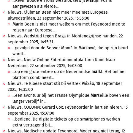
...Kevin Bodde en Joris Westhof, terwijl
Mar
tijn Vos is
aangewezen als vierde...
Nieuws, Clubman Been niet meer mee met Europese
uitwedstrijden, 23 september 2025, 15:35:00
Mar
io Been is niet meer welkom om met Feyenoord mee te
reizen naar Europese...
Nieuws, Wedstrijd tegen Braga in Montenegrijnse handen, 22
september 2025, 14:15:31
...gevolgd door de Serviër Momčilo
Mar
ković, die op zijn beurt
wordt...
Nieuws, Nieuw Online Entertainmentplatform Komt Naar
Nederland, 22 september 2025, 14:03:00
...op een grote entree op de Nederlandse
mar
kt. Het online
platform combineert...
Nieuws, Te Kloese staat stil bij vertrek Paixão, 18 september
2025, 14:35:00
...een avontuur bij het Franse Olympique
Mar
seille boven een
langer verblijf in...
Nieuws, COLUMN: Gerard Cox, Feyenoorder in hart en nieren, 15
september 2025, 15:37:00
...bediend. De digitale tickets op de s
mar
tphones werken
extra vertragend bij...
Nieuws, Medische update Feyenoord, Moder nog niet terug, 12