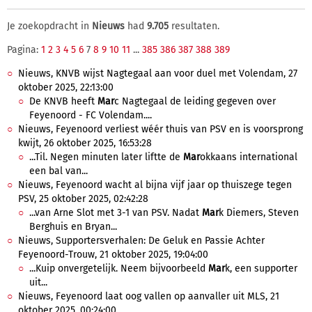
Je zoekopdracht in
Nieuws
had
9.705
resultaten.
Pagina:
1
2
3
4
5
6
7
8
9
10
11
...
385
386
387
388
389
Nieuws, KNVB wijst Nagtegaal aan voor duel met Volendam, 27
oktober 2025, 22:13:00
De KNVB heeft
Mar
c Nagtegaal de leiding gegeven over
Feyenoord - FC Volendam....
Nieuws, Feyenoord verliest wéér thuis van PSV en is voorsprong
kwijt, 26 oktober 2025, 16:53:28
...Til. Negen minuten later liftte de
Mar
okkaans international
een bal van...
Nieuws, Feyenoord wacht al bijna vijf jaar op thuiszege tegen
PSV, 25 oktober 2025, 02:42:28
...van Arne Slot met 3-1 van PSV. Nadat
Mar
k Diemers, Steven
Berghuis en Bryan...
Nieuws, Supportersverhalen: De Geluk en Passie Achter
Feyenoord-Trouw, 21 oktober 2025, 19:04:00
...Kuip onvergetelijk. Neem bijvoorbeeld
Mar
k, een supporter
uit...
Nieuws, Feyenoord laat oog vallen op aanvaller uit MLS, 21
oktober 2025, 00:24:00