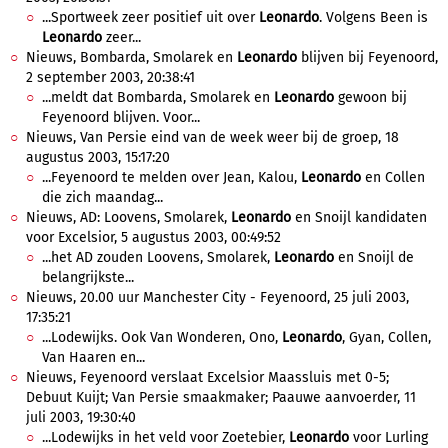
...Sportweek zeer positief uit over
Leonardo
. Volgens Been is
Leonardo
zeer...
Nieuws, Bombarda, Smolarek en
Leonardo
blijven bij Feyenoord,
2 september 2003, 20:38:41
...meldt dat Bombarda, Smolarek en
Leonardo
gewoon bij
Feyenoord blijven. Voor...
Nieuws, Van Persie eind van de week weer bij de groep, 18
augustus 2003, 15:17:20
...Feyenoord te melden over Jean, Kalou,
Leonardo
en Collen
die zich maandag...
Nieuws, AD: Loovens, Smolarek,
Leonardo
en Snoijl kandidaten
voor Excelsior, 5 augustus 2003, 00:49:52
...het AD zouden Loovens, Smolarek,
Leonardo
en Snoijl de
belangrijkste...
Nieuws, 20.00 uur Manchester City - Feyenoord, 25 juli 2003,
17:35:21
...Lodewijks. Ook Van Wonderen, Ono,
Leonardo
, Gyan, Collen,
Van Haaren en...
Nieuws, Feyenoord verslaat Excelsior Maassluis met 0-5;
Debuut Kuijt; Van Persie smaakmaker; Paauwe aanvoerder, 11
juli 2003, 19:30:40
...Lodewijks in het veld voor Zoetebier,
Leonardo
voor Lurling