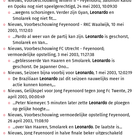
Nieuws, Voorbeschouwing Willem II - Feyenoord; Salomon Kalou
en Opoku nog niet speelgerechtigd, 24 mei 2003, 10:09:30
...wegens schorsingen. Verder zijn Gyan,
Leonardo
en
Smolarek nog niet fit....
Nieuws, Voorbeschouwing Feyenoord - RKC Waalwijk, 10 mei
2003, 11:12:03
...Pardo al weer van de partij kan zijn.
Leonardo
is geschorst,
Smolarek en Van...
Nieuws, Voorbeschouwing FC Utrecht - Feyenoord;
vermoedelijke opstelling, 3 mei 2003, 11:27:38
...geblesseerde Van Haaren en Smolarek.
Leonardo
is
geschorst. De Japanner Ono...
Nieuws, Seizoen bijna voorbij voor
Leonardo
, 1 mei 2003, 12:02:19
De Braziliaan
Leonardo
zal dit seizoen nauwelijks meer in
actie kunnen komen,...
Nieuws, Gelijkspel voor Jong Feyenoord tegen Jong Fc Twente, 29
april 2003, 00:00:49
...Peter Niemeyer. 5 minuten later zette
Leonardo
de ploegen
op gelijke hoogte....
Nieuws, Voorbeschouwing; vermoedelijke opstelling Feyenoord,
26 april 2003, 11:08:10
...over Van Haaren, Smolarek en
Leonardo
. De laatste is...
Nieuws, Jong Feyenoord in halve finale beker uitgeschakeld