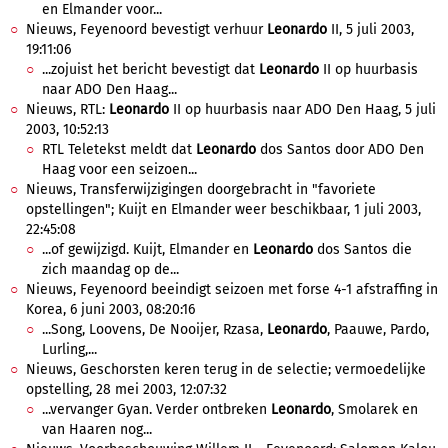
en Elmander voor...
Nieuws, Feyenoord bevestigt verhuur
Leonardo
II, 5 juli 2003,
19:11:06
...zojuist het bericht bevestigt dat
Leonardo
II op huurbasis
naar ADO Den Haag...
Nieuws, RTL:
Leonardo
II op huurbasis naar ADO Den Haag, 5 juli
2003, 10:52:13
RTL Teletekst meldt dat
Leonardo
dos Santos door ADO Den
Haag voor een seizoen...
Nieuws, Transferwijzigingen doorgebracht in "favoriete
opstellingen"; Kuijt en Elmander weer beschikbaar, 1 juli 2003,
22:45:08
...of gewijzigd. Kuijt, Elmander en
Leonardo
dos Santos die
zich maandag op de...
Nieuws, Feyenoord beeindigt seizoen met forse 4-1 afstraffing in
Korea, 6 juni 2003, 08:20:16
...Song, Loovens, De Nooijer, Rzasa,
Leonardo
, Paauwe, Pardo,
Lurling,...
Nieuws, Geschorsten keren terug in de selectie; vermoedelijke
opstelling, 28 mei 2003, 12:07:32
...vervanger Gyan. Verder ontbreken
Leonardo
, Smolarek en
van Haaren nog...