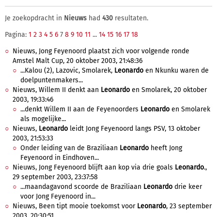
Je zoekopdracht in
Nieuws
had
430
resultaten.
Pagina:
1
2
3
4
5
6
7
8
9
10
11
...
14
15
16
17
18
Nieuws, Jong Feyenoord plaatst zich voor volgende ronde
Amstel Malt Cup, 20 oktober 2003, 21:48:36
...Kalou (2), Lazovic, Smolarek,
Leonardo
en Nkunku waren de
doelpuntenmakers...
Nieuws, Willem II denkt aan
Leonardo
en Smolarek, 20 oktober
2003, 19:33:46
...denkt Willem II aan de Feyenoorders
Leonardo
en Smolarek
als mogelijke...
Nieuws,
Leonardo
leidt Jong Feyenoord langs PSV, 13 oktober
2003, 21:53:33
Onder leiding van de Braziliaan
Leonardo
heeft Jong
Feyenoord in Eindhoven...
Nieuws, Jong Feyenoord blijft aan kop via drie goals
Leonardo
.,
29 september 2003, 23:37:58
...maandagavond scoorde de Braziliaan
Leonardo
drie keer
voor Jong Feyenoord in...
Nieuws, Been tipt mooie toekomst voor
Leonardo
, 23 september
2003, 20:30:51