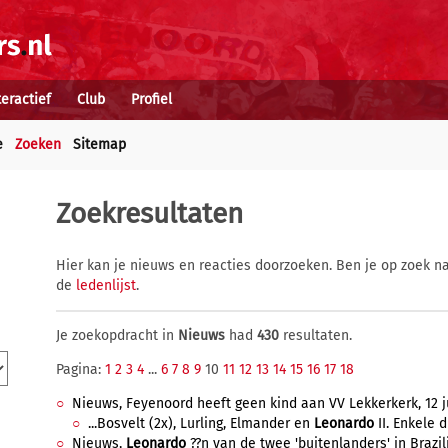
teractief
Club
Profiel
e
Zoeken
Sitemap
Zoekresultaten
Hier kan je nieuws en reacties doorzoeken. Ben je op zoek na
de
ledenlijst
.
Je zoekopdracht in
Nieuws
had
430
resultaten.
Pagina:
1
2
3
4
...
6
7
8
9
10
11
12
13
14
15
16
17
18
Nieuws, Feyenoord heeft geen kind aan VV Lekkerkerk, 12 ju
...Bosvelt (2x), Lurling, Elmander en
Leonardo
II. Enkele 
Nieuws,
Leonardo
??n van de twee 'buitenlanders' in Brazilia