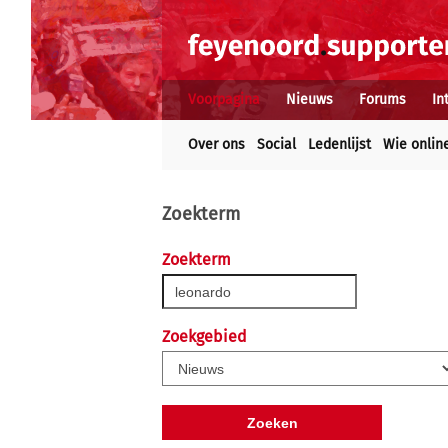
Voorpagina
Nieuws
Forums
In
Over ons
Social
Ledenlijst
Wie onlin
Zoekterm
Zoekterm
Zoekgebied