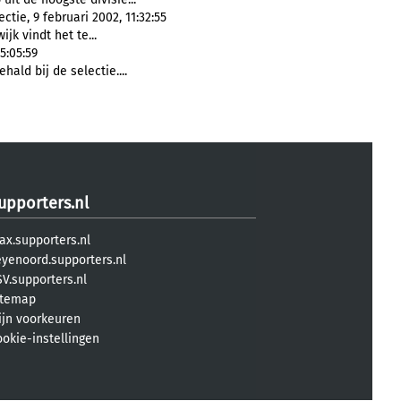
ectie, 9 februari 2002, 11:32:55
ijk vindt het te...
5:05:59
hald bij de selectie....
upporters.nl
ax.supporters.nl
eyenoord.supporters.nl
V.supporters.nl
itemap
ijn voorkeuren
ookie-instellingen