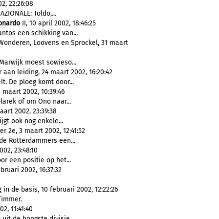
2, 22:26:08
AZIONALE: Toldo,...
onardo
II, 10 april 2002, 18:46:25
ntos een schikking van...
 Wonderen, Loovens en Sprockel, 31 maart
 Marwijk moest sowieso...
aan leiding, 24 maart 2002, 16:20:42
t. De ploeg komt door...
 maart 2002, 10:39:46
arek of om Ono naar...
art 2002, 23:39:38
ijgt ook nog enkele...
r 2e, 3 maart 2002, 12:41:52
de Rotterdammers een...
002, 23:48:10
r een positie op het...
bruari 2002, 16:37:32
n de basis, 10 februari 2002, 12:22:26
 Timmer.
02, 11:41:40
it de hoogste divisie...