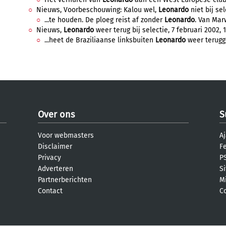
Nieuws, Voorbeschouwing: Kalou wel,
Leonardo
niet bij sel
...te houden. De ploeg reist af zonder
Leonardo
. Van Marw
Nieuws,
Leonardo
weer terug bij selectie, 7 februari 2002, 1
...heet de Braziliaanse linksbuiten
Leonardo
weer terugge
Over ons
S
Voor webmasters
Aj
Disclaimer
F
Privacy
PS
Adverteren
S
Partnerberichten
M
Contact
C