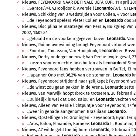
Nieuws, FEYENOORD NAAR DE FINALE UEFA CUP!, 11 april 200
...Santos/74), v.Hooijdonk, v.Persie (
Leonardo
/37). INTERN
Nieuws, Schikking van 3 wedstrijden voor Collen, 4 voor
Le
...de Feyenoord spelers Pieter Collen en
Leonardo
dos Sa
Nieuws, Disciplinaire maatregel Van Persie; Buikgriep Van
2002, 13:02:34
...gehaald en de voorkeur gegeven boven
Leonardo
. Van
Nieuws, Ruime overwinning brengt Feyenoord virtueel weer 
...Emerton, Tomasson, Van Hooijdonk,
Leonardo
en Bosvel
Nieuws, Derby ondergesneeuwd; Van Persie twijfelgeval, 23
...kiezen voor een echte linksbuiten als
Leonardo
of Smol
Nieuws, Feyenoord fans hebben vertrouwen in Buffel, 13 ma
...Japanner Ono met 36,2% van de stemmen.
Leonardo
kr
Nieuws, Feyenoord strijdend naar gelijkspel; Feyenoord wee
...de winst zou gaan pakken in de Arena.
Leonardo
zette 
Nieuws, Van Marwijk hoopt Ibrox te trotseren, 20 februari 2
...Duidelijk is wel dat Ono, Kalou en
Leonardo
vechten voo
Nieuws, Alleen Van Persie lichtpuntje voor Feyenoord, 17 fe
...weer in genade aangenomen Braziliaan
Leonardo
.
Nieuws, Opstellingen Fc Groningen - Feyenoord; Gyan terug i
...Aros, Kalou, Elmander, Korneev,
Leonardo
II, Boutahar,
Nieuws, AZ wilde geld toe bij huren
Leonardo
, 9 februari 20
Het verhuren van
Leonardo
aan een West Europese club u