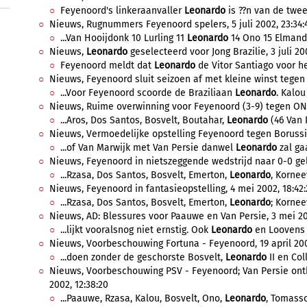
Feyenoord's linkeraanvaller
Leonardo
is ??n van de twee 
Nieuws, Rugnummers Feyenoord spelers, 5 juli 2002, 23:34:
...Van Hooijdonk 10 Lurling 11
Leonardo
14 Ono 15 Elmande
Nieuws,
Leonardo
geselecteerd voor Jong Brazilie, 3 juli 200
Feyenoord meldt dat
Leonardo
de Vitor Santiago voor het
Nieuws, Feyenoord sluit seizoen af met kleine winst tegen 
...Voor Feyenoord scoorde de Braziliaan
Leonardo
. Kalou
Nieuws, Ruime overwinning voor Feyenoord (3-9) tegen ONA,
...Aros, Dos Santos, Bosvelt, Boutahar,
Leonardo
(46 Van P
Nieuws, Vermoedelijke opstelling Feyenoord tegen Borussi
...of Van Marwijk met Van Persie danwel
Leonardo
zal gaa
Nieuws, Feyenoord in nietszeggende wedstrijd naar 0-0 gelij
...Rzasa, Dos Santos, Bosvelt, Emerton,
Leonardo
, Kornee
Nieuws, Feyenoord in fantasieopstelling, 4 mei 2002, 18:42:
...Rzasa, Dos Santos, Bosvelt, Emerton,
Leonardo
; Kornee
Nieuws, AD: Blessures voor Paauwe en Van Persie, 3 mei 20
...lijkt vooralsnog niet ernstig. Ook
Leonardo
en Loovens 
Nieuws, Voorbeschouwing Fortuna - Feyenoord, 19 april 2002
...doen zonder de geschorste Bosvelt,
Leonardo
II en Col
Nieuws, Voorbeschouwing PSV - Feyenoord; Van Persie ontbr
2002, 12:38:20
...Paauwe, Rzasa, Kalou, Bosvelt, Ono,
Leonardo
, Tomass