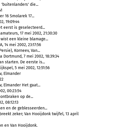
'buitenlanders' die...
41
r 16 Smolarek 17...
2, 19:09:44
 eerst is geselecteerd...
amateurs, 17 mei 2002, 21:30:30
 wist een kleine blamage...
 14 mei 2002, 23:17:56
ersie), Korneev, Van...
a Dortmund, 7 mei 2002, 18:39:34
n starten. De eerste is...
kspel, 5 mei 2002, 12:51:56
v, Elmander
22
v, Elmander Het gaat...
02, 00:23:54
ontbraken op de...
, 08:12:13
len en de geblesseerden...
eekt zeker; Van Hooijdonk twijfel, 13 april
on en Van Hooijdonk.