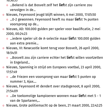
16:56:55
...Bekend is dat Bosvelt zelf het
lief
st zijn carriere zou
vervolgen in de...
Nieuws, Feyenoord jeugd blijft winnen, 6 mei 2000, 17:05:50
...0-2 gewonnen. Feyenoord heeft nu maar
lief
st 14 punten
voorsprong op de...
Nieuws, AD: 100.000 gulden per speler voor kwalificatie, 2 mei
2000, 00:24:23
...iedere speler uit de A-selectie maar
lief
st 100.000 gulden
aan extra premie...
Nieuws, VI: Newcastle komt terug voor Bosvelt, 26 april 2000,
18:54:51
...Bosvelt zou zijn carriere echter het
lief
st willen voortzetten
in Engeland...
Nieuws, Spanning in strijd om Europees voetbal, 23 april 2000,
17:57:49
...de Friezen een voorsprong van maar
lief
st 5 punten op
nummer 3, Ajax....
Nieuws, Feyenoord A1 dendert over stadsgenoot, 8 april 2000,
21:54:09
...De toekomstige kampioenen wonnen maar
lief
st met 5 - 1
van de Spartanen,...
Nieuws, Grote politiemacht op de been, 21 maart 2000, 22:42:25