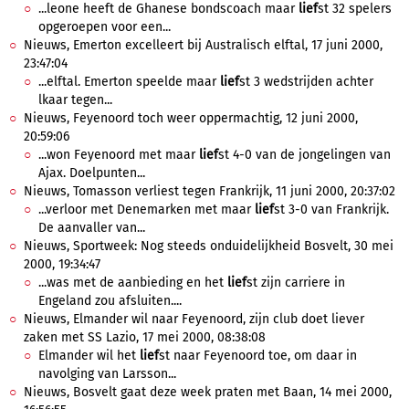
...leone heeft de Ghanese bondscoach maar
lief
st 32 spelers
opgeroepen voor een...
Nieuws, Emerton excelleert bij Australisch elftal, 17 juni 2000,
23:47:04
...elftal. Emerton speelde maar
lief
st 3 wedstrijden achter
lkaar tegen...
Nieuws, Feyenoord toch weer oppermachtig, 12 juni 2000,
20:59:06
...won Feyenoord met maar
lief
st 4-0 van de jongelingen van
Ajax. Doelpunten...
Nieuws, Tomasson verliest tegen Frankrijk, 11 juni 2000, 20:37:02
...verloor met Denemarken met maar
lief
st 3-0 van Frankrijk.
De aanvaller van...
Nieuws, Sportweek: Nog steeds onduidelijkheid Bosvelt, 30 mei
2000, 19:34:47
...was met de aanbieding en het
lief
st zijn carriere in
Engeland zou afsluiten....
Nieuws, Elmander wil naar Feyenoord, zijn club doet liever
zaken met SS Lazio, 17 mei 2000, 08:38:08
Elmander wil het
lief
st naar Feyenoord toe, om daar in
navolging van Larsson...
Nieuws, Bosvelt gaat deze week praten met Baan, 14 mei 2000,