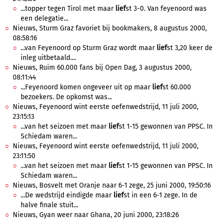
...topper tegen Tirol met maar
lief
st 3-0. Van feyenoord was
een delegatie...
Nieuws, Sturm Graz favoriet bij bookmakers, 8 augustus 2000,
08:58:16
...van Feyenoord op Sturm Graz wordt maar
lief
st 3,20 keer de
inleg uitbetaald....
Nieuws, Ruim 60.000 fans bij Open Dag, 3 augustus 2000,
08:11:44
...Feyenoord komen ongeveer uit op maar
lief
st 60.000
bezoekers. De opkomst was...
Nieuws, Feyenoord wint eerste oefenwedstrijd, 11 juli 2000,
23:15:13
...van het seizoen met maar
lief
st 1-15 gewonnen van PPSC. In
Schiedam waren...
Nieuws, Feyenoord wint eerste oefenwedstrijd, 11 juli 2000,
23:11:50
...van het seizoen met maar
lief
st 1-15 gewonnen van PPSC. In
Schiedam waren...
Nieuws, Bosvelt met Oranje naar 6-1 zege, 25 juni 2000, 19:50:16
...De wedstrijd eindigde maar
lief
st in een 6-1 zege. In de
halve finale stuit...
Nieuws, Gyan weer naar Ghana, 20 juni 2000, 23:18:26