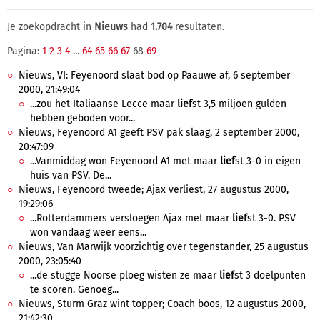
Je zoekopdracht in
Nieuws
had
1.704
resultaten.
Pagina:
1
2
3
4
...
64
65
66
67
68
69
Nieuws, VI: Feyenoord slaat bod op Paauwe af, 6 september
2000, 21:49:04
...zou het Italiaanse Lecce maar
lief
st 3,5 miljoen gulden
hebben geboden voor...
Nieuws, Feyenoord A1 geeft PSV pak slaag, 2 september 2000,
20:47:09
...Vanmiddag won Feyenoord A1 met maar
lief
st 3-0 in eigen
huis van PSV. De...
Nieuws, Feyenoord tweede; Ajax verliest, 27 augustus 2000,
19:29:06
...Rotterdammers versloegen Ajax met maar
lief
st 3-0. PSV
won vandaag weer eens...
Nieuws, Van Marwijk voorzichtig over tegenstander, 25 augustus
2000, 23:05:40
...de stugge Noorse ploeg wisten ze maar
lief
st 3 doelpunten
te scoren. Genoeg...
Nieuws, Sturm Graz wint topper; Coach boos, 12 augustus 2000,
21:42:30