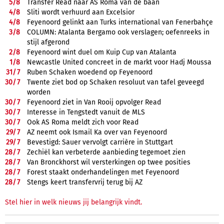
5/
8
Transfer Read naar AS Roma van de baan
4/
8
Sliti wordt verhuurd aan Excelsior
4/
8
Feyenoord gelinkt aan Turks international van Fenerbahçe
3/
8
COLUMN: Atalanta Bergamo ook verslagen; oefenreeks in
stijl afgerond
2/
8
Feyenoord wint duel om Kuip Cup van Atalanta
1/
8
Newcastle United concreet in de markt voor Hadj Moussa
31/
7
Ruben Schaken woedend op Feyenoord
30/
7
Twente ziet bod op Schaken resoluut van tafel geveegd
worden
30/
7
Feyenoord ziet in Van Rooij opvolger Read
30/
7
Interesse in Tengstedt vanuit de MLS
30/
7
Ook AS Roma meldt zich voor Read
29/
7
AZ neemt ook Ismail Ka over van Feyenoord
29/
7
Bevestigd: Sauer vervolgt carrière in Stuttgart
28/
7
Zechiël kan verbeterde aanbieding tegemoet zien
28/
7
Van Bronckhorst wil versterkingen op twee posities
28/
7
Forest staakt onderhandelingen met Feyenoord
28/
7
Stengs keert transfervrij terug bij AZ
Stel hier in welk nieuws jij belangrijk vindt.