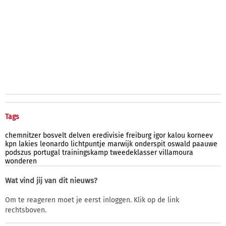
Tags
chemnitzer
bosvelt
delven
eredivisie
freiburg
igor
kalou
korneev
kpn
lakies
leonardo
lichtpuntje
marwijk
onderspit
oswald
paauwe
podszus
portugal
trainingskamp
tweedeklasser
villamoura
wonderen
Wat vind jij van dit nieuws?
Om te reageren moet je eerst inloggen. Klik op de link
rechtsboven.