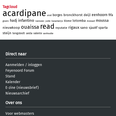
Tagcloud
acardipane
eenhoorn
bronckhorst
deijl
borges
fifa
aivd
infantino
hadj
moussa
lotomba
kloese
ivanusec
juste
kasanwirjo
mossad
givairo
read
ouaissa
rigaux
nieuwkoop
sano
sjaakf
sparta
reputatie
steijn
tengstedt
ueda
valente
vanhoutte
Direct naar
Aanmelden
/
inloggen
Feyenoord Forum
Stand
Kalender
E-zine (nieuwsbrief)
Nieuwsarchief
Over ons
Voor webmasters