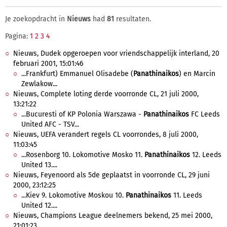
Je zoekopdracht in
Nieuws
had
81
resultaten.
Pagina:
1
2
3
4
Nieuws, Dudek opgeroepen voor vriendschappelijk interland, 20
februari 2001, 15:01:46
...Frankfurt) Emmanuel Olisadebe (
Panathinaikos
) en Marcin
Zewlakow...
Nieuws, Complete loting derde voorronde CL, 21 juli 2000,
13:21:22
...Bucuresti of KP Polonia Warszawa -
Panathinaikos
FC Leeds
United AFC - TSV...
Nieuws, UEFA verandert regels CL voorrondes, 8 juli 2000,
11:03:45
...Rosenborg 10. Lokomotive Mosko 11.
Panathinaikos
12. Leeds
United 13....
Nieuws, Feyenoord als 5de geplaatst in voorronde CL, 29 juni
2000, 23:12:25
...Kiev 9. Lokomotive Moskou 10.
Panathinaikos
11. Leeds
United 12....
Nieuws, Champions League deelnemers bekend, 25 mei 2000,
21:01:23