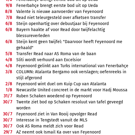
9/
8
Fenerbahçe brengt eerste bod uit op Ueda
8/
8
Valente is nieuwe aanvoerder van Feyenoord
7/
8
Read niet teleurgesteld over afketsen transfer
6/
8
Steijn openhartig over debuutjaar bij Feyenoord
6/
8
Bayern haakte af voor Read door twijfelachtig
blessureverleden
6/
8
Steijn kent geen twijfel: "Daarvoor heeft Feyenoord me
gehaald"
5/
8
Transfer Read naar AS Roma van de baan
4/
8
Sliti wordt verhuurd aan Excelsior
4/
8
Feyenoord gelinkt aan Turks international van Fenerbahçe
3/
8
COLUMN: Atalanta Bergamo ook verslagen; oefenreeks in
stijl afgerond
2/
8
Feyenoord wint duel om Kuip Cup van Atalanta
1/
8
Newcastle United concreet in de markt voor Hadj Moussa
31/
7
Ruben Schaken woedend op Feyenoord
30/
7
Twente ziet bod op Schaken resoluut van tafel geveegd
worden
30/
7
Feyenoord ziet in Van Rooij opvolger Read
30/
7
Interesse in Tengstedt vanuit de MLS
30/
7
Ook AS Roma meldt zich voor Read
29/
7
AZ neemt ook Ismail Ka over van Feyenoord