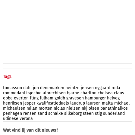
Tags
tomasson
dahl
jon
denemarken
heintze
jensen
nygaard
roda
rommedahl
tsjechie
albrechtsen
bjarne
charlton
chelsea
claus
ebbe
everton
fting
fulham
goldb
gravesen
hamburger
helveg
henriksen
jesper
kwalificatieduels
laudrup
laursen
malta
michael
michaelsen
milan
morten
niclas
nielsen
nkj
olsen
panathinaikos
penhagen
rensen
sand
schalke
silkeborg
steen
stig
sunderland
udinese
verona
Wat vind jij van dit nieuws?