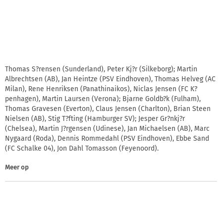
Thomas S?rensen (Sunderland), Peter Kj?r (Silkeborg); Martin
Albrechtsen (AB), Jan Heintze (PSV Eindhoven), Thomas Helveg (AC
Milan), Rene Henriksen (Panathinaikos), Niclas Jensen (FC K?
penhagen), Martin Laursen (Verona); Bjarne Goldb?k (Fulham),
Thomas Gravesen (Everton), Claus Jensen (Charlton), Brian Steen
Nielsen (AB), Stig T?fting (Hamburger SV); Jesper Gr?nkj?r
(Chelsea), Martin J?rgensen (Udinese), Jan Michaelsen (AB), Marc
Nygaard (Roda), Dennis Rommedahl (PSV Eindhoven), Ebbe Sand
(FC Schalke 04), Jon Dahl Tomasson (Feyenoord).
Meer op