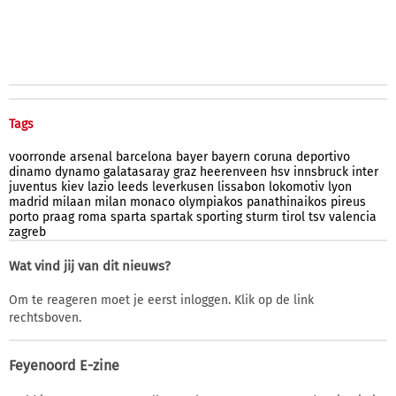
Tags
voorronde
arsenal
barcelona
bayer
bayern
coruna
deportivo
dinamo
dynamo
galatasaray
graz
heerenveen
hsv
innsbruck
inter
juventus
kiev
lazio
leeds
leverkusen
lissabon
lokomotiv
lyon
madrid
milaan
milan
monaco
olympiakos
panathinaikos
pireus
porto
praag
roma
sparta
spartak
sporting
sturm
tirol
tsv
valencia
zagreb
Wat vind jij van dit nieuws?
Om te reageren moet je eerst inloggen. Klik op de link
rechtsboven.
Feyenoord E-zine