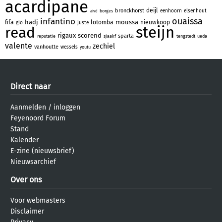
acardipane
deijl
bronckhorst
eenhoorn
elsenhout
borges
aivd
ouaissa
infantino
hadj
moussa
fifa
lotomba
nieuwkoop
gio
juste
steijn
read
rigaux
scorend
sparta
reputatie
sjaakf
tengstedt
ueda
valente
zechiel
vanhoutte
wessels
youtu
Direct naar
Aanmelden
/
inloggen
Feyenoord Forum
Stand
Kalender
E-zine (nieuwsbrief)
Nieuwsarchief
Over ons
Voor webmasters
Disclaimer