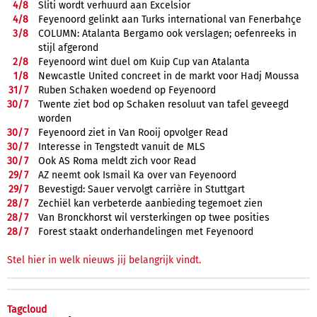
4/
8
Sliti wordt verhuurd aan Excelsior
4/
8
Feyenoord gelinkt aan Turks international van Fenerbahçe
3/
8
COLUMN: Atalanta Bergamo ook verslagen; oefenreeks in
stijl afgerond
2/
8
Feyenoord wint duel om Kuip Cup van Atalanta
1/
8
Newcastle United concreet in de markt voor Hadj Moussa
31/
7
Ruben Schaken woedend op Feyenoord
30/
7
Twente ziet bod op Schaken resoluut van tafel geveegd
worden
30/
7
Feyenoord ziet in Van Rooij opvolger Read
30/
7
Interesse in Tengstedt vanuit de MLS
30/
7
Ook AS Roma meldt zich voor Read
29/
7
AZ neemt ook Ismail Ka over van Feyenoord
29/
7
Bevestigd: Sauer vervolgt carrière in Stuttgart
28/
7
Zechiël kan verbeterde aanbieding tegemoet zien
28/
7
Van Bronckhorst wil versterkingen op twee posities
28/
7
Forest staakt onderhandelingen met Feyenoord
Stel hier in welk nieuws jij belangrijk vindt.
Tagcloud