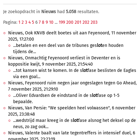
Je zoekopdracht in
Nieuws
had
5.058
resultaten.
Pagina:
1
2
3
4
5
6
7
8
9
10
...
199
200
201
202
203
Nieuws, Ook KNVB deelt boetes uit aan Feyenoord, 11 november
2025, 17:27:00
...betalen en een deel van de tribunes ges
lot
en houden
tijdens de...
Nieuws, Onmachtig Feyenoord verliest in Deventer en is
koppositie kwijt, 9 november 2025, 21:54:40
...tot kansen wist te komen. In de s
lot
fase beslisten de Eagles
via een goal...
Nieuws, Feyenoord ruim negen jaar ongeslagen tegen Go Ahead,
7 november 2025, 21:29:10
...Oliver Edvardsen de eindstand in de s
lot
fase op 1-5
bepaalde.
Nieuws, Van Persie: "We speelden heel volwassen", 6 november
2025, 23:38:48
...wedstrijd maar kreeg in de s
lot
fase alsnog het deksel op de
neus, zo zag ook...
Nieuws, Valente baalt van late tegentreffers in intensief duel, 6
november 2025, 23:23:19