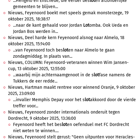
...Hengelo en Enschede, die eerder bes
lot
en afzonderlijke
gemeenten te blijven...
Nieuws, Feyenoord boekt met speels gemak monsterzege, 19
oktober 2025, 18:38:17
...naar de kant gehaald voor Jordan
Lot
omba. Ook Ueda en
Jordan Bos werden in...
Nieuws, Deel harde kern Feyenoord alsnog naar Almelo, 18
oktober 2025, 15:14:00
...van Feyenoord toch bes
lot
en naar Almelo te gaan
zondagmiddag. In plaats van...
Nieuws, COLUMN: Feyenoord-veteranen winnen Wim Jansen-
cup, 13 oktober 2025, 12:55:00
...waarbij mijn achternaamgenoot in de s
lot
fase namens de
Tukkers de eer redde...
Nieuws, Hartman maakt rentree voor winnend Oranje, 9 oktober
2025, 23:09:00
...invaller Memphis Depay voor het s
lot
akkoord door de vierde
treffer voor...
Nieuws, Feyenoord zonder internationals onderuit tegen
Dordrecht, 9 oktober 2025, 13:36:00
Feyenoord heeft het bes
lot
en oefenduel met FC Dordrecht
niet weten te winnen....
Nieuws, Feyenoord stelt gerust: "Geen uitpunten voor Heracles-