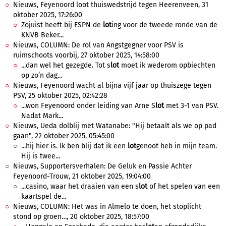
Nieuws, Feyenoord loot thuiswedstrijd tegen Heerenveen, 31
oktober 2025, 17:26:00
Zojuist heeft bij ESPN de
lot
ing voor de tweede ronde van de
KNVB Beker...
Nieuws, COLUMN: De rol van Angstgegner voor PSV is
ruimschoots voorbij, 27 oktober 2025, 14:58:00
...dan wel het gezegde. Tot s
lot
moet ik wederom opbiechten
op zo’n dag...
Nieuws, Feyenoord wacht al bijna vijf jaar op thuiszege tegen
PSV, 25 oktober 2025, 02:42:28
...won Feyenoord onder leiding van Arne S
lot
met 3-1 van PSV.
Nadat Mark...
Nieuws, Ueda dolblij met Watanabe: "Hij betaalt als we op pad
gaan", 22 oktober 2025, 05:45:00
...hij hier is. Ik ben blij dat ik een
lot
genoot heb in mijn team.
Hij is twee...
Nieuws, Supportersverhalen: De Geluk en Passie Achter
Feyenoord-Trouw, 21 oktober 2025, 19:04:00
...casino, waar het draaien van een s
lot
of het spelen van een
kaartspel de...
Nieuws, COLUMN: Het was in Almelo te doen, het stoplicht
stond op groen…, 20 oktober 2025, 18:57:00