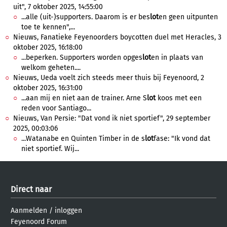
uit", 7 oktober 2025, 14:55:00
...alle (uit-)supporters. Daarom is er bes
lot
en geen uitpunten
toe te kennen",...
Nieuws, Fanatieke Feyenoorders boycotten duel met Heracles, 3
oktober 2025, 16:18:00
...beperken. Supporters worden opges
lot
en in plaats van
welkom geheten....
Nieuws, Ueda voelt zich steeds meer thuis bij Feyenoord, 2
oktober 2025, 16:31:00
...aan mij en niet aan de trainer. Arne S
lot
koos met een
reden voor Santiago...
Nieuws, Van Persie: "Dat vond ik niet sportief", 29 september
2025, 00:03:06
...Watanabe en Quinten Timber in de s
lot
fase: "Ik vond dat
niet sportief. Wij...
Direct naar
Aanmelden
/
inloggen
Feyenoord Forum