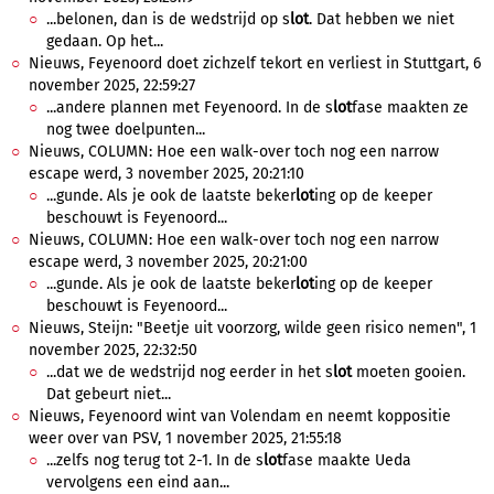
...belonen, dan is de wedstrijd op s
lot
. Dat hebben we niet
gedaan. Op het...
Nieuws, Feyenoord doet zichzelf tekort en verliest in Stuttgart, 6
november 2025, 22:59:27
...andere plannen met Feyenoord. In de s
lot
fase maakten ze
nog twee doelpunten...
Nieuws, COLUMN: Hoe een walk-over toch nog een narrow
escape werd, 3 november 2025, 20:21:10
...gunde. Als je ook de laatste beker
lot
ing op de keeper
beschouwt is Feyenoord...
Nieuws, COLUMN: Hoe een walk-over toch nog een narrow
escape werd, 3 november 2025, 20:21:00
...gunde. Als je ook de laatste beker
lot
ing op de keeper
beschouwt is Feyenoord...
Nieuws, Steijn: "Beetje uit voorzorg, wilde geen risico nemen", 1
november 2025, 22:32:50
...dat we de wedstrijd nog eerder in het s
lot
moeten gooien.
Dat gebeurt niet...
Nieuws, Feyenoord wint van Volendam en neemt koppositie
weer over van PSV, 1 november 2025, 21:55:18
...zelfs nog terug tot 2-1. In de s
lot
fase maakte Ueda
vervolgens een eind aan...