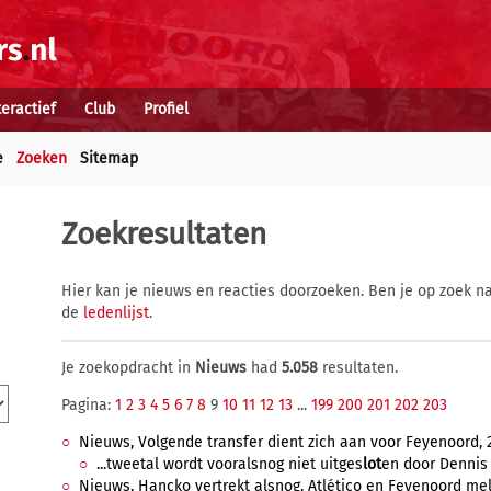
teractief
Club
Profiel
e
Zoeken
Sitemap
Zoekresultaten
Hier kan je nieuws en reacties doorzoeken. Ben je op zoek na
de
ledenlijst
.
Je zoekopdracht in
Nieuws
had
5.058
resultaten.
Pagina:
1
2
3
4
5
6
7
8
9
10
11
12
13
...
199
200
201
202
203
Nieuws, Volgende transfer dient zich aan voor Feyenoord, 24
...tweetal wordt vooralsnog niet uitges
lot
en door Dennis 
Nieuws, Hancko vertrekt alsnog, Atlético en Feyenoord melde