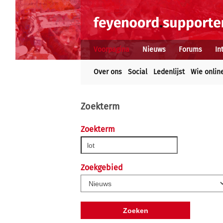
Voorpagina
Nieuws
Forums
In
Over ons
Social
Ledenlijst
Wie onlin
Zoekterm
Zoekterm
Zoekgebied