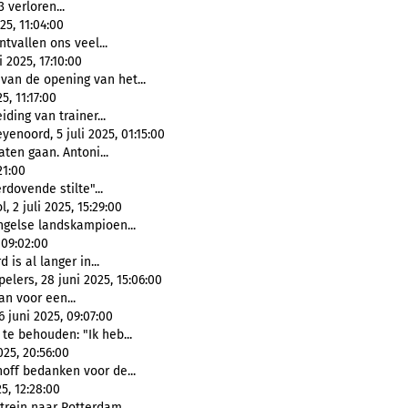
 verloren...
025, 11:04:00
tvallen ons veel...
2025, 17:10:00
 van de opening van het...
, 11:17:00
iding van trainer...
enoord, 5 juli 2025, 01:15:00
aten gaan. Antoni...
21:00
rdovende stilte"...
, 2 juli 2025, 15:29:00
Engelse landskampioen...
 09:02:00
 is al langer in...
lers, 28 juni 2025, 15:06:00
n voor een...
 juni 2025, 09:07:00
te behouden: "Ik heb...
25, 20:56:00
off bedanken voor de...
5, 12:28:00
trein naar Rotterdam...