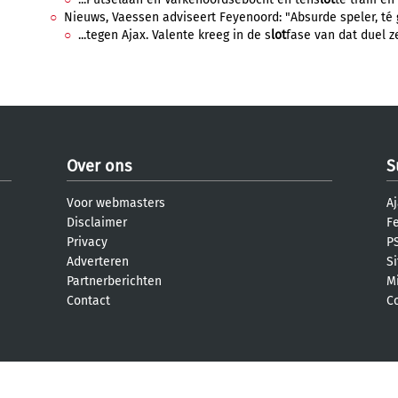
Nieuws, Vaessen adviseert Feyenoord: "Absurde speler, té go
...tegen Ajax. Valente kreeg in de s
lot
fase van dat duel ze
Over ons
S
Voor webmasters
Aj
Disclaimer
F
Privacy
PS
Adverteren
S
Partnerberichten
M
Contact
C