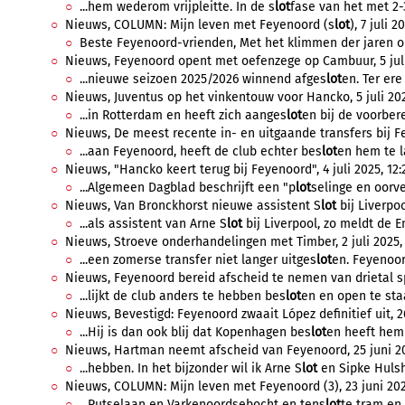
...hem wederom vrijpleitte. In de s
lot
fase van het met 2-3
Nieuws, COLUMN: Mijn leven met Feyenoord (s
lot
), 7 juli 2
Beste Feyenoord-vrienden, Met het klimmen der jaren on
Nieuws, Feyenoord opent met oefenzege op Cambuur, 5 juli 
...nieuwe seizoen 2025/2026 winnend afges
lot
en. Ter ere
Nieuws, Juventus op het vinkentouw voor Hancko, 5 juli 2025
...in Rotterdam en heeft zich aanges
lot
en bij de voorbere
Nieuws, De meest recente in- en uitgaande transfers bij Fey
...aan Feyenoord, heeft de club echter bes
lot
en hem te l
Nieuws, "Hancko keert terug bij Feyenoord", 4 juli 2025, 12:
...Algemeen Dagblad beschrijft een "p
lot
selinge en oorve
Nieuws, Van Bronckhorst nieuwe assistent S
lot
bij Liverpool
...als assistent van Arne S
lot
bij Liverpool, zo meldt de 
Nieuws, Stroeve onderhandelingen met Timber, 2 juli 2025,
...een zomerse transfer niet langer uitges
lot
en. Feyenoord
Nieuws, Feyenoord bereid afscheid te nemen van drietal spe
...lijkt de club anders te hebben bes
lot
en en open te staa
Nieuws, Bevestigd: Feyenoord zwaait López definitief uit, 26
...Hij is dan ook blij dat Kopenhagen bes
lot
en heeft hem 
Nieuws, Hartman neemt afscheid van Feyenoord, 25 juni 20
...hebben. In het bijzonder wil ik Arne S
lot
en Sipke Hulsh
Nieuws, COLUMN: Mijn leven met Feyenoord (3), 23 juni 202
...Putselaan en Varkenoordsebocht en tens
lot
te tram en 