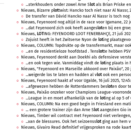
...sterkhouders onder zowel Arne S
lot
als Brian Priske en 
Nieuws, Bizarre p
lot
twist: Hancko toch niet naar Al Nassr, 2
De transfer van Dávid Hancko naar Al Nassr is toch nog a
Nieuws, Feyenoord nog altijd in de race voor Igamane, 22 ju
...dat Feyenoord zich ook heeft aanges
lot
en bij een groe
Nieuws,
LOT
ING: FEYENOORD LOOT FENERBAHÇE, 21 juli 2025
Zojuist heeft in het Zwitserse Nyon de
lot
ing plaatsgevo
Nieuws, COLUMN: Topdrukte op de transfermarkt, maar ook to
...en de residentieloze hoofdstad . Tens
lot
te hebben PSV 
Nieuws, Feyenoord denkt aan Doekhi als defensieve versterk
...en ook tegen wie. Vanmiddag vindt de
lot
ing plaats in 
Nieuws, "Feyenoord en Marseille akkoord over Paixão", 20 j
...weigerde los te laten en hadden al v
lot
ook een persoon
Nieuws, Feyenoord haakt af voor Ugalde, 16 juli 2025, 12:45
...afgewezen hebben de Rotterdammers bes
lot
en door t
Nieuws, Paixão onzeker voor Champions League-voorrondes, 
...League in en moet afhankelijk van de
lot
ing al op 5 of
Nieuws, COLUMN: Na een goed begin in Friesland een matig v
... een grotere trainer zijn dan Arne S
lot
aangezien Gio in 
Nieuws, Timber wil contract met Feyenoord niet verlengen, 1
...van de blessures. Ook het seizoenss
lot
ging aan hem vo
Nieuws, Givairo Read definitief vrijgesproken na rode kaart, 