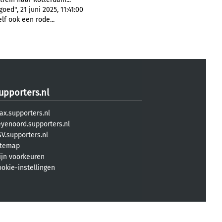
ed", 21 juni 2025, 11:41:00
lf ook een rode...
upporters.nl
ax.supporters.nl
eyenoord.supporters.nl
V.supporters.nl
itemap
ijn voorkeuren
ookie-instellingen