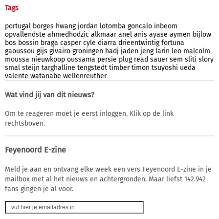
Tags
portugal
borges
hwang
jordan
lotomba
goncalo
inbeom
opvallendste
ahmedhodzic
alkmaar
anel
anis
ayase
aymen
bijlow
bos
bossin
braga
casper
cyle
diarra
drieentwintig
fortuna
gaoussou
gijs
givairo
groningen
hadj
jaden
jeng
larin
leo
malcolm
moussa
nieuwkoop
oussama
persie
plug
read
sauer
sem
sliti
slory
smal
steijn
targhalline
tengstedt
timber
timon
tsuyoshi
ueda
valente
watanabe
wellenreuther
Wat vind jij van dit nieuws?
Om te reageren moet je eerst inloggen. Klik op de link
rechtsboven.
Feyenoord E-zine
Meld je aan en ontvang elke week een vers Feyenoord E-zine in je
mailbox met al het nieuws en achtergronden. Maar liefst 142.942
fans gingen je al voor.