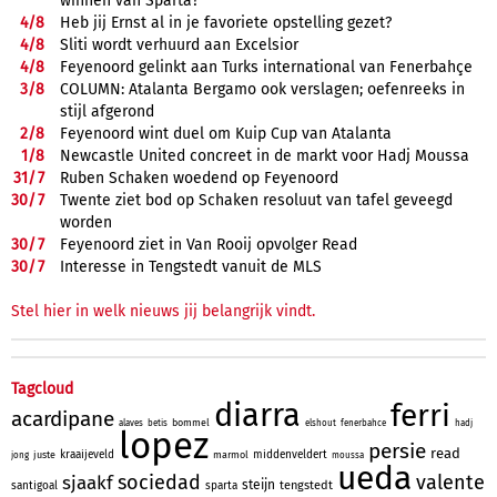
winnen van Sparta?
4/
8
Heb jij Ernst al in je favoriete opstelling gezet?
4/
8
Sliti wordt verhuurd aan Excelsior
4/
8
Feyenoord gelinkt aan Turks international van Fenerbahçe
3/
8
COLUMN: Atalanta Bergamo ook verslagen; oefenreeks in
stijl afgerond
2/
8
Feyenoord wint duel om Kuip Cup van Atalanta
1/
8
Newcastle United concreet in de markt voor Hadj Moussa
31/
7
Ruben Schaken woedend op Feyenoord
30/
7
Twente ziet bod op Schaken resoluut van tafel geveegd
worden
30/
7
Feyenoord ziet in Van Rooij opvolger Read
30/
7
Interesse in Tengstedt vanuit de MLS
Stel hier in welk nieuws jij belangrijk vindt.
Tagcloud
diarra
ferri
acardipane
bommel
alaves
betis
elshout
fenerbahce
hadj
lopez
persie
read
kraaijeveld
middenveldert
juste
marmol
jong
moussa
ueda
sociedad
valente
sjaakf
steijn
tengstedt
santigoal
sparta