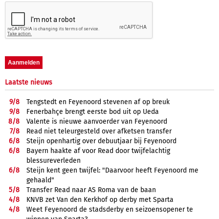
Laatste nieuws
9/
8
Tengstedt en Feyenoord stevenen af op breuk
9/
8
Fenerbahçe brengt eerste bod uit op Ueda
8/
8
Valente is nieuwe aanvoerder van Feyenoord
7/
8
Read niet teleurgesteld over afketsen transfer
6/
8
Steijn openhartig over debuutjaar bij Feyenoord
6/
8
Bayern haakte af voor Read door twijfelachtig
blessureverleden
6/
8
Steijn kent geen twijfel: "Daarvoor heeft Feyenoord me
gehaald"
5/
8
Transfer Read naar AS Roma van de baan
4/
8
KNVB zet Van den Kerkhof op derby met Sparta
4/
8
Weet Feyenoord de stadsderby en seizoensopener te