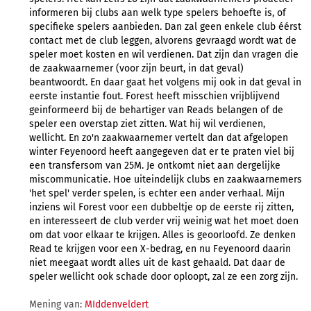
informeren bij clubs aan welk type spelers behoefte is, of
specifieke spelers aanbieden. Dan zal geen enkele club éérst
contact met de club leggen, alvorens gevraagd wordt wat de
speler moet kosten en wil verdienen. Dat zijn dan vragen die
de zaakwaarnemer (voor zijn beurt, in dat geval)
beantwoordt. En daar gaat het volgens mij ook in dat geval in
eerste instantie fout. Forest heeft misschien vrijblijvend
geinformeerd bij de behartiger van Reads belangen of de
speler een overstap ziet zitten. Wat hij wil verdienen,
wellicht. En zo'n zaakwaarnemer vertelt dan dat afgelopen
winter Feyenoord heeft aangegeven dat er te praten viel bij
een transfersom van 25M. Je ontkomt niet aan dergelijke
miscommunicatie. Hoe uiteindelijk clubs en zaakwaarnemers
'het spel' verder spelen, is echter een ander verhaal. Mijn
inziens wil Forest voor een dubbeltje op de eerste rij zitten,
en interesseert de club verder vrij weinig wat het moet doen
om dat voor elkaar te krijgen. Alles is geoorloofd. Ze denken
Read te krijgen voor een X-bedrag, en nu Feyenoord daarin
niet meegaat wordt alles uit de kast gehaald. Dat daar de
speler wellicht ook schade door oploopt, zal ze een zorg zijn.
Mening van:
MIddenveldert