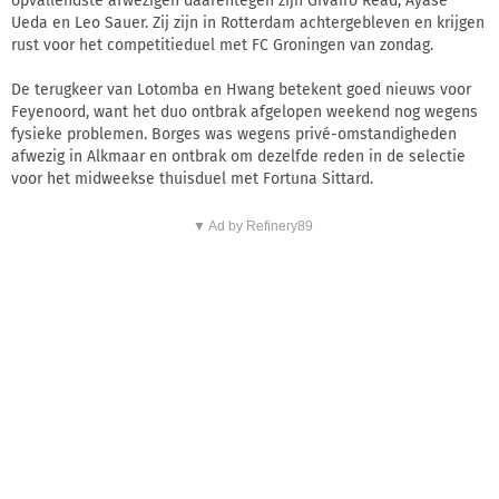
opvallendste afwezigen daarentegen zijn Givairo Read, Ayase
Ueda en Leo Sauer. Zij zijn in Rotterdam achtergebleven en krijgen
rust voor het competitieduel met FC Groningen van zondag.
De terugkeer van Lotomba en Hwang betekent goed nieuws voor
Feyenoord, want het duo ontbrak afgelopen weekend nog wegens
fysieke problemen. Borges was wegens privé-omstandigheden
afwezig in Alkmaar en ontbrak om dezelfde reden in de selectie
voor het midweekse thuisduel met Fortuna Sittard.
▼ Ad by Refinery89