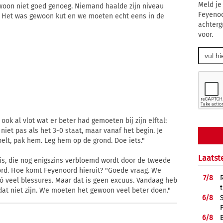
Meld je
ewoon niet goed genoeg. Niemand haalde zijn niveau
Feyenoo
. Het was gewoon kut en we moeten echt eens in de
achterg
voor.
k al vlot wat er beter had gemoeten bij zijn elftal:
iet pas als het 3-0 staat, maar vanaf het begin. Je
belt, pak hem. Leg hem op de grond. Doe iets."
Laatst
isis, die nog enigszins verbloemd wordt door de tweede
oord. Hoe komt Feyenoord hieruit? "Goede vraag. We
7/
8
ó veel blessures. Maar dat is geen excuus. Vandaag heb
dat niet zijn. We moeten het gewoon veel beter doen."
6/
8
6/
8