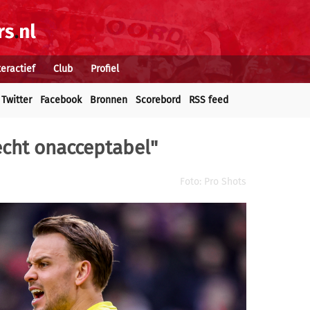
teractief
Club
Profiel
Twitter
Facebook
Bronnen
Scorebord
RSS feed
 echt onacceptabel"
Foto: Pro Shots