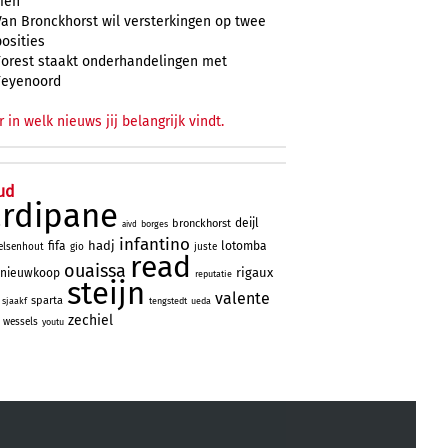
zien
Van Bronckhorst wil versterkingen op twee
posities
Forest staakt onderhandelingen met
Feyenoord
r in welk nieuws jij belangrijk vindt.
ud
ardipane
deijl
bronckhorst
borges
aivd
infantino
hadj
fifa
lotomba
elsenhout
gio
juste
read
ouaissa
rigaux
nieuwkoop
reputatie
steijn
valente
sparta
sjaakf
tengstedt
ueda
zechiel
wessels
youtu