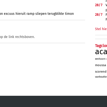
28/
7
pn
excuus
hieruit
ramp
sliepen
terugblikte
timon
28/
7
Stel hie
op de link rechtsboven.
Tagclo
ac
eenhoorn
moussa
scorend
vanhoutte