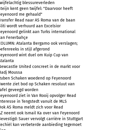
twijfelachtig blessureverleden
Steijn kent geen twijfel: "Daarvoor heeft
Feyenoord me gehaald"
Transfer Read naar AS Roma van de baan
Sliti wordt verhuurd aan Excelsior
Feyenoord gelinkt aan Turks international
van Fenerbahçe
COLUMN: Atalanta Bergamo ook verslagen;
oefenreeks in stijl afgerond
Feyenoord wint duel om Kuip Cup van
Atalanta
Newcastle United concreet in de markt voor
Hadj Moussa
Ruben Schaken woedend op Feyenoord
Twente ziet bod op Schaken resoluut van
tafel geveegd worden
Feyenoord ziet in Van Rooij opvolger Read
Interesse in Tengstedt vanuit de MLS
Ook AS Roma meldt zich voor Read
AZ neemt ook Ismail Ka over van Feyenoord
Bevestigd: Sauer vervolgt carrière in Stuttgart
Zechiël kan verbeterde aanbieding tegemoet