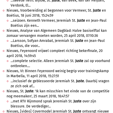
...tweede helft: Bijlow, St.
Juste
, Van Beek, Van der Heijden,
Verdonk, El...
Nieuws, Voorbereiding al begonnen voor Vermeer, St.
Juste
en
Boëtius, 18 juni 2018, 15:24:59
...seizoen. Kenneth Vermeer, Jeremiah St.
Juste
en Jean-Paul
Boëtius zijn een...
Nieuws, Analyse van Algemeen Dagblad: Halve basiselftal kan
zomaar vervangen moeten worden, 25 april 2018, 07:10:36
...Larsson, Sofyan Amrabat, Jeremiah St.
Juste
en Jean-Paul
Boëtius, die voor...
Nieuws, Feyenoord vrijwel compleet richting bekerfinale, 20
april 2018, 14:59:45
...complete selectie. Alleen Jeremiah St.
Juste
zal op voorhand
ontbreken....
Nieuws, VI: Binnen Feyenoord weinig begrip voor trainingskamp
in Marbella, 11 april 2018, 15:27:51
...inclusief de geblesseerde Jeremiah St.
Juste
. Daarbij vragen
ze zich ook af...
Nieuws, St.
Juste
: 'Ik kan misschien het einde van de competitie
nog meemaken', 25 maart 2018, 16:47:57
...met RTV Rijnmond sprak Jeremiah St.
Juste
over zijn
blessure. De verdediger...
Nieuws, [video] Covermodel Jeremiah St.
Juste
ontvangt nieuwe