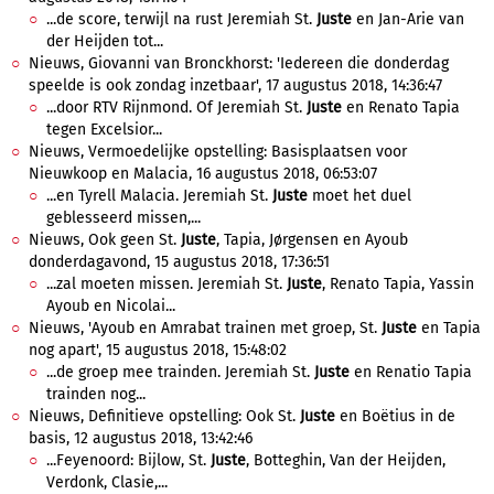
...de score, terwijl na rust Jeremiah St.
Juste
en Jan-Arie van
der Heijden tot...
Nieuws, Giovanni van Bronckhorst: 'Iedereen die donderdag
speelde is ook zondag inzetbaar', 17 augustus 2018, 14:36:47
...door RTV Rijnmond. Of Jeremiah St.
Juste
en Renato Tapia
tegen Excelsior...
Nieuws, Vermoedelijke opstelling: Basisplaatsen voor
Nieuwkoop en Malacia, 16 augustus 2018, 06:53:07
...en Tyrell Malacia. Jeremiah St.
Juste
moet het duel
geblesseerd missen,...
Nieuws, Ook geen St.
Juste
, Tapia, Jørgensen en Ayoub
donderdagavond, 15 augustus 2018, 17:36:51
...zal moeten missen. Jeremiah St.
Juste
, Renato Tapia, Yassin
Ayoub en Nicolai...
Nieuws, 'Ayoub en Amrabat trainen met groep, St.
Juste
en Tapia
nog apart', 15 augustus 2018, 15:48:02
...de groep mee trainden. Jeremiah St.
Juste
en Renatio Tapia
trainden nog...
Nieuws, Definitieve opstelling: Ook St.
Juste
en Boëtius in de
basis, 12 augustus 2018, 13:42:46
...Feyenoord: Bijlow, St.
Juste
, Botteghin, Van der Heijden,
Verdonk, Clasie,...