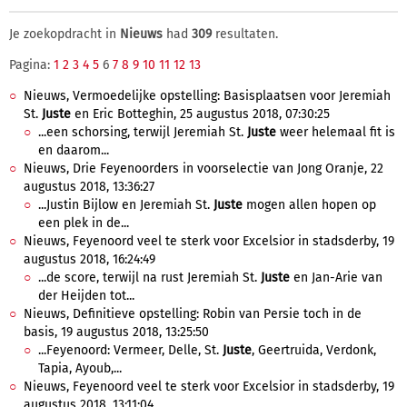
Je zoekopdracht in
Nieuws
had
309
resultaten.
Pagina:
1
2
3
4
5
6
7
8
9
10
11
12
13
Nieuws, Vermoedelijke opstelling: Basisplaatsen voor Jeremiah
St.
Juste
en Eric Botteghin, 25 augustus 2018, 07:30:25
...een schorsing, terwijl Jeremiah St.
Juste
weer helemaal fit is
en daarom...
Nieuws, Drie Feyenoorders in voorselectie van Jong Oranje, 22
augustus 2018, 13:36:27
...Justin Bijlow en Jeremiah St.
Juste
mogen allen hopen op
een plek in de...
Nieuws, Feyenoord veel te sterk voor Excelsior in stadsderby, 19
augustus 2018, 16:24:49
...de score, terwijl na rust Jeremiah St.
Juste
en Jan-Arie van
der Heijden tot...
Nieuws, Definitieve opstelling: Robin van Persie toch in de
basis, 19 augustus 2018, 13:25:50
...Feyenoord: Vermeer, Delle, St.
Juste
, Geertruida, Verdonk,
Tapia, Ayoub,...
Nieuws, Feyenoord veel te sterk voor Excelsior in stadsderby, 19
augustus 2018, 13:11:04