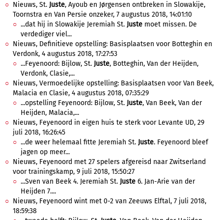
Nieuws, St.
Juste
, Ayoub en Jørgensen ontbreken in Slowakije,
Toornstra en Van Persie onzeker, 7 augustus 2018, 14:01:10
...dat hij in Slowakije Jeremiah St.
Juste
moet missen. De
verdediger viel...
Nieuws, Definitieve opstelling: Basisplaatsen voor Botteghin en
Verdonk, 4 augustus 2018, 17:27:53
...Feyenoord: Bijlow, St.
Juste
, Botteghin, Van der Heijden,
Verdonk, Clasie,...
Nieuws, Vermoedelijke opstelling: Basisplaatsen voor Van Beek,
Malacia en Clasie, 4 augustus 2018, 07:35:29
...opstelling Feyenoord: Bijlow, St.
Juste
, Van Beek, Van der
Heijden, Malacia,...
Nieuws, Feyenoord in eigen huis te sterk voor Levante UD, 29
juli 2018, 16:26:45
...de weer helemaal fitte Jeremiah St.
Juste
. Feyenoord bleef
jagen op meer...
Nieuws, Feyenoord met 27 spelers afgereisd naar Zwitserland
voor trainingskamp, 9 juli 2018, 15:50:27
...Sven van Beek 4. Jeremiah St.
Juste
6. Jan-Arie van der
Heijden 7....
Nieuws, Feyenoord wint met 0-2 van Zeeuws Elftal, 7 juli 2018,
18:59:38