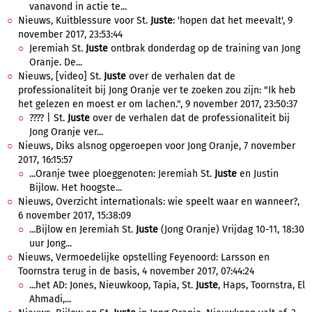
vanavond in actie te...
Nieuws, Kuitblessure voor St.
Juste
: 'hopen dat het meevalt', 9
november 2017, 23:53:44
Jeremiah St.
Juste
ontbrak donderdag op de training van Jong
Oranje. De...
Nieuws, [video] St.
Juste
over de verhalen dat de
professionaliteit bij Jong Oranje ver te zoeken zou zijn: "Ik heb
het gelezen en moest er om lachen.", 9 november 2017, 23:50:37
???? | St.
Juste
over de verhalen dat de professionaliteit bij
Jong Oranje ver...
Nieuws, Diks alsnog opgeroepen voor Jong Oranje, 7 november
2017, 16:15:57
...Oranje twee ploeggenoten: Jeremiah St.
Juste
en Justin
Bijlow. Het hoogste...
Nieuws, Overzicht internationals: wie speelt waar en wanneer?,
6 november 2017, 15:38:09
...Bijlow en Jeremiah St.
Juste
(Jong Oranje) Vrijdag 10-11, 18:30
uur Jong...
Nieuws, Vermoedelijke opstelling Feyenoord: Larsson en
Toornstra terug in de basis, 4 november 2017, 07:44:24
...het AD: Jones, Nieuwkoop, Tapia, St.
Juste
, Haps, Toornstra, El
Ahmadi,...