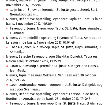
Nieuws, Bijlow en St.
Juste
in Jong Oranje, Nieuwkoop valt af, 3
november 2017, 12:29:16
...zijn Justin Bijlow en Jeremiah St.
Juste
geselecteerd. Bart
Nieuwkoop zat in...
Nieuws, Definitieve opstelling Feyenoord: Tapia en Boetius in de
basis, 1 november 2017, 19:33:14
Feyenoord: Jones, Nieuwkoop, Tapia, St.
Juste
, Haps, Amrabat,
El Ahmadi,...
Nieuws, Vermoedelijke opstelling Feyenoord: Tapia, Amrabat en
Larsson in de basis, 1 november 2017, 07:04:48
...het AD: Jones, Nieuwkoop, Tapia, St.
Juste
, Haps, Amrabat, El
Ahmadi,...
Nieuws, Selectie Feyenoord voor Shakhtar Donetsk: Tapia en
Nelom erbij, 31 oktober 2017, 13:25:29
...Bart Nieuwkoop 4. Jeremiah St.
Juste
5. Ridgeciano Haps 7.
Jean-Paul...
Nieuws, Tapia mee naar Oekraine, Van Beek niet, 30 oktober
2017, 19:13:46
...een centrumduo kunnen vormen met St.
Juste
. Dat geldt nog
niet voor Sven van...
Nieuws, Definitieve opstelling Feyenoord: Larsson in de basis,
Boetius en Amrabat op de bank, 28 oktober 2017, 17:19:48
Feyenoord: Jones, Nieuwkoop, Diks, St.
Juste
, Haps, El Ahmadi,