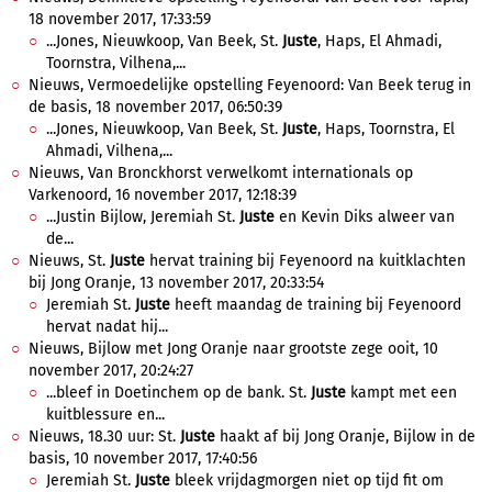
18 november 2017, 17:33:59
...Jones, Nieuwkoop, Van Beek, St.
Juste
, Haps, El Ahmadi,
Toornstra, Vilhena,...
Nieuws, Vermoedelijke opstelling Feyenoord: Van Beek terug in
de basis, 18 november 2017, 06:50:39
...Jones, Nieuwkoop, Van Beek, St.
Juste
, Haps, Toornstra, El
Ahmadi, Vilhena,...
Nieuws, Van Bronckhorst verwelkomt internationals op
Varkenoord, 16 november 2017, 12:18:39
...Justin Bijlow, Jeremiah St.
Juste
en Kevin Diks alweer van
de...
Nieuws, St.
Juste
hervat training bij Feyenoord na kuitklachten
bij Jong Oranje, 13 november 2017, 20:33:54
Jeremiah St.
Juste
heeft maandag de training bij Feyenoord
hervat nadat hij...
Nieuws, Bijlow met Jong Oranje naar grootste zege ooit, 10
november 2017, 20:24:27
...bleef in Doetinchem op de bank. St.
Juste
kampt met een
kuitblessure en...
Nieuws, 18.30 uur: St.
Juste
haakt af bij Jong Oranje, Bijlow in de
basis, 10 november 2017, 17:40:56
Jeremiah St.
Juste
bleek vrijdagmorgen niet op tijd fit om