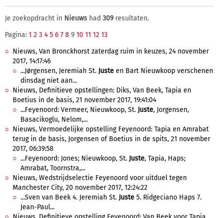
Je zoekopdracht in
Nieuws
had
309
resultaten.
Pagina:
1
2
3
4
5
6
7
8
9
10
11
12
13
Nieuws, Van Bronckhorst zaterdag ruim in keuzes, 24 november
2017, 14:17:46
...Jørgensen, Jeremiah St.
Juste
en Bart Nieuwkoop verschenen
dinsdag niet aan...
Nieuws, Definitieve opstellingen: Diks, Van Beek, Tapia en
Boetius in de basis, 21 november 2017, 19:41:04
...Feyenoord: Vermeer, Nieuwkoop, St.
Juste
, Jorgensen,
Basacikoglu, Nelom,...
Nieuws, Vermoedelijke opstelling Feyenoord: Tapia en Amrabat
terug in de basis, Jorgensen of Boetius in de spits, 21 november
2017, 06:39:58
...Feyenoord: Jones; Nieuwkoop, St.
Juste
, Tapia, Haps;
Amrabat, Toornstra,...
Nieuws, Wedstrijdselectie Feyenoord voor uitduel tegen
Manchester City, 20 november 2017, 12:24:22
...Sven van Beek 4. Jeremiah St.
Juste
5. Ridgeciano Haps 7.
Jean-Paul...
Nieuws, Definitieve opstelling Feyenoord: Van Beek voor Tapia,