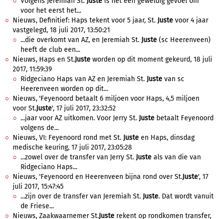
Volgens Jeremiah St.
Juste
is het een geweldig gevoel om
voor het eerst het...
Nieuws, Definitief: Haps tekent voor 5 jaar, St.
Juste
voor 4 jaar
vastgelegd, 18 juli 2017, 13:50:21
...die overkomt van AZ, en Jeremiah St.
Juste
(sc Heerenveen)
heeft de club een...
Nieuws, Haps en St.
Juste
worden op dit moment gekeurd, 18 juli
2017, 11:59:39
Ridgeciano Haps van AZ en Jeremiah St.
Juste
van sc
Heerenveen worden op dit...
Nieuws, 'Feyenoord betaalt 6 miljoen voor Haps, 4,5 miljoen
voor St.
Juste
', 17 juli 2017, 23:32:52
...jaar voor AZ uitkomen. Voor Jerry St.
Juste
betaalt Feyenoord
volgens de...
Nieuws, VI: Feyenoord rond met St.
Juste
en Haps, dinsdag
medische keuring, 17 juli 2017, 23:05:28
...zowel over de transfer van Jerry St.
Juste
als van die van
Ridgeciano Haps...
Nieuws, 'Feyenoord en Heerenveen bijna rond over St.
Juste
', 17
juli 2017, 15:47:45
...zijn over de transfer van Jeremiah St.
Juste
. Dat wordt vanuit
de Friese...
Nieuws, Zaakwaarnemer St.
Juste
rekent op rondkomen transfer,