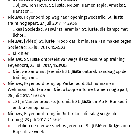
...Bijlow, Ten Hove, St.
Juste
, Nelom, Hamer, Tapia, Amrabat,
Hansson,...
Nieuws, Feyenoord op weg naar openingswedstrijd, St.
Juste
traint nog apart, 27 juli 2017, 14:29:56
...Real Sociedad. Aanwinst Jeremiah St.
Juste
, die kampt met
lichte...
Nieuws, [video] St.
Juste
: 'Hoop dat ik minuten kan maken tegen
Sociedad', 25 juli 2017, 15:45:23
Klik hier
Nieuws, St.
Juste
ontbreekt vanwege liesblessure op training
Feyenoord, 25 juli 2017, 15:39:03
Nieuwe aanwinst Jeremiah St.
Juste
ontbrak vandaag op de
training van...
Nieuws, Feyenoord terug op Varkenoord: Schuurman en
Wehrmann sluiten aan, Nieuwkoop en Touré trainen nog apart,
25 juli 2017, 15:33:24
...Stijn Vandenbroucke. Jeremiah St.
Juste
en Mo El Hankouri
ontbraken op het...
Nieuws, Feyenoord terug in Rotterdam, dinsdag volgende
training, 23 juli 2017, 21:57:40
...hebben de nieuwe spelers Jeremiah St.
Juste
en Ridgecanio
Haps deze week...