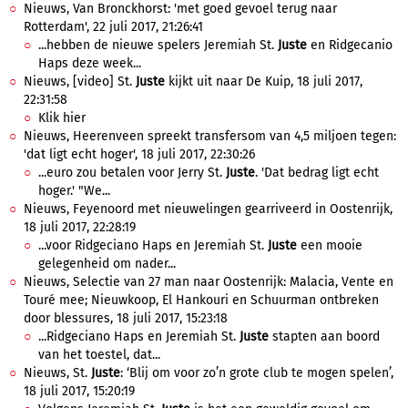
Nieuws, Van Bronckhorst: 'met goed gevoel terug naar
Rotterdam', 22 juli 2017, 21:26:41
...hebben de nieuwe spelers Jeremiah St.
Juste
en Ridgecanio
Haps deze week...
Nieuws, [video] St.
Juste
kijkt uit naar De Kuip, 18 juli 2017,
22:31:58
Klik hier
Nieuws, Heerenveen spreekt transfersom van 4,5 miljoen tegen:
'dat ligt echt hoger', 18 juli 2017, 22:30:26
...euro zou betalen voor Jerry St.
Juste
. 'Dat bedrag ligt echt
hoger.' "We...
Nieuws, Feyenoord met nieuwelingen gearriveerd in Oostenrijk,
18 juli 2017, 22:28:19
...voor Ridgeciano Haps en Jeremiah St.
Juste
een mooie
gelegenheid om nader...
Nieuws, Selectie van 27 man naar Oostenrijk: Malacia, Vente en
Touré mee; Nieuwkoop, El Hankouri en Schuurman ontbreken
door blessures, 18 juli 2017, 15:23:18
...Ridgeciano Haps en Jeremiah St.
Juste
stapten aan boord
van het toestel, dat...
Nieuws, St.
Juste
: ‘Blij om voor zo’n grote club te mogen spelen’,
18 juli 2017, 15:20:19