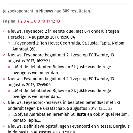
Je zoekopdracht in
Nieuws
had
309
resultaten.
Pagina:
1
2
3
4
...
8
9
10
11
12
13
Nieuws, Feyenoord 2 in eerste duel met 0-1 onderuit tegen
Heracles, 14 augustus 2017, 15:50:04
...Feyenoord 2: Ten Hove; Geertruida, St.
Juste
, Tapia, Nelom;
Amrabat (68,...
Nieuws, Feyenoord begint met 2-1 zege op FC Twente, 13
augustus 2017, 16:22:21
...Met de debutanten Bijlow en St.
Juste
was de zege
overigens wel meer dan...
Nieuws, Feyenoord begint met 2-1 zege op FC Twente, 13
augustus 2017, 12:49:06
...Met de debutanten Bijlow en St.
Juste
was de zege
overigens wel meer dan...
Nieuws, Feyenoord-reserves in besloten oefenduel met 2-3
onderuit tegen De Graafschap, 6 augustus 2017, 13:55:32
...Sofyan Amrabat en Jeremiah St.
Juste
en ook Miquel Nelom,
Renato Tapia,...
Nieuws, Definitieve opstellingen Feyenoord en Vitesse: Berghuis
in de basis, 5 augustus 2017, 17:02:28