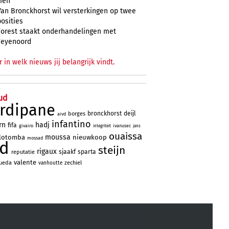
zien
Van Bronckhorst wil versterkingen op twee
posities
Forest staakt onderhandelingen met
Feyenoord
r in welk nieuws jij belangrijk vindt.
ud
rdipane
bronckhorst
deijl
borges
aivd
infantino
rn
hadj
fifa
givairo
ivanusec
integriteit
jans
ouaissa
moussa
lotomba
nieuwkoop
mossad
ad
steijn
rigaux
sjaakf
sparta
reputatie
valente
ueda
zechiel
vanhoutte