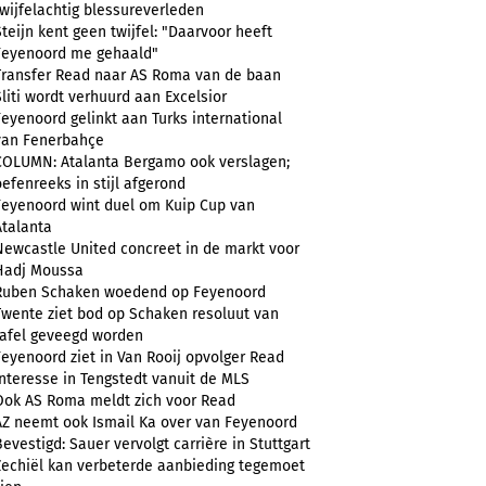
twijfelachtig blessureverleden
Steijn kent geen twijfel: "Daarvoor heeft
Feyenoord me gehaald"
Transfer Read naar AS Roma van de baan
Sliti wordt verhuurd aan Excelsior
Feyenoord gelinkt aan Turks international
van Fenerbahçe
COLUMN: Atalanta Bergamo ook verslagen;
oefenreeks in stijl afgerond
Feyenoord wint duel om Kuip Cup van
Atalanta
Newcastle United concreet in de markt voor
Hadj Moussa
Ruben Schaken woedend op Feyenoord
Twente ziet bod op Schaken resoluut van
tafel geveegd worden
Feyenoord ziet in Van Rooij opvolger Read
Interesse in Tengstedt vanuit de MLS
Ook AS Roma meldt zich voor Read
AZ neemt ook Ismail Ka over van Feyenoord
Bevestigd: Sauer vervolgt carrière in Stuttgart
Zechiël kan verbeterde aanbieding tegemoet