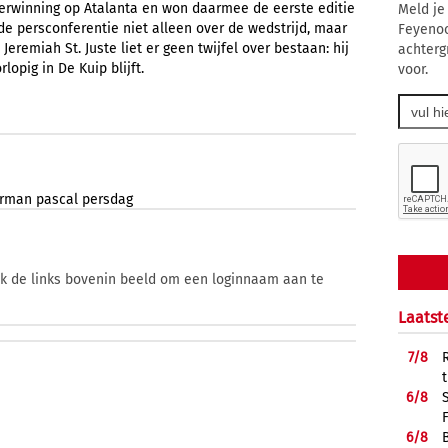
verwinning op Atalanta en won daarmee de eerste editie
Meld je
de persconferentie niet alleen over de wedstrijd, maar
Feyenoo
eremiah St. Juste liet er geen twijfel over bestaan: hij
achterg
lopig in De Kuip blijft.
voor.
rman
pascal
persdag
ik de links bovenin beeld om een loginnaam aan te
Laatst
7/
8
6/
8
6/
8