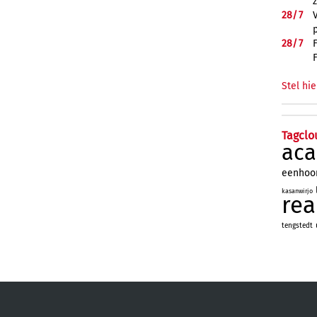
28/
7
28/
7
Stel hie
Tagclo
aca
eenhoo
kasanwirjo
re
tengstedt