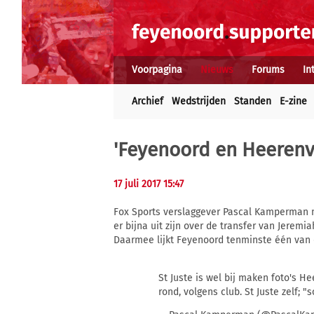
Voorpagina
Nieuws
Forums
In
Archief
Wedstrijden
Standen
E-zine
'Feyenoord en Heerenve
17 juli 2017 15:47
Fox Sports verslaggever Pascal Kamperman 
er bijna uit zijn over de transfer van Jeremia
Daarmee lijkt Feyenoord tenminste één van
St Juste is wel bij maken foto's H
rond, volgens club. St Juste zelf; "