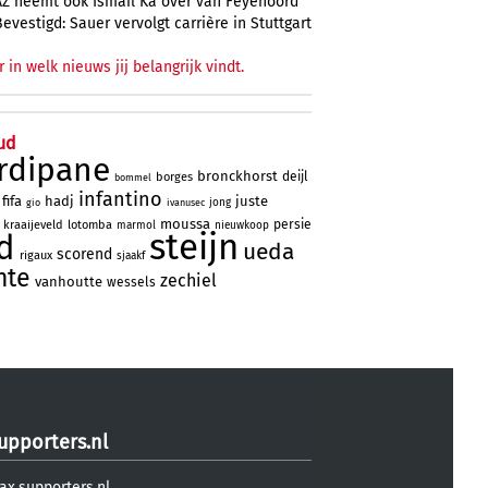
AZ neemt ook Ismail Ka over van Feyenoord
Bevestigd: Sauer vervolgt carrière in Stuttgart
r in welk nieuws jij belangrijk vindt.
ud
rdipane
bronckhorst
deijl
borges
bommel
infantino
fifa
hadj
juste
jong
gio
ivanusec
moussa
persie
kraaijeveld
lotomba
marmol
nieuwkoop
steijn
d
ueda
scorend
rigaux
sjaakf
nte
zechiel
vanhoutte
wessels
upporters.nl
ax.supporters.nl