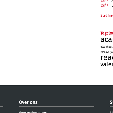
29/
7
29/
7
Stel hie
Tagclo
aca
elsenhout
kasanwirjo
rea
vale
Over ons
S
Voor webmasters
Aj