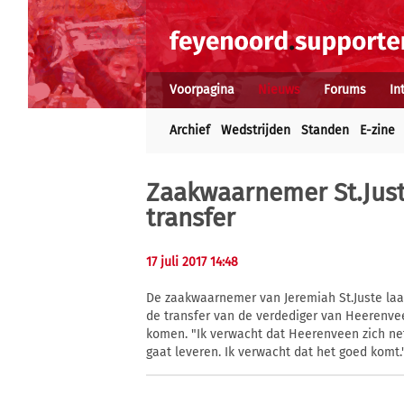
Voorpagina
Nieuws
Forums
In
Archief
Wedstrijden
Standen
E-zine
Zaakwaarnemer St.Jus
transfer
17 juli 2017 14:48
De zaakwaarnemer van Jeremiah St.Juste la
de transfer van de verdediger van Heerenv
komen. "Ik verwacht dat Heerenveen zich netj
gaat leveren. Ik verwacht dat het goed komt.