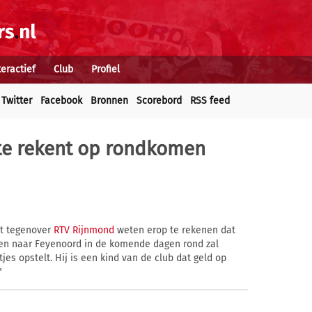
teractief
Club
Profiel
Twitter
Facebook
Bronnen
Scorebord
RSS feed
te rekent op rondkomen
at tegenover
RTV Rijnmond
weten erop te rekenen dat
een naar Feyenoord in de komende dagen rond zal
es opstelt. Hij is een kind van de club dat geld op
"