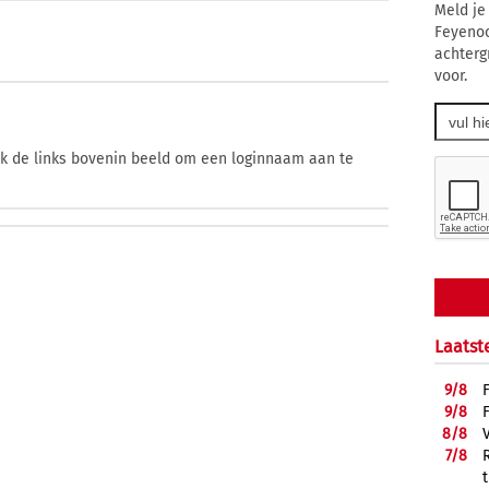
Meld je
Feyenoo
achterg
voor.
ik de links bovenin beeld om een loginnaam aan te
Laatst
9/
8
9/
8
8/
8
7/
8