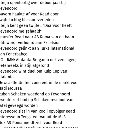
Steijn openhartig over debuutjaar bij
Feyenoord
Bayern haakte af voor Read door
twijfelachtig blessureverleden
Steijn kent geen twijfel: "Daarvoor heeft
Feyenoord me gehaald"
Transfer Read naar AS Roma van de baan
Sliti wordt verhuurd aan Excelsior
Feyenoord gelinkt aan Turks international
van Fenerbahçe
COLUMN: Atalanta Bergamo ook verslagen;
oefenreeks in stijl afgerond
Feyenoord wint duel om Kuip Cup van
Atalanta
Newcastle United concreet in de markt voor
Hadj Moussa
Ruben Schaken woedend op Feyenoord
Twente ziet bod op Schaken resoluut van
tafel geveegd worden
Feyenoord ziet in Van Rooij opvolger Read
Interesse in Tengstedt vanuit de MLS
Ook AS Roma meldt zich voor Read