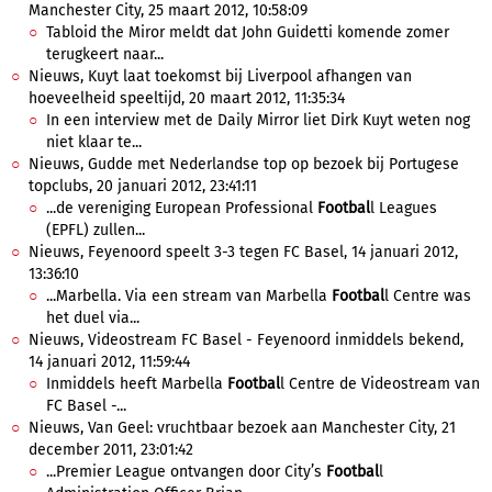
Manchester City, 25 maart 2012, 10:58:09
Tabloid the Miror meldt dat John Guidetti komende zomer
terugkeert naar...
Nieuws, Kuyt laat toekomst bij Liverpool afhangen van
hoeveelheid speeltijd, 20 maart 2012, 11:35:34
In een interview met de Daily Mirror liet Dirk Kuyt weten nog
niet klaar te...
Nieuws, Gudde met Nederlandse top op bezoek bij Portugese
topclubs, 20 januari 2012, 23:41:11
...de vereniging European Professional
Footbal
l Leagues
(EPFL) zullen...
Nieuws, Feyenoord speelt 3-3 tegen FC Basel, 14 januari 2012,
13:36:10
...Marbella. Via een stream van Marbella
Footbal
l Centre was
het duel via...
Nieuws, Videostream FC Basel - Feyenoord inmiddels bekend,
14 januari 2012, 11:59:44
Inmiddels heeft Marbella
Footbal
l Centre de Videostream van
FC Basel -...
Nieuws, Van Geel: vruchtbaar bezoek aan Manchester City, 21
december 2011, 23:01:42
...Premier League ontvangen door City’s
Footbal
l