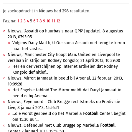
Je zoekopdracht in
Nieuws
had
298
resultaten.
Pagina:
1
2
3
4
5
6
7
8
9
10
11
12
Nieuws, 'Assaidi op huurbasis naar QPR' [update], 8 augustus
2013, 07:13:05
Volgens Daily Mail lijkt Oussama Assaidi niet terug te keren
naar het vaste...
Nieuws, 'Manchester City hoopt Man. United en Liverpool te
verslaan in strijd om Rodney Kongolo', 21 april 2013, 10:29:00
Her en der verschijnen op internet artikelen dat Rodney
Kongolo definitief...
Nieuws, Mirror: Janmaat in beeld bij Arsenal, 22 februari 2013,
10:09:28
Het Engelse tabloid The Mirror meldt dat Daryl Janmaat in
beeld is bij Arsenal....
Nieuws, Feyenoord – Club Brugge rechtstreeks op Eredivisie
Live, 8 januari 2013, 15:56:51
...die wordt gespeeld op het Marbella
Footbal
l Center, begint
om 15.30 uur....
Nieuws, Oefenduel met Club Brugge op Marbella
Footbal
l
Center, 7 januari 2013, 19:58:50