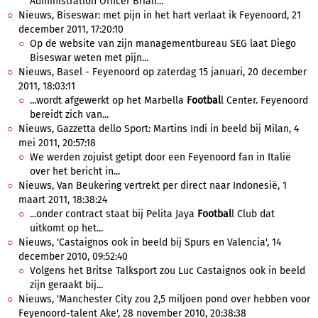
Administration Officer Brian...
Nieuws, Biseswar: met pijn in het hart verlaat ik Feyenoord, 21
december 2011, 17:20:10
Op de website van zijn managementbureau SEG laat Diego
Biseswar weten met pijn...
Nieuws, Basel - Feyenoord op zaterdag 15 januari, 20 december
2011, 18:03:11
...wordt afgewerkt op het Marbella
Footbal
l Center. Feyenoord
bereidt zich van...
Nieuws, Gazzetta dello Sport: Martins Indi in beeld bij Milan, 4
mei 2011, 20:57:18
We werden zojuist getipt door een Feyenoord fan in Italië
over het bericht in...
Nieuws, Van Beukering vertrekt per direct naar Indonesië, 1
maart 2011, 18:38:24
...onder contract staat bij Pelita Jaya
Footbal
l Club dat
uitkomt op het...
Nieuws, 'Castaignos ook in beeld bij Spurs en Valencia', 14
december 2010, 09:52:40
Volgens het Britse Talksport zou Luc Castaignos ook in beeld
zijn geraakt bij...
Nieuws, 'Manchester City zou 2,5 miljoen pond over hebben voor
Feyenoord-talent Ake', 28 november 2010, 20:38:38