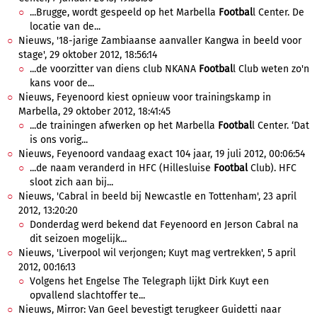
...Brugge, wordt gespeeld op het Marbella
Footbal
l Center. De
locatie van de...
Nieuws, '18-jarige Zambiaanse aanvaller Kangwa in beeld voor
stage', 29 oktober 2012, 18:56:14
...de voorzitter van diens club NKANA
Footbal
l Club weten zo'n
kans voor de...
Nieuws, Feyenoord kiest opnieuw voor trainingskamp in
Marbella, 29 oktober 2012, 18:41:45
...de trainingen afwerken op het Marbella
Footbal
l Center. ‘Dat
is ons vorig...
Nieuws, Feyenoord vandaag exact 104 jaar, 19 juli 2012, 00:06:54
...de naam veranderd in HFC (Hillesluise
Footbal
Club). HFC
sloot zich aan bij...
Nieuws, 'Cabral in beeld bij Newcastle en Tottenham', 23 april
2012, 13:20:20
Donderdag werd bekend dat Feyenoord en Jerson Cabral na
dit seizoen mogelijk...
Nieuws, 'Liverpool wil verjongen; Kuyt mag vertrekken', 5 april
2012, 00:16:13
Volgens het Engelse The Telegraph lijkt Dirk Kuyt een
opvallend slachtoffer te...
Nieuws, Mirror: Van Geel bevestigt terugkeer Guidetti naar