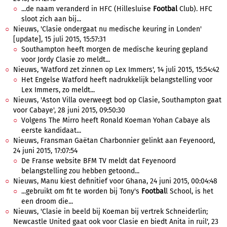
...de naam veranderd in HFC (Hillesluise
Footbal
Club). HFC
sloot zich aan bij...
Nieuws, 'Clasie ondergaat nu medische keuring in Londen'
[update], 15 juli 2015, 15:57:31
Southampton heeft morgen de medische keuring gepland
voor Jordy Clasie zo meldt...
Nieuws, 'Watford zet zinnen op Lex Immers', 14 juli 2015, 15:54:42
Het Engelse Watford heeft nadrukkelijk belangstelling voor
Lex Immers, zo meldt...
Nieuws, 'Aston Villa overweegt bod op Clasie, Southampton gaat
voor Cabaye', 28 juni 2015, 09:50:30
Volgens The Mirro heeft Ronald Koeman Yohan Cabaye als
eerste kandidaat...
Nieuws, Fransman Gaëtan Charbonnier gelinkt aan Feyenoord,
24 juni 2015, 17:07:54
De Franse website BFM TV meldt dat Feyenoord
belangstelling zou hebben getoond...
Nieuws, Manu kiest definitief voor Ghana, 24 juni 2015, 00:04:48
...gebruikt om fit te worden bij Tony's
Footbal
l School, is het
een droom die...
Nieuws, 'Clasie in beeld bij Koeman bij vertrek Schneiderlin;
Newcastle United gaat ook voor Clasie en biedt Anita in ruil', 23