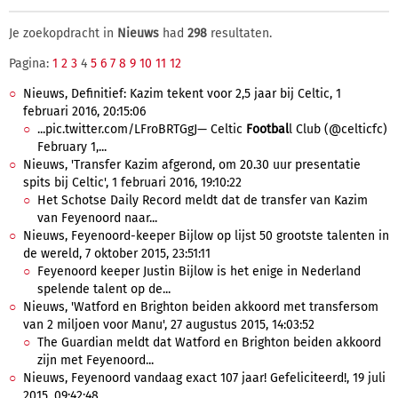
Je zoekopdracht in
Nieuws
had
298
resultaten.
Pagina:
1
2
3
4
5
6
7
8
9
10
11
12
Nieuws, Definitief: Kazim tekent voor 2,5 jaar bij Celtic, 1
februari 2016, 20:15:06
...pic.twitter.com/LFroBRTGgJ— Celtic
Footbal
l Club (@celticfc)
February 1,...
Nieuws, 'Transfer Kazim afgerond, om 20.30 uur presentatie
spits bij Celtic', 1 februari 2016, 19:10:22
Het Schotse Daily Record meldt dat de transfer van Kazim
van Feyenoord naar...
Nieuws, Feyenoord-keeper Bijlow op lijst 50 grootste talenten in
de wereld, 7 oktober 2015, 23:51:11
Feyenoord keeper Justin Bijlow is het enige in Nederland
spelende talent op de...
Nieuws, 'Watford en Brighton beiden akkoord met transfersom
van 2 miljoen voor Manu', 27 augustus 2015, 14:03:52
The Guardian meldt dat Watford en Brighton beiden akkoord
zijn met Feyenoord...
Nieuws, Feyenoord vandaag exact 107 jaar! Gefeliciteerd!, 19 juli
2015, 09:42:48