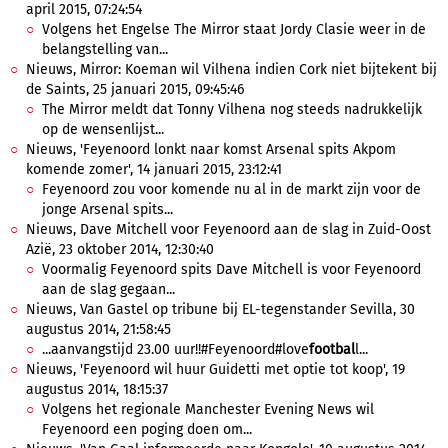
april 2015, 07:24:54
Volgens het Engelse The Mirror staat Jordy Clasie weer in de
belangstelling van...
Nieuws, Mirror: Koeman wil Vilhena indien Cork niet bijtekent bij
de Saints, 25 januari 2015, 09:45:46
The Mirror meldt dat Tonny Vilhena nog steeds nadrukkelijk
op de wensenlijst...
Nieuws, 'Feyenoord lonkt naar komst Arsenal spits Akpom
komende zomer', 14 januari 2015, 23:12:41
Feyenoord zou voor komende nu al in de markt zijn voor de
jonge Arsenal spits...
Nieuws, Dave Mitchell voor Feyenoord aan de slag in Zuid-Oost
Azië, 23 oktober 2014, 12:30:40
Voormalig Feyenoord spits Dave Mitchell is voor Feyenoord
aan de slag gegaan...
Nieuws, Van Gastel op tribune bij EL-tegenstander Sevilla, 30
augustus 2014, 21:58:45
...aanvangstijd 23.00 uur!!#Feyenoord#love
footbal
l...
Nieuws, 'Feyenoord wil huur Guidetti met optie tot koop', 19
augustus 2014, 18:15:37
Volgens het regionale Manchester Evening News wil
Feyenoord een poging doen om...