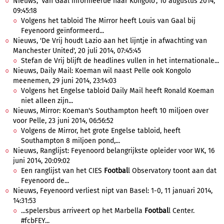
Nieuws, 'Van Gaal informeerde naar Kongolo', 10 augustus 2014,
09:45:18
Volgens het tabloid The Mirror heeft Louis van Gaal bij
Feyenoord geïnformeerd...
Nieuws, 'De Vrij houdt Lazio aan het lijntje in afwachting van
Manchester United', 20 juli 2014, 07:45:45
Stefan de Vrij blijft de headlines vullen in het internationale...
Nieuws, Daily Mail: Koeman wil naast Pelle ook Kongolo
meenemen, 29 juni 2014, 23:14:03
Volgens het Engelse tabloid Daily Mail heeft Ronald Koeman
niet alleen zijn...
Nieuws, Mirror: Koeman's Southampton heeft 10 miljoen over
voor Pelle, 23 juni 2014, 06:56:52
Volgens de Mirror, het grote Engelse tabloid, heeft
Southampton 8 miljoen pond,...
Nieuws, Ranglijst: Feyenoord belangrijkste opleider voor WK, 16
juni 2014, 20:09:02
Een ranglijst van het CIES
Footbal
l Observatory toont aan dat
Feyenoord de...
Nieuws, Feyenoord verliest nipt van Basel: 1-0, 11 januari 2014,
14:31:53
...spelersbus arriveert op het Marbella
Footbal
l Center.
#fcbFEY...