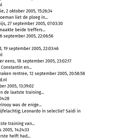
nl
, 2 oktober 2005, 15:26:34
oeman liet de ploeg in...
ijs, 27 september 2005, 07:03:30
aakte beide treffers...
6 september 2005, 22:06:56
, 19 september 2005, 22:03:46
nl
r eens, 18 september 2005, 23:02:17
 Constantin en...
maken rentree, 12 september 2005, 20:58:58
d.nl
er 2005, 13:39:02
n de laatste training...
04:28
elrooy was de enige...
jfelachtig; Leonardo in selectie? Saidi in
te training van...
 2005, 14:24:33
rste helft had...