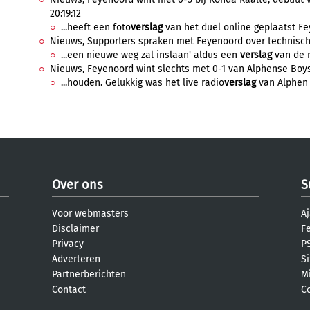
20:19:12
...heeft een foto
verslag
van het duel online geplaatst Fey
Nieuws, Supporters spraken met Feyenoord over technisch be
...een nieuwe weg zal inslaan' aldus een
verslag
van de m
Nieuws, Feyenoord wint slechts met 0-1 van Alphense Boys, 
...houden. Gelukkig was het live radio
verslag
van Alphen 
Over ons
S
Voor webmasters
Aj
Disclaimer
F
Privacy
PS
Adverteren
S
Partnerberichten
M
Contact
C