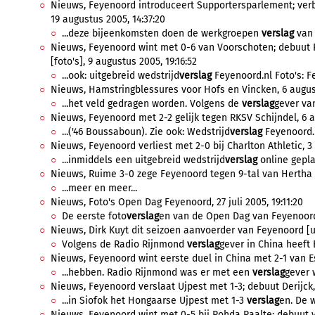
Nieuws, Feyenoord introduceert Supportersparlement; verb
19 augustus 2005, 14:37:20
...deze bijeenkomsten doen de werkgroepen
verslag
van 
Nieuws, Feyenoord wint met 0-6 van Voorschoten; debuut P
[foto's], 9 augustus 2005, 19:16:52
...ook: uitgebreid wedstrijd
verslag
Feyenoord.nl Foto's: 
Nieuws, Hamstringblessures voor Hofs en Vincken, 6 august
...het veld gedragen worden. Volgens de
verslag
gever va
Nieuws, Feyenoord met 2-2 gelijk tegen RKSV Schijndel, 6 a
...('46 Boussaboun). Zie ook: Wedstrijd
verslag
Feyenoord.
Nieuws, Feyenoord verliest met 2-0 bij Charlton Athletic, 3
...inmiddels een uitgebreid wedstrijd
verslag
online gepla
Nieuws, Ruime 3-0 zege Feyenoord tegen 9-tal van Hertha BS
...meer en meer...
Nieuws, Foto's Open Dag Feyenoord, 27 juli 2005, 19:11:20
De eerste foto
verslag
en van de Open Dag van Feyenoord 
Nieuws, Dirk Kuyt dit seizoen aanvoerder van Feyenoord [upd
Volgens de Radio Rijnmond
verslag
gever in China heeft
Nieuws, Feyenoord wint eerste duel in China met 2-1 van Esp
...hebben. Radio Rijnmond was er met een
verslag
gever 
Nieuws, Feyenoord verslaat Ujpest met 1-3; debuut Derijck, 1
...in Siofok het Hongaarse Ujpest met 1-3
verslag
en. De w
Nieuws, Feyenoord wint met 0-5 bij Rohda Raalte; debuut vo