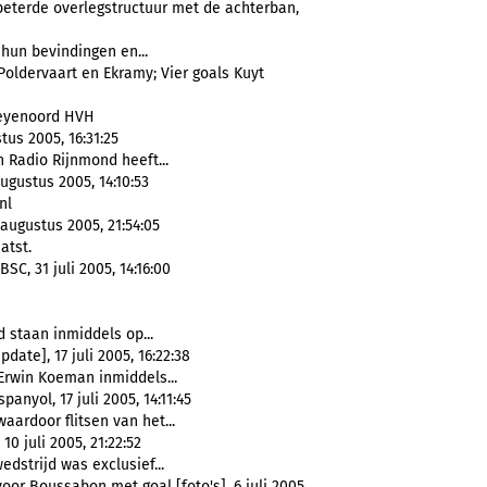
eterde overlegstructuur met de achterban,
hun bevindingen en...
oldervaart en Ekramy; Vier goals Kuyt
Feyenoord HVH
us 2005, 16:31:25
n Radio Rijnmond heeft...
ugustus 2005, 14:10:53
nl
 augustus 2005, 21:54:05
atst.
C, 31 juli 2005, 14:16:00
staan inmiddels op...
ate], 17 juli 2005, 16:22:38
 Erwin Koeman inmiddels...
anyol, 17 juli 2005, 14:11:45
waardoor flitsen van het...
0 juli 2005, 21:22:52
edstrijd was exclusief...
or Boussabon met goal [foto's], 6 juli 2005,