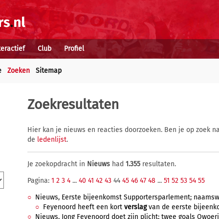
teractief
Club
Profiel
e
Zoeken
Sitemap
Zoekresultaten
Hier kan je nieuws en reacties doorzoeken. Ben je op zoek na
de
ledenlijst
.
Je zoekopdracht in
Nieuws
had
1.355
resultaten.
Pagina:
1
2
3
4
...
40
41
42
43
44
45
46
47
48
...
51
52
53
54
55
Nieuws, Eerste bijeenkomst Supportersparlement; naamswijz
Feyenoord heeft een kort
verslag
van de eerste bijeenko
Nieuws, Jong Feyenoord doet zijn plicht; twee goals Owoeri,