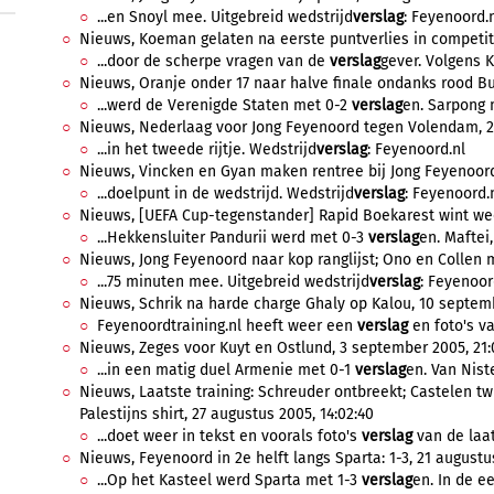
...en Snoyl mee. Uitgebreid wedstrijd
verslag
: Feyenoord.
Nieuws, Koeman gelaten na eerste puntverlies in competitie
...door de scherpe vragen van de
verslag
gever. Volgens K
Nieuws, Oranje onder 17 naar halve finale ondanks rood Bu
...werd de Verenigde Staten met 0-2
verslag
en. Sarpong m
Nieuws, Nederlaag voor Jong Feyenoord tegen Volendam, 2
...in het tweede rijtje. Wedstrijd
verslag
: Feyenoord.nl
Nieuws, Vincken en Gyan maken rentree bij Jong Feyenoord
...doelpunt in de wedstrijd. Wedstrijd
verslag
: Feyenoord.
Nieuws, [UEFA Cup-tegenstander] Rapid Boekarest wint wee
...Hekkensluiter Pandurii werd met 0-3
verslag
en. Maftei,
Nieuws, Jong Feyenoord naar kop ranglijst; Ono en Collen 
...75 minuten mee. Uitgebreid wedstrijd
verslag
: Feyenoor
Nieuws, Schrik na harde charge Ghaly op Kalou, 10 septemb
Feyenoordtraining.nl heeft weer een
verslag
en foto's va
Nieuws, Zeges voor Kuyt en Ostlund, 3 september 2005, 21:
...in een matig duel Armenie met 0-1
verslag
en. Van Nist
Nieuws, Laatste training: Schreuder ontbreekt; Castelen twi
Palestijns shirt, 27 augustus 2005, 14:02:40
...doet weer in tekst en voorals foto's
verslag
van de laats
Nieuws, Feyenoord in 2e helft langs Sparta: 1-3, 21 augustus
...Op het Kasteel werd Sparta met 1-3
verslag
en. In de ee