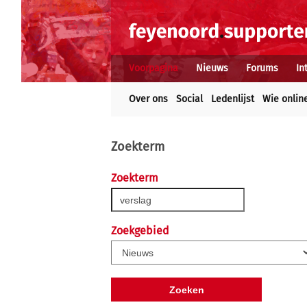
Voorpagina
Nieuws
Forums
In
Over ons
Social
Ledenlijst
Wie onlin
Zoekterm
Zoekterm
Zoekgebied