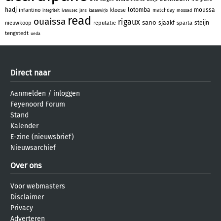
hadj
lotomba
moussa
infantino
kloese
matchday
mossad
integriteit
ivanusec
jans
kasanwirjo
read
ouaissa
rigaux
sano
sjaakf
steijn
nieuwkoop
reputatie
sparta
tengstedt
ueda
Direct naar
Aanmelden
/
inloggen
Feyenoord Forum
Stand
Kalender
E-zine (nieuwsbrief)
Nieuwsarchief
Over ons
Voor webmasters
Disclaimer
Privacy
Adverteren