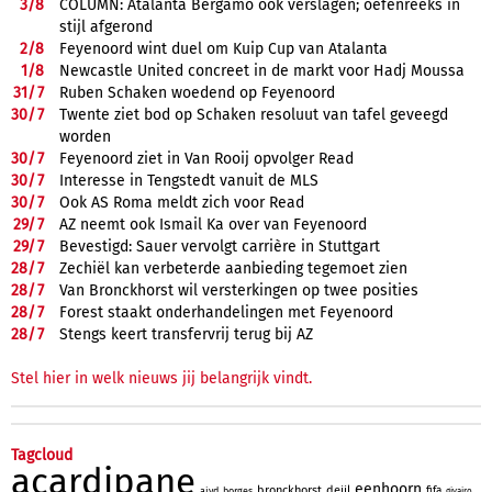
3/
8
COLUMN: Atalanta Bergamo ook verslagen; oefenreeks in
stijl afgerond
2/
8
Feyenoord wint duel om Kuip Cup van Atalanta
1/
8
Newcastle United concreet in de markt voor Hadj Moussa
31/
7
Ruben Schaken woedend op Feyenoord
30/
7
Twente ziet bod op Schaken resoluut van tafel geveegd
worden
30/
7
Feyenoord ziet in Van Rooij opvolger Read
30/
7
Interesse in Tengstedt vanuit de MLS
30/
7
Ook AS Roma meldt zich voor Read
29/
7
AZ neemt ook Ismail Ka over van Feyenoord
29/
7
Bevestigd: Sauer vervolgt carrière in Stuttgart
28/
7
Zechiël kan verbeterde aanbieding tegemoet zien
28/
7
Van Bronckhorst wil versterkingen op twee posities
28/
7
Forest staakt onderhandelingen met Feyenoord
28/
7
Stengs keert transfervrij terug bij AZ
Stel hier in welk nieuws jij belangrijk vindt.
Tagcloud
acardipane
eenhoorn
bronckhorst
deijl
fifa
aivd
borges
givairo