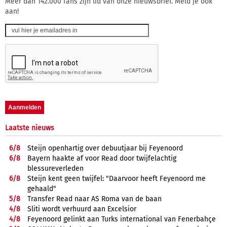
Meer dan 142.000 fans zijn lid van onze nieuwsbrief. Meld je ook
aan!
Laatste nieuws
6/
8
Steijn openhartig over debuutjaar bij Feyenoord
6/
8
Bayern haakte af voor Read door twijfelachtig
blessureverleden
6/
8
Steijn kent geen twijfel: "Daarvoor heeft Feyenoord me
gehaald"
5/
8
Transfer Read naar AS Roma van de baan
4/
8
Sliti wordt verhuurd aan Excelsior
4/
8
Feyenoord gelinkt aan Turks international van Fenerbahçe