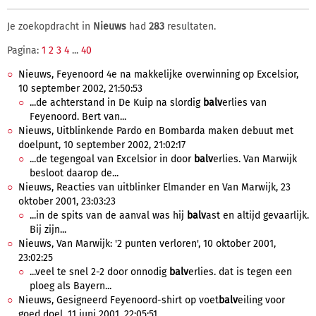
Je zoekopdracht in
Nieuws
had
283
resultaten.
Pagina:
1
2
3
4
...
40
Nieuws, Feyenoord 4e na makkelijke overwinning op Excelsior,
10 september 2002, 21:50:53
...de achterstand in De Kuip na slordig
balv
erlies van
Feyenoord. Bert van...
Nieuws, Uitblinkende Pardo en Bombarda maken debuut met
doelpunt, 10 september 2002, 21:02:17
...de tegengoal van Excelsior in door
balv
erlies. Van Marwijk
besloot daarop de...
Nieuws, Reacties van uitblinker Elmander en Van Marwijk, 23
oktober 2001, 23:03:23
...in de spits van de aanval was hij
balv
ast en altijd gevaarlijk.
Bij zijn...
Nieuws, Van Marwijk: '2 punten verloren', 10 oktober 2001,
23:02:25
...veel te snel 2-2 door onnodig
balv
erlies. dat is tegen een
ploeg als Bayern...
Nieuws, Gesigneerd Feyenoord-shirt op voet
balv
eiling voor
goed doel, 11 juni 2001, 22:05:51