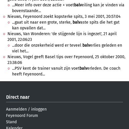
...Meer info over deze actie + voet
balv
eiling kan je vinden via
bovenstaande...
Nieuws, Feyenoord zoekt kopsterke spits, 3 mei 2001, 20:57:04
...gaat uit naar een grote, sterke,
balv
aste spits die het gat
kan opvallen dat...
Nieuws, Van Wonderen: 'de stijgende lijn is ingezet', 21 april
2001, 22:06:23
...door die onzekerheid werd er teveel
balv
erlies geleden en
viel het...
Nieuws, Vogel geeft Basel tips over Feyenoord, 25 oktober 2000,
23:38:06
...PSV kent de trainer vanuit zijn voet
balv
erleden. De coach
heeft Feyenoord...
Direct naar
Aanmelden
/
inloggen
Feyenoord Forum
Stand
Kalender